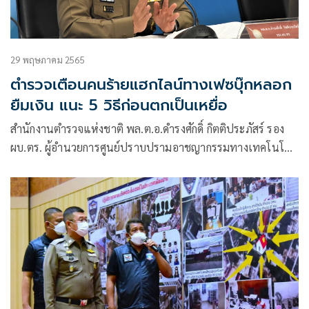
29 พฤษภาคม 2565
ตำรวจเตือนคนร้ายแฮกไลน์ทางเฟซบุ๊กหลอก
ยืมเงิน แนะ 5 วิธีก่อนตกเป็นเหยื่อ
สำนักงานตำรวจแห่งชาติ พล.ต.อ.ดำรงศักดิ์ กิตติประภัสร์ รอง
ผบ.ตร. ผู้อำนวยการศูนย์ปราบปรามอาชญากรรมทางเทคโนโลยี
สารสนเทศ สำนักงานตำรวจแห่งชาติ (ศปอส.ตร.) หรือ PCT