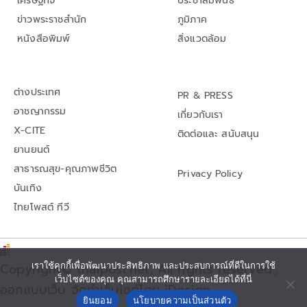
เศรษฐกิจ
ประชาสัมพันธ์
ข่าวพระราชสำนัก
ภูมิภาค
หนังสือพิมพ์
สิ่งแวดล้อม
ต่างประเทศ
PR & PRESS
อาชญากรรม
เกี่ยวกับเรา
X-CITE
ติดต่อและ สนับสนุน
ยานยนต์
สาธารณสุข-คุณภาพชีวิต
Privacy Policy
บันเทิง
ไทยโพสต์ ทีวี
Copyright© thaipost.net, All rights reserved.,
เราใช้คุกกี้เพื่อพัฒนาประสิทธิภาพ และประสบการณ์ที่ดีในการใช้
เว็บไซต์ของคุณ คุณสามารถศึกษารายละเอียดได้ที่นี่
ออกแบบเว็บ จัดทำเว็บไซต์โดย iDesign
ยินยอม
นโยบายความเป็นส่วนตัว