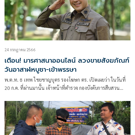
24 กรกฎาคม 2566
เตือน! มารศาสนาออนไลน์ ลวงขายสังฆภัณฑ์
วันอาสาฬหบูชา-เข้าพรรษา
พ.ต.ท. ธ เทพ ไชยชาญบุตร รองโฆษก ตร. เปิดเผยว่า ในวันที่
20 ก.ค. ที่ผ่านมานั้น เจ้าหน้าที่ตำรวจ กองบังคับการสืบสวน
สอบสวน กองบัญชาการตำรวจนครบาล (บก.สส.บช.น.)