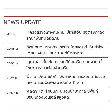
o
Li
o
n
k
k
NEWS UPDATE
“โครงสร้างเก่า-คนใหม่”บีอาร์เอ็น รัฐตรึงกำลัง
0:01 น.
รักษาพื้นที่ปลอดภัย
ทัพนักบิด 'ฮอนด้า เรซซิ่ง ไทยแลนด์' ลุ้นล่าโพ
20:43 น.
เดียม ARRC สนาม 4 ที่มัลดาลิกา
‘ศุภมาส’ สั่งเข้มตรวจคลินิกเสริมความงาม ย้ำ
20:32 น.
โฆษณาราคาต้องจ่ายจริง
พี่ชาย 'ฮลุน โซโล่' แจ้งกำหนดการสวดอภิธรรม
20:12 น.
ศพ เตรียมจัดพิธีฌาปนกิจ 11 ส.ค.
'ลลิดา' โต้ 'รักชนก' ปมงบน้ำบาดาล ชี้พื้นที่
20:07 น.
ปชน.ได้วงเงินเฉลี่ยสูงสุด