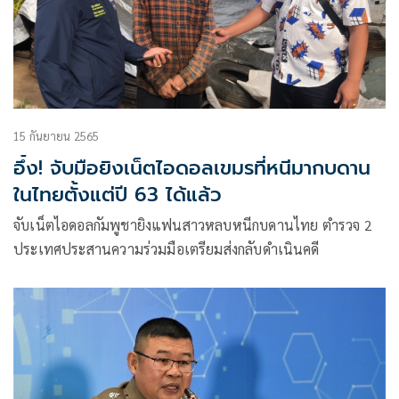
15 กันยายน 2565
อึ้ง! จับมือยิงเน็ตไอดอลเขมรที่หนีมากบดาน
ในไทยตั้งแต่ปี 63 ได้แล้ว
จับเน็ตไอดอลกัมพูชายิงแฟนสาวหลบหนีกบดานไทย ตำรวจ 2
ประเทศประสานความร่วมมือเตรียมส่งกลับดำเนินคดี