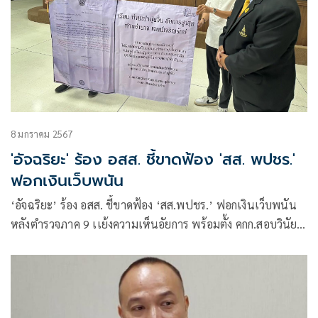
8 มกราคม 2567
'อัจฉริยะ' ร้อง อสส. ชี้ขาดฟ้อง 'สส. พปชร.'
ฟอกเงินเว็บพนัน
‘อัจฉริยะ’ ร้อง อสส. ชี้ขาดฟ้อง ‘สส.พปชร.’ ฟอกเงินเว็บพนัน
หลังตำรวจภาค 9 เเย้งความเห็นอัยการ พร้อมตั้ง คกก.สอบวินัย
อัยการสงขลา