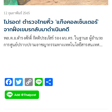
12 กุมภาพันธ์ 2565
ไม่รอด! ตำรวจไทยหิ้ว 'แก๊งคอลเซ็นเตอร์'
จากฝั่งเขมรกลับมาดำเนินคดี
พล.ต.อ.ดำรงศักดิ์ กิตติประภัสร์ รอง ผบ.ตร. ในฐานะ ผู้อำนวย
การศูนย์ปราบปรามอาชญากรรมทางเทคโนโลยีสารสนเทศ
สำนักงานตำรวจแห่งชาติ (ศปอส.ตร ) หรือ PCT เปิดเผยว่า คณะ
เจ้าหน้าที่ตำรวจ PCT และ DES ได้เดินทางกลับ
F
T
C
Li
S
ac
wi
o
n
h
e
tt
p
e
ar
b
er
y
e