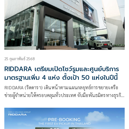
25 กุมภาพันธ์ 2568
RIDDARA เตรียมเปิดโชว์รูมและศูนย์บริการ
มาตรฐานเพิ่ม 4 แห่ง ตั้งเป้า 50 แห่งในปีนี้
RIDDARA (ริดดารา) เดินหน้าตามแผนกลยุทธ์การขยายเครือ
ข่ายผู้จำหน่ายให้ครอบคลุมทั่วประเทศ จับมือพันธมิตรทางธุรกิจ
ลุยเปิดตัวโชว์รูมและศูนย์บริการมาตรฐานแบบครบวงจรอย่างต่อ
เนื่อง 4 แห่ง ภายในไตรมาสแรก ประเดิมเปิด RIDDARA
AKAYAR (ริดดารา เอคยาร์)