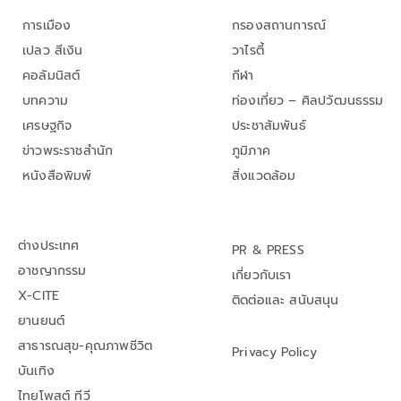
การเมือง
กรองสถานการณ์
เปลว สีเงิน
วาไรตี้
คอลัมนิสต์
กีฬา
บทความ
ท่องเที่ยว – ศิลปวัฒนธรรม
เศรษฐกิจ
ประชาสัมพันธ์
ข่าวพระราชสำนัก
ภูมิภาค
หนังสือพิมพ์
สิ่งแวดล้อม
ต่างประเทศ
PR & PRESS
อาชญากรรม
เกี่ยวกับเรา
X-CITE
ติดต่อและ สนับสนุน
ยานยนต์
สาธารณสุข-คุณภาพชีวิต
Privacy Policy
บันเทิง
ไทยโพสต์ ทีวี