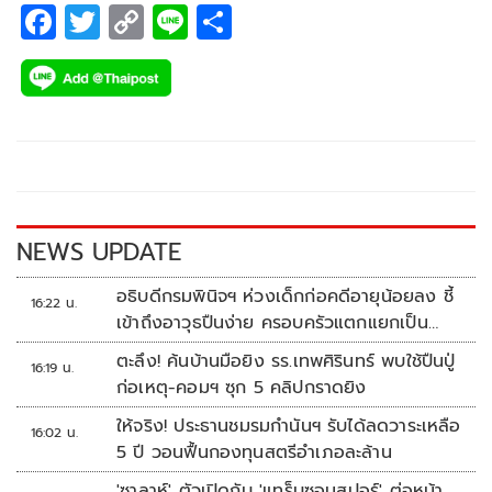
F
T
C
Li
S
ac
wi
o
n
h
e
tt
p
e
ar
b
er
y
e
o
Li
o
n
k
k
NEWS UPDATE
อธิบดีกรมพินิจฯ ห่วงเด็กก่อคดีอายุน้อยลง ชี้
16:22 น.
เข้าถึงอาวุธปืนง่าย ครอบครัวแตกแยกเป็น
ชนวนสำคัญ
ตะลึง! ค้นบ้านมือยิง รร.เทพศิรินทร์ พบใช้ปืนปู่
16:19 น.
ก่อเหตุ-คอมฯ ซุก 5 คลิปกราดยิง
ให้จริง! ประธานชมรมกำนันฯ รับได้ลดวาระเหลือ
16:02 น.
5 ปี วอนฟื้นกองทุนสตรีอำเภอละล้าน
'ซาลาห์' ตัวเปิดกับ 'แทร็บซอนสปอร์' ต่อหน้า