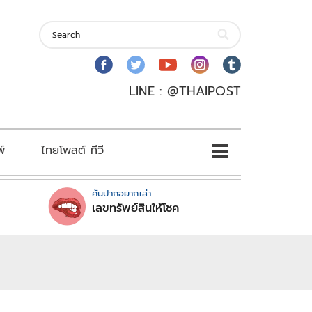
LINE : @THAIPOST
พ์
ไทยโพสต์ ทีวี
คันปากอยากเล่า
เลขทรัพย์สินให้โชค