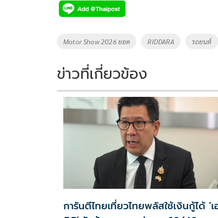
e
tt
p
e
ar
b
er
y
e
o
Li
Tags
Motor Show 2026 ยอด
RIDDARA
รถยนต์
o
n
k
k
ข่าวที่เกี่ยวข้อง
การันตีไทยเที่ยวไทยพลัสใช้เงินกู้ได้ ‘