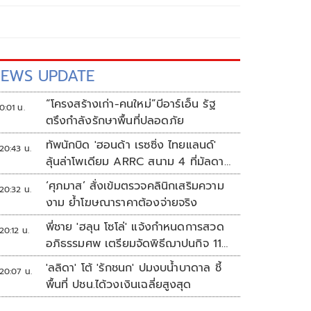
EWS UPDATE
“โครงสร้างเก่า-คนใหม่”บีอาร์เอ็น รัฐ
0:01 น.
ตรึงกำลังรักษาพื้นที่ปลอดภัย
ทัพนักบิด 'ฮอนด้า เรซซิ่ง ไทยแลนด์'
20:43 น.
ลุ้นล่าโพเดียม ARRC สนาม 4 ที่มัลดาลิ
กา
‘ศุภมาส’ สั่งเข้มตรวจคลินิกเสริมความ
20:32 น.
งาม ย้ำโฆษณาราคาต้องจ่ายจริง
พี่ชาย 'ฮลุน โซโล่' แจ้งกำหนดการสวด
20:12 น.
อภิธรรมศพ เตรียมจัดพิธีฌาปนกิจ 11
ส.ค.
'ลลิดา' โต้ 'รักชนก' ปมงบน้ำบาดาล ชี้
20:07 น.
พื้นที่ ปชน.ได้วงเงินเฉลี่ยสูงสุด