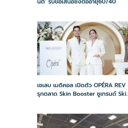
นิติ’ รับข้อเสนอชงต่ออายุ60/40
เซเลบ เมดิคอล เปิดตัว OPÉRA REV
รุกตลาด Skin Booster ชูเทรนด์ Ski
Quality & Longevity ตอบโจทย์
คลินิกความงาม