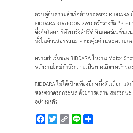
ควบคู่กับความสำเร็จด้านยอดจอง RIDDARA 
RIDDARA RD6 ECON 2WD คว้ารางวัล “Best
ซึ่งจัดโดย บริษัท กรังด์ปรีซ์ อินเตอร์เนชั
ทั้งในด้านสมรรถนะ ความคุ้มค่า และความ
ความสำเร็จของ RIDDARA ในงาน Motor Show
พลังงานใหม่กำลังกลายเป็นทางเลือกหลักของ
RIDDARA ไม่ได้เป็นเพียงอีกหนึ่งตัวเลือก แต่กำ
ของตลาดรถกระบะ ด้วยการผสาน สมรรถนะ ค
อย่างลงตัว
F
T
C
Li
S
ac
wi
o
n
h