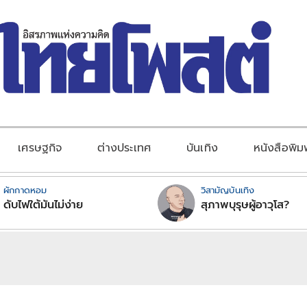
เศรษฐกิจ
ต่างประเทศ
บันเทิง
หนังสือพิม
ผักกาดหอม
วิสามัญบันเทิง
ดับไฟใต้มันไม่ง่าย
สุภาพบุรุษผู้อาวุโส?