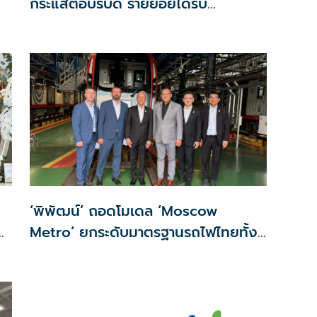
กระแสตอบรับดี รายย่อยได้รับ
จัดสรร2.2หมื่นคน เปิดจองรอบใหม่
ก.ย.นี้
‘พิพัฒน์’ ถอดโมเดล ‘Moscow
n
Metro’ ยกระดับมาตรฐานรถไฟไทยทั้ง
ระบบ