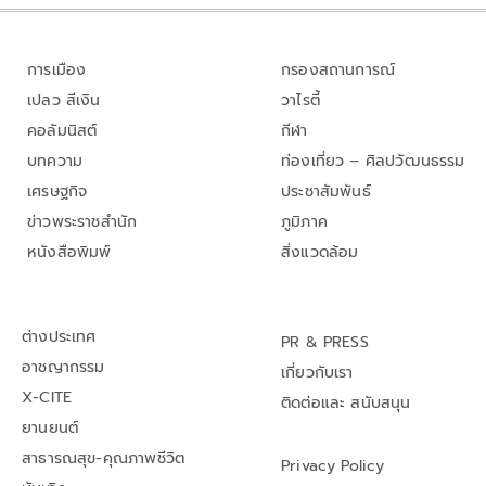
การเมือง
กรองสถานการณ์
เปลว สีเงิน
วาไรตี้
คอลัมนิสต์
กีฬา
บทความ
ท่องเที่ยว – ศิลปวัฒนธรรม
เศรษฐกิจ
ประชาสัมพันธ์
ข่าวพระราชสำนัก
ภูมิภาค
หนังสือพิมพ์
สิ่งแวดล้อม
ต่างประเทศ
PR & PRESS
อาชญากรรม
เกี่ยวกับเรา
X-CITE
ติดต่อและ สนับสนุน
ยานยนต์
สาธารณสุข-คุณภาพชีวิต
Privacy Policy