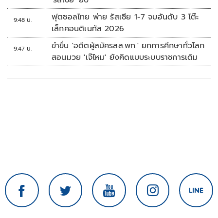
'รัสเซีย' ยับ
ฟุตซอลไทย พ่าย รัสเซีย 1-7 จบอันดับ 3 โต๊ะ
9:48 น.
เล็กคอนติเนทัล 2026
ขำขื่น 'อดีตผู้สมัครสส.พท.' ยกการศึกษาทั่วโลก
9:47 น.
สอนมวย 'เจ๊ไหม' ยังคิดแบบระบบราชการเดิม