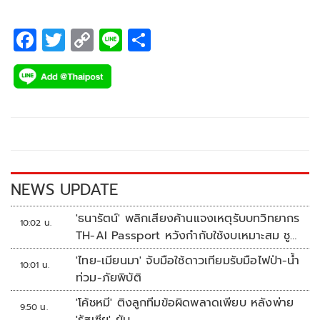
F
T
C
Li
S
ac
wi
o
n
h
e
tt
p
e
ar
b
er
y
e
o
Li
o
n
k
k
NEWS UPDATE
'ธนารัตน์' พลิกเสียงค้านแจงเหตุรับบทวิทยากร
10:02 น.
TH-AI Passport หวังกำกับใช้งบเหมาะสม ชู
จุดเด่นคนไทยได้ใช้ AI ระดับโปร ลดเหลื่อมล้ำ
'ไทย-เมียนมา' จับมือใช้ดาวเทียมรับมือไฟป่า-น้ำ
10:01 น.
ทางเทคโนโลยี เซฟงบไปกว่า900ล้าน เชื่อหาก
ท่วม-ภัยพิบัติ
ใช้เต็มที่เอกชนขาดทุนย่อยยับ
'โค้ชหมี' ติงลูกทีมข้อผิดพลาดเพียบ หลังพ่าย
9:50 น.