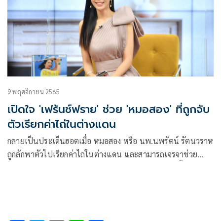
9 พฤศจิกายน 2565
เปิดใจ 'เฟร้นช์ฟราย' ช่วย 'หมอสอง' ที่ถูกจับ
ตัวเรียกค่าไถ่ในต่างแดน
กลายเป็นประเด็นฮอตเมื่อ หมอสอง หรือ นพ.นพรัตน์ รัตนวราห
ถูกลักพาตัวไปเรียกค่าไถในต่างแดน และสามารถเจรจาช่วย
เหลือให้กลับมาประเทศไทยได้อย่างปลอดภัย ซึ่งผู้อยู่เบื้องหลัง
การเจรจาครั้งนี้คือ แฟนสาวหมอสอง หรือ เฟร้นช์ฟราย-ริ
นทร์ณฐา อัจฉริยวัฒนกุล ผู้ประกาศข่าวช่วงเย็นจากรายการ เรื่อง
เด่นประเด็นดัง (Top talk Daily) ทางช่อง MONO29 ล่าสุดเจ้าตัว
ออกมาเผยในรายการ เดอะ เลดี้ ผู้หญิงแถวหน้า (The Ladies)