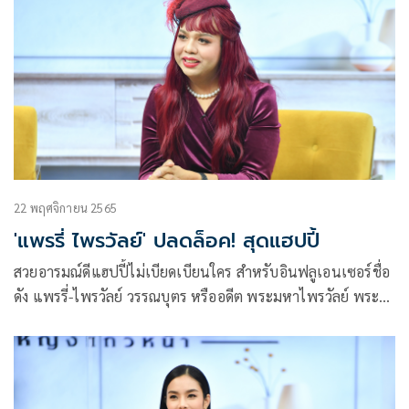
22 พฤศจิกายน 2565
'แพรรี่ ไพรวัลย์' ปลดล็อค! สุดแฮปปี้
สวยอารมณ์ดีแฮปปี้ไม่เบียดเบียนใคร สำหรับอินฟลูเอนเซอร์ชื่อ
ดัง แพรรี่-ไพรวัลย์ วรรณบุตร หรืออดีต พระมหาไพรวัลย์ พระ
นักเทศน์ชื่อดังที่เคยห่มผ้าเหลืองมานานกว่า 18 ปี และได้ลา
สิกขามาใกล้จะครบ 1 ปีแล้ว สำหรับการเป็นฆราวาส ล่าสุดออก
มาเผยถึงเรื่องราวชีวิตปลดล็อค ผ่านข้อคิดมากมายให้กับสามสาว
พิธีกร ในรายการ เดอะ เลดี้ ผู้หญิงแถวหน้า (The Ladies)