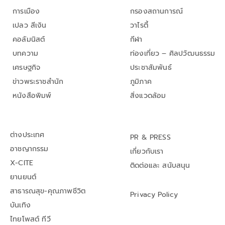
การเมือง
กรองสถานการณ์
เปลว สีเงิน
วาไรตี้
คอลัมนิสต์
กีฬา
บทความ
ท่องเที่ยว – ศิลปวัฒนธรรม
เศรษฐกิจ
ประชาสัมพันธ์
ข่าวพระราชสำนัก
ภูมิภาค
หนังสือพิมพ์
สิ่งแวดล้อม
ต่างประเทศ
PR & PRESS
อาชญากรรม
เกี่ยวกับเรา
X-CITE
ติดต่อและ สนับสนุน
ยานยนต์
สาธารณสุข-คุณภาพชีวิต
Privacy Policy
บันเทิง
ไทยโพสต์ ทีวี