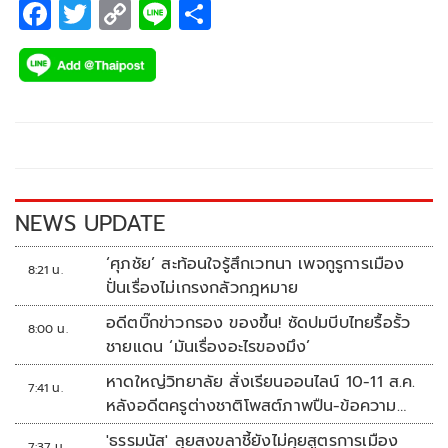
F
T
C
Li
S
ทางช่อง MONO29
ac
wi
o
n
h
e
tt
p
e
ar
b
er
y
e
o
Li
o
n
k
k
NEWS UPDATE
‘ศุภชัย’ สะท้อนใจรู้สึกเวทนา เพจกูรูการเมือง
8:21 น.
ปั่นเรื่องไม่เกรงกลัวกฎหมาย
อดีตบิ๊กข่าวกรอง ของขึ้น! ซัดปมบีบไทยรื้อรั้ว
8:00 น.
ชายแดน ‘มันเรื่องอะไรของมึง’
หาดใหญ่วิทยาลัย สั่งเรียนออนไลน์ 10-11 ส.ค.
7:41 น.
หลังอดีตครูต่างชาติโพสต์ภาพปืน-ข้อความ
ข่มขู่
'ธรรมนัส' ลุยสงขลาชี้ยังไม่คุยสูตรการเมือง
7:37 น.