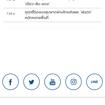
'เขียว-ส้ม-แดง'
อุตุฯชี้ร่องมรสุมพาดผ่านไทยส่งผล ‘ฝนตก’
7:24 น.
หนักหลายพื้นที่