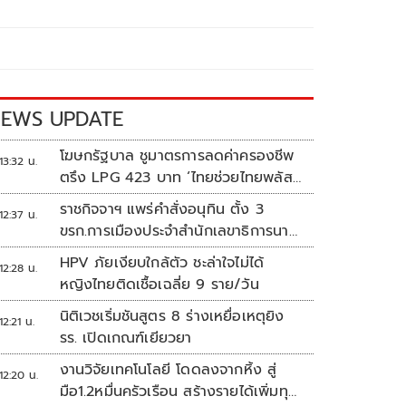
EWS UPDATE
โฆษกรัฐบาล ชูมาตรการลดค่าครองชีพ
13:32 น.
ตรึง LPG 423 บาท ‘ไทยช่วยไทยพลัส’
ดันเงินหมุนแสนล้าน
ราชกิจจาฯ แพร่คำสั่งอนุทิน ตั้ง 3
12:37 น.
ขรก.การเมืองประจำสำนักเลขาธิการนา
ยกฯ
HPV ภัยเงียบใกล้ตัว ชะล่าใจไม่ได้
12:28 น.
หญิงไทยติดเชื้อเฉลี่ย 9 ราย/วัน
นิติเวชเริ่มชันสูตร 8 ร่างเหยื่อเหตุยิง
12:21 น.
รร. เปิดเกณฑ์เยียวยา
งานวิจัยเทคโนโลยี โดดลงจากหิ้ง สู่
12:20 น.
มือ1.2หมื่นครัวเรือน สร้างรายได้เพิ่มทุก