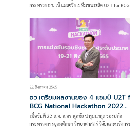
Hackathon 2022 พัฒนาเศษซากปลา
กระทรวง อว. เห็นผลจริง 4 ทีมชนะเลิศ U2T for BCG
ที่เหลือในชุมชนเป็นผงโปรตีนปรุงรสจ
National Hackathon 2022
ชิ้นส่วนของปลาผสมกาบา ช่วยผู้
ป่วยNCD
22 สิงหาคม 2565
อว.เตรียมผลงานของ 4 แชมป์ U2T 
BCG National Hackathon 2022
ระดับประเทศ ไปเป็น “ต้นแบบ” การ
เมื่อวันที่ 22 ส.ค. ศ.ดร.ศุภชัย ปทุมนากุล รองปลัด
พัฒนาในพื้นที่อื่น
กระทรวงการอุดมศึกษา วิทยาศาสตร์ วิจัยและนวัตกร