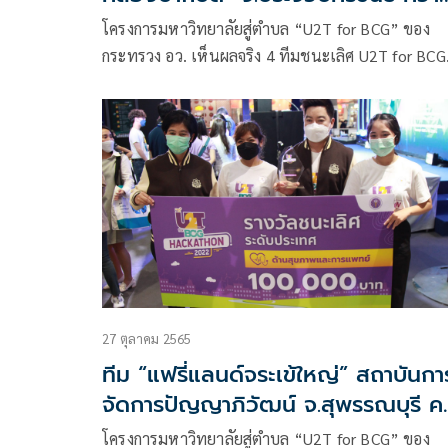
รางวัลชนะเลิศ U2T for BCG Nation
โครงการมหาวิทยาลัยสู่ตำบล “U2T for BCG” ของ
Hackathon 2022 ด้านการท่องเที่ยว
กระทรวง อว. เห็นผลจริง 4 ทีมชนะเลิศ U2T for BCG
และบริการ ยกระดับเศรษฐกิจชุมชนเพิ
National Hackathon 2022 สร้างสรรค์ผลงานพัฒนาเ
พื้นที่สีเขียว
ชาวบ้านสุดเจ๋ง
27 ตุลาคม 2565
ทีม “แฟรี่แลนด์จระเข้ใหญ่” สถาบันกา
จัดการปัญญาภิวัฒน์ จ.สุพรรณบุรี คว
ชนะเลิศ U2T for BCG National
โครงการมหาวิทยาลัยสู่ตำบล “U2T for BCG” ของ