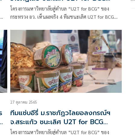
al
National Hackathon 2022 พัฒนา
โครงการมหาวิทยาลัยสู่ตำบล “U2T for BCG” ของ
เปลือกและกะลามะพร้าวเหลือทิ้งมา
กระทรวง อว. เห็นผลจริง 4 ทีมชนะเลิศ U2T for BCG
่ม
แปรรูปเป็นปุ๋ย สร้างรายได้ให้ชุมชนเดือน
พื่อ
National Hackathon 2022
ละ 100,000 บาท
27 ตุลาคม 2565
ร
ทีมแซ่บอีรี่ ม.ราชภัฏวไลยอลงกรณ์ฯ
้า
จ.สระแก้ว ชนะเลิศ U2T for BCG
National Hackathon 2022 สุดเจ๋ง
โครงการมหาวิทยาลัยสู่ตำบล “U2T for BCG” ของ