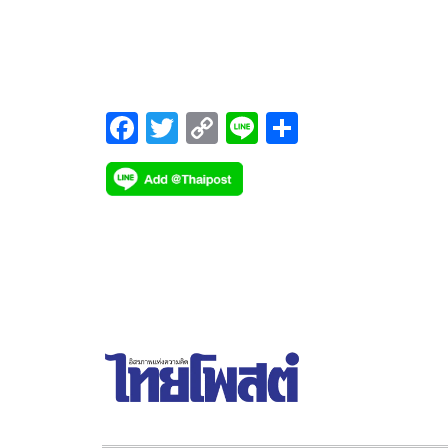
(อว.) เปิดเผยถึงการขยายผลภายหลังการแข่งขันชิง
แชมป์ U2T for BCG National Hackathon 2022
F
T
C
Li
S
ac
wi
o
n
h
e
tt
p
e
ar
b
er
y
e
o
Li
o
n
k
k