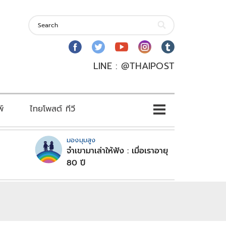
LINE : @THAIPOST
พ์
ไทยโพสต์ ทีวี
มองมุมสูง
จำเขามาเล่าให้ฟัง : เมื่อเราอายุ
80 ปี