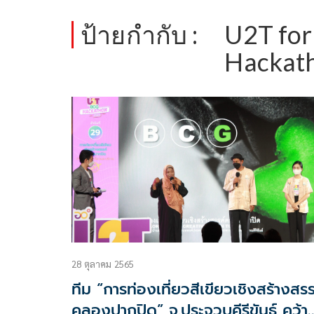
ป้ายกำกับ :
U2T for
Hackat
28 ตุลาคม 2565
ทีม “การท่องเที่ยวสีเขียวเชิงสร้างสรร
คลองปากปิด” จ.ประจวบคีรีขันธ์ คว้า