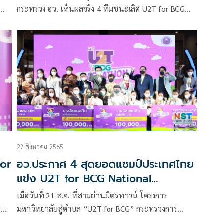
พัฒนาเส้นบะหมี่อบแห้งผสมโปรตีนจาก
กระทรวง อว. เห็นผลจริง 4 ทีมชนะเลิศ U2T for BCG
าก
ดักแด้ไหมอีรี่ ลดขยะใบมันสำปะหลัง
National Hackathon 2022
22 สิงหาคม 2565
for
อว.ประกาศ 4 สุดยอดแชมป์ประเทศไทย
แข่ง U2T for BCG National
Hackathon 2022
เมื่อวันที่ 21 ส.ค. ที่สามย่านมิตรทาวน์ โครงการ
รม
มหาวิทยาลัยสู่ตำบล “U2T for BCG” กระทรวงการ