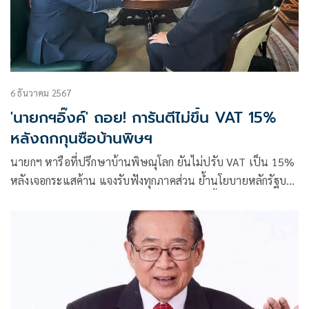
6 ธันวาคม 2567
'นายกฯอิ๊งค์' ถอย! การันตีไม่ขึ้น VAT 15%
หลังถกกุนซือบ้านพิษฯ
นายกฯ หารือที่ปรึกษาบ้านพิษณุโลก ยันไม่ปรับ VAT เป็น 15%
หลังเจอกระแสค้าน แจงรับฟังทุกภาคส่วน ย้ำนโยบายหลักรัฐบาล
ลดค่าใช้จ่าย ยกระดับความเป็นอยู่ ปชช. ให้ดีขึ้น