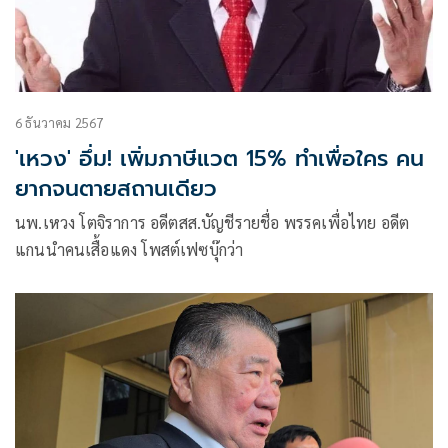
6 ธันวาคม 2567
'เหวง' อึ่ม! เพิ่มภาษีแวต 15% ทำเพื่อใคร คน
ยากจนตายสถานเดียว
นพ.เหวง โตจิราการ อดีตสส.บัญชีรายชื่อ พรรคเพื่อไทย อดีต
แกนนำคนเสื้อแดง โพสต์เฟซบุ๊กว่า