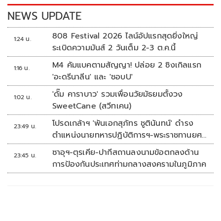
k
k
NEWS UPDATE
808 Festival 2026 ไลน์อัปแรกสุดยิ่งใหญ่
1:24 น.
ระเบิดความมันส์ 2 วันเต็ม 2-3 ต.ค.นี้
M4 คัมแบคตามสัญญา! ปล่อย 2 ซิงเกิลแรก
1:16 น.
'อะดรีนาลีน' และ 'ชอบU'
'ดั๊ม คาราบาว' รวมเพื่อนวัยมัธยมตั้งวง
1:02 น.
SweetCane (สวีทเคน)
โปรดเกล้าฯ 'พันเอกสุภัทร ชูตินันทน์' ดำรง
23:49 น.
ตำแหน่งนายทหารปฏิบัติการฯ-พระราชทานยศ
'พลตรี'
ซาอุฯ-ตุรเคีย-ปากีสถานลงนามข้อตกลงด้าน
23:45 น.
การป้องกันประเทศท่ามกลางสงครามในภูมิภาค