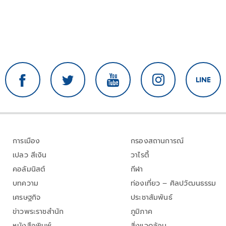
การเมือง
กรองสถานการณ์
เปลว สีเงิน
วาไรตี้
คอลัมนิสต์
กีฬา
บทความ
ท่องเที่ยว – ศิลปวัฒนธรรม
เศรษฐกิจ
ประชาสัมพันธ์
ข่าวพระราชสำนัก
ภูมิภาค
หนังสือพิมพ์
สิ่งแวดล้อม