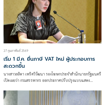
27 กุมภาพันธ์ 2569
เริ่ม 1 มี.ค. ยื่นภาษี VAT ใหม่ ผู้ประกอบการ
สะดวกขึ้น
นางสาวลลิดา เพริศวิวัฒนา รองโฆษกประจำสำนักนายกรัฐมนตรี
เปิดเผยว่า กรมสรรพากร ออกประกาศปรับปรุงแบบแสดง
รายการภาษีมูลค่าเพิ่ม (VAT) แบบ ภ.พ.30