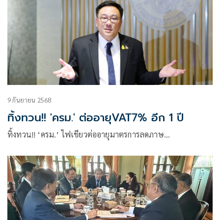
9 กันยายน 2568
ทิ้งทวน!! 'ครม.' ต่ออายุVAT7% อีก 1 ปี
ทิ้งทวน!! ‘ครม.’ ไฟเขียวต่ออายุมาตรการลดภาษ…