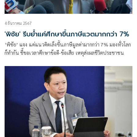
4 ธันวาคม 2567
'พิชัย' รีบย้ำแค่ศึกษาขึ้นภาษีแวตมากกว่า 7%
‘พิชัย’ แจง แค่แนวคิดเล็งขึ้นภาษีมูลค่ามากกว่า 7% มองทั่วโลก
ก็ทำกัน ชี้ขอเวลาศึกษาข้อดี-ข้อเสีย เหตุส่งผลชีวิตประชาชน