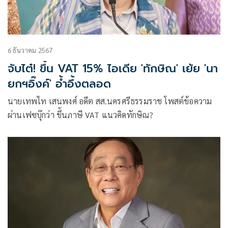
6 ธันวาคม 2567
จับไต๋! ขึ้น VAT 15% ไอเดีย 'ทักษิณ' เย้ย 'นา
ยกฯอิ๊งค์' อ้ำอึ้งตลอด
นายเทพไท เสนพงศ์ อดีต สส.นครศรีธรรมราช โพสต์ข้อความ
ผ่านเฟซบุ๊กว่า ขึ้นภาษี VAT แนวคิดทักษิณ?