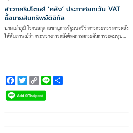
สาวกคริปโตเฮ! ‘คลัง’ ประกาศยกเว้น VAT
ซื้อขายสินทรัพย์ดิจิทัล
นายเผ่าภูมิ โรจนสกุล เลขานุการรัฐมนตรีว่าการกระทรวงการคลัง
ให้สัมภาษณ์ว่า กระทรวงการคลังต้องการยกระดับการระดมทุน
ของประเทศผ่านสินทรัพย์ดิจิทัล
F
T
C
Li
S
ac
wi
o
n
h
e
tt
p
e
ar
b
er
y
e
o
Li
o
n