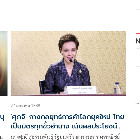
N
27 มกราคม 2569
บุ
'ศุภจี' กางกลยุทธ์การค้าโลกยุคใหม่ ไทย
เป็นมิตรทุกขั้วอำนาจ เน้นผลประโยชน์
ร่วมมากกว่าเลือกข้าง
ใน
นางศุภจี สุธรรมพันธุ์ รัฐมนตรีว่าการกระทรวงพาณิชย์