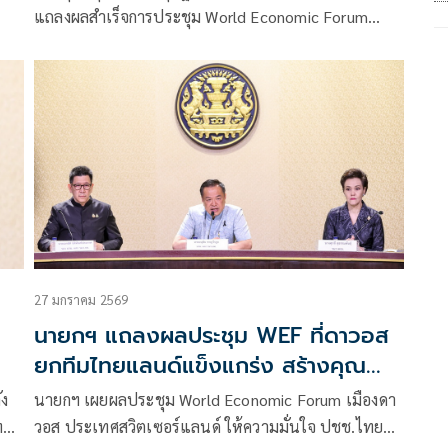
แถลงผลสำเร็จการประชุม World Economic Forum
Annual Meeting 2026 (WEF 2026) ณ เมืองดาวอส สมา
พันธรัฐสวิส ระหว่างวันที่ 19 – 23 ม.ค.ที่ผ่านมาว่า
ปัจจุบันบริบทของการค้าโลกได้เปลี่ยนผ่านจากยุคพหุ
อำนาจ
27 มกราคม 2569
นายกฯ แถลงผลประชุม WEF ที่ดาวอส
ยกทีมไทยแลนด์แข็งแกร่ง สร้างคุณ
ประโยชน์ให้ประเทศทุกนาที
ัง
นายกฯ เผยผลประชุม World Economic Forum เมืองดา
ทย
วอส ประเทศสวิตเซอร์แลนด์ ให้ความมั่นใจ ปชช.ไทย