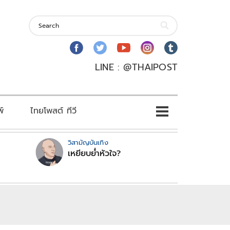
LINE : @THAIPOST
พ์
ไทยโพสต์ ทีวี
วิสามัญบันเทิง
เหยียบย่ำหัวใจ?