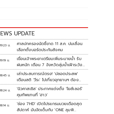
EWS UPDATE
ศาลปกครองนัดชี้ขาด 11 ส.ค. ปมเลื่อน
19:23 น.
เลือกตั้งบอร์ดประกันสังคม
เขื่อนเจ้าพระยาเตรียมเพิ่มระบายน้ำ รับ
19:19 น.
ฝนหนัก เตือน 7 จังหวัดลุ่มน้ำเฝ้าระวัง
ระดับน้ำสูงขึ้น
เล่าประสบการณ์ตรง! 'ปลอดประสพ'
18:45 น.
เตือนสติ 'วีระ' ไปเที่ยวอุทยานฯ ต้อง
ยอมรับธรรมชาติดิบๆให้ได้
'นิวคาสเซิล' ประกาศแต่งตั้ง 'ไยส์เลอร์'
18:24 น.
คุมทัพแทนที่ 'ฮาว'
'ช่อง 7HD' เปิดโปรแกรมมวยเดือดสุด
18:14 น.
สัปดาห์ มันจัดเต็มกับ 'ONE ลุมพิ