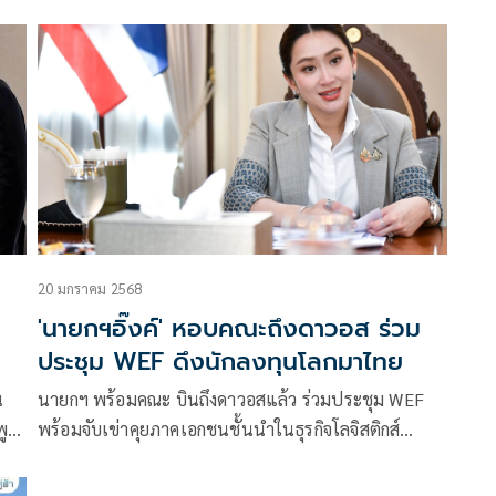
วิส
สามารถพลิกวิกฤตให้เป็นโอกาส ท่ามกลางความขัดแย้ง
การ
โลก ยัน ทีมไทยแลนด์ยังแข็งแกร่ง พร้อมสร้างคุณ
ร
ประโยชน์ให้กับประเทศทุกนาที
ด้
ใต้
ง
20 มกราคม 2568
'นายกฯอิ๊งค์' หอบคณะถึงดาวอส ร่วม
ประชุม WEF ดึงนักลงทุนโลกมาไทย
น
นายกฯ พร้อมคณะ บินถึงดาวอสแล้ว ร่วมประชุม WEF
พูน
พร้อมจับเข่าคุยภาคเอกชนชั้นนำในธุรกิจโลจิสติกส์
อาหารเครื่องดื่ม ยาและสุขภาพของยุโรป มั่นใจดึงนัก
ลงทุนโลกเข้าไทย