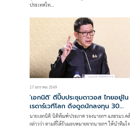
ประเทศไท…
27 มกราคม 2569
'เอกนิติ' ตีปี๊บประชุมดาวอส ไทยอยู่ใน
เรดาร์เวทีโลก ดึงดูดนักลงทุน 30
บริษัท มูลค่า 5 แสนล้าน
นายเอกนิติ นิติทัณฑ์ประภาศ รองนายกฯ และรมว.คล
กล่าวว่า ตามที่ได้รับมอบหมายจากนายกฯ ให้นำทีมไ