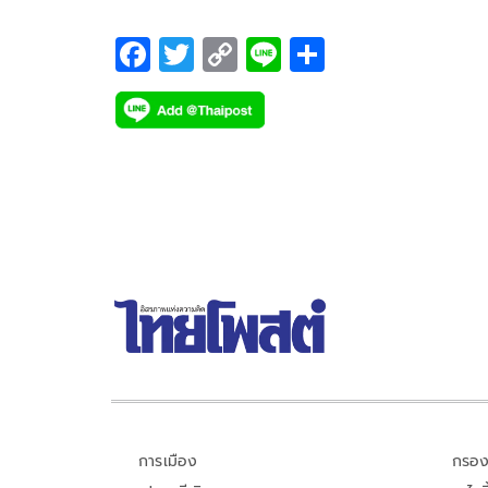
F
T
C
Li
S
ac
wi
o
n
h
e
tt
p
e
ar
b
er
y
e
o
Li
o
n
k
k
การเมือง
กรอง