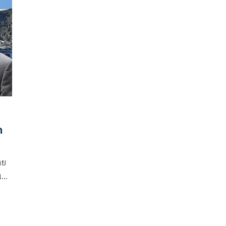
ก
าย
น