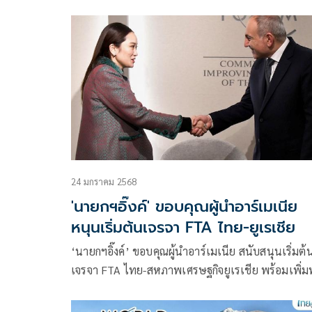
แลนด์ เข้าร่วมเวที WEF ณ เมืองดาวอส สมาพันธรัฐส
ซึ่งการประชุมครั้งนี้มีหัวใจสำคัญคือการเป็นเวทีแห่ง
พูดคุยของผู้นำเพื่อกำหนดทิศทางเศรษฐกิจ การค้า กา
เงิน และการลงทุนของโลก โดยเรื่องแรกประเทศไทยไ
แสดงบทบาทอยู่ในเรดาร์ของเวทีโลกอย่างชัดเจน ภาย
บริบทที่เศรษฐกิจโลกเกิดขึ้นท่ามกลางความขัดแย้งทา
ภูมิรัฐศาสตร์และโลกแตกขั้ว
24 มกราคม 2568
'นายกฯอิ๊งค์' ขอบคุณผู้นำอาร์เมเนีย
หนุนเริ่มต้นเจรจา FTA ไทย-ยูเรเชีย
‘นายกฯอิ๊งค์’ ขอบคุณผู้นำอาร์เมเนีย สนับสนุนเริ่มต้
เจรจา FTA ไทย-สหภาพเศรษฐกิจยูเรเชีย พร้อมเพิ่ม
การค้า ดึงศักยภาพ ศก. ร่วมกัน