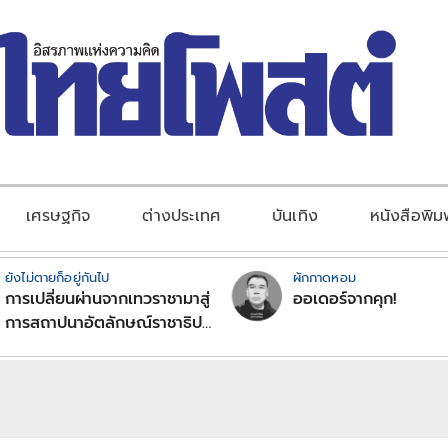
เศรษฐกิจ
ต่างประเทศ
บันเทิง
หนังสือพิม
ยังไม่ตายก็อยู่กันไป
ผักกาดหอม
การเปลี่ยนผ่านจากเทวราชามาสู่
ออเดอร์จากคุก!
การสถาปนาอัตลักษณ์ราชาธิป
ไตยแบบพุทธศาสนาในพระไตร
ปิฏก : สามัญผลสูตรในฐานะ
ทฤษฎีขีดจำกัดของอำนาจรัฐ
เหนือแรงงานและทรัพย์สิน