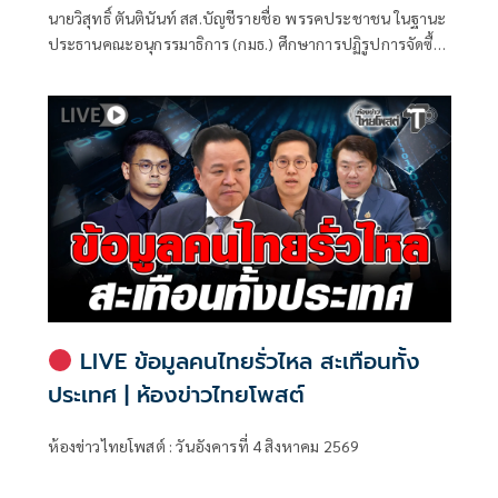
นายวิสุทธิ์ ตันตินันท์ สส.บัญชีรายชื่อ พรรคประชาชน ในฐานะ
ประธานคณะอนุกรรมาธิการ (กมธ.) ศึกษาการปฏิรูปการจัดซื้อ
จัดจ้างภาครัฐ ภายใต้คณะกรรมาธิการศึกษาการจัดทำและ
ติดตามการบริหารงบประมาณ สภาผู้แทนราษฎร แถลงความ
คืบหน้า "การศึกษาการปฏิรูปการจัดซื้อจัดจ้างภาครัฐ" ว่า คณะ
อนุกรรมาธิการชุดนี้ประกอบด้วยตัวแทน สส.
LIVE ข้อมูลคนไทยรั่วไหล สะเทือนทั้ง
ประเทศ | ห้องข่าวไทยโพสต์
ห้องข่าวไทยโพสต์ : วันอังคารที่ 4 สิงหาคม 2569