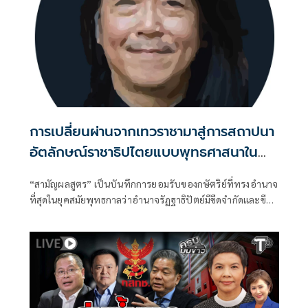
การเปลี่ยนผ่านจากเทวราชามาสู่การสถาปนา
อัตลักษณ์ราชาธิปไตยแบบพุทธศาสนาใน
พระไตรปิฏก : สามัญผลสูตรในฐานะทฤษฎี
“สามัญผลสูตร” เป็นบันทึกการยอมรับของกษัตริย์ที่ทรงอำนาจ
ขีดจำกัดของอำนาจรัฐเหนือแรงงานและ
ที่สุดในยุคสมัยพุทธกาลว่าอำนาจรัฏฐาธิปัตย์มีขีดจำกัดและขีด
ทรัพย์สิน
จำกัดนั้นอยู่ที่พรมแดนระหว่างร่างกายและจิตใจของพลเมือง