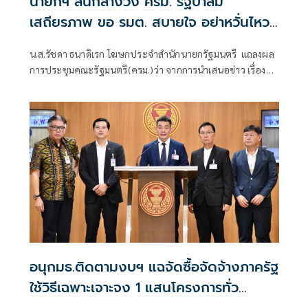
นายกฯ ลั่นกลางวง ครม. รัฐบาลมี
เสถียรภาพ ขอ รมต. สบายใจ อย่าหวั่นไหว
คำถามยุยง
น.ส.รัชดา ธนาดิเรก โฆษกประจำสำนักนายกรัฐมนตรี แถลงผล
การประชุมคณะรัฐมนตรี(ครม.)ว่า จากการนำเสนอข่าว เรื่อง
เสถียรภาพของรัฐบาล ซึ่งสื่อมวลชนรับทราบคำตอบจากพรรค
ร่วมรัฐบาลและนายกฯไปแล้วว่า รัฐบาลนี้มีเสถียรภาพและ
ทำงานร่วมกันอย่างเต็มที่
อนุกมธ.ติดตามงบฯ แฉจัดซื้อจัดจ้างภาครัฐ
ใช้วิธีเฉพาะเจาะจง 1 แสนโครงการทั่ว
ประเทศ เอื้อทุจริตงบกว่า 5 หมื่นล้านบาท