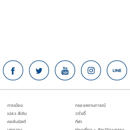
การเมือง
กรองสถานการณ์
เปลว สีเงิน
วาไรตี้
คอลัมนิสต์
กีฬา
บทความ
ท่องเที่ยว – ศิลปวัฒนธรรม