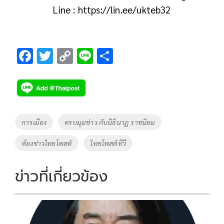
Line : https://lin.ee/ukteb32
F
T
C
Li
S
ac
wi
o
n
h
e
tt
p
e
ar
b
er
y
e
o
Li
Tags
การเมือง
ครบมุมข่าว กับนิธินาฏ ราชนิยม
o
n
ห้องข่าวไทยโพสต์
ไทยโพสต์ทีวี
k
k
ข่าวที่เกี่ยวข้อง