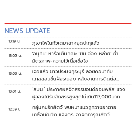
NEWS UPDATE
13:19 น.
ภูเขาไฟในกัวเตมาลาหยุดปะทุแล้ว
'อนุทิน' หารือเต็มคณะ 'มิน อ่อง หล่าย' ย้ำ
13:05 น.
มิตรภาพ-ความไว้เนื้อเชื่อใจ
เจอแล้ว ชาวประมงคุระบุรี ลอยคอมากับ
13:03 น.
แกลลอนขึ้นฝั่งระนอง หลังขาดการติดต่อ
หลายวัน
‘สบน.’ ประกาศผลจัดสรรบอนด์ออมพลัส แจง
13:01 น.
ผู้จองได้รับจัดสรรสูงสุดไม่เกิน117,000บาท
กลุ่มคนรักสัตว์ พบหมาแมวถูกวางยาตาย
12:39 น.
เกลื่อนในวัด แจ้งตร.เอาผิดทารุณสัตว์