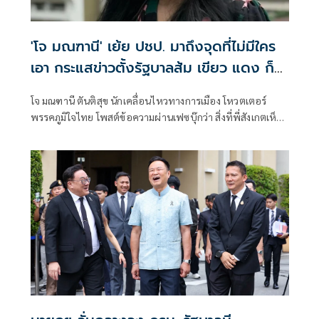
'โจ มณฑานี' เย้ย ปชป. มาถึงจุดที่ไม่มีใคร
เอา กระแสข่าวตั้งรัฐบาลส้ม เขียว แดง ก็
ยังไม่มีฟ้าเลย
โจ มณฑานี ตันติสุข นักเคลื่อนไหวทางการเมือง โหวตเตอร์
พรรคภูมิใจไทย โพสต์ข้อความผ่านเฟซบุ๊กว่า สิ่งที่พี่สังเกตเห็น
ในกระแสข่าวรัฐบาลส้มโอแดงคือ ไม่มีฟ้าอยู่ในนั้นเลย มาถึงจุด
ที่เป็นพรรคที่ทุกฝั่งลืมได้ไงเนี้ย