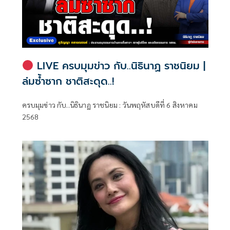
LIVE ครบมุมข่าว กับ..นิธินาฏ ราชนิยม |
ล่มซ้ำซาก ชาติสะดุด..!
ครบมุมข่าว กับ..นิธินาฏ ราชนิยม : วันพฤหัสบดีที่ 6 สิงหาคม
2568