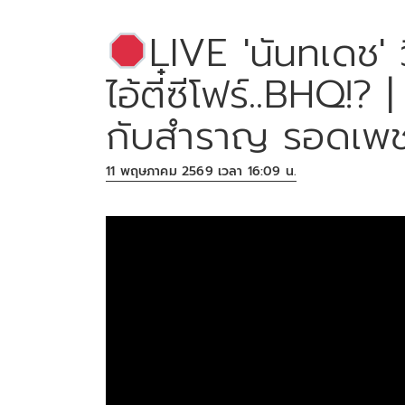
LIVE 'นันทเดช' ว
ไอ้ตี๋ซีโฟร์..BHQ!
กับสำราญ รอดเพ
11 พฤษภาคม 2569 เวลา 16:09 น.