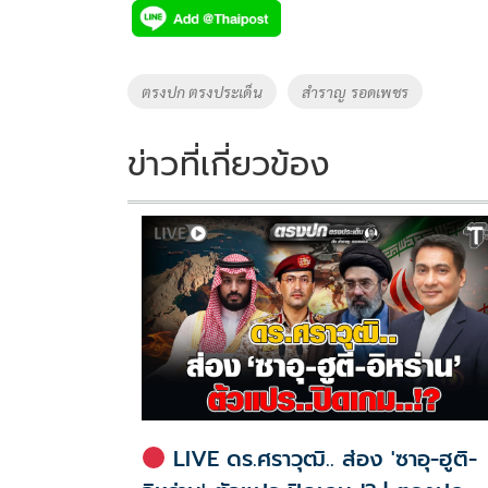
e
tt
p
e
ar
b
er
y
e
o
Li
Tags
ตรงปก ตรงประเด็น
สำราญ รอดเพชร
o
n
k
k
ข่าวที่เกี่ยวข้อง
LIVE ดร.ศราวุฒิ.. ส่อง 'ซาอุ-ฮูติ-