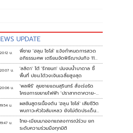
EWS UPDATE
พี่ชาย 'ฮลุน โซโล่' แจ้งกำหนดการสวด
20:12 น.
อภิธรรมศพ เตรียมจัดพิธีฌาปนกิจ 11
ส.ค.
'ลลิดา' โต้ 'รักชนก' ปมงบน้ำบาดาล ชี้
20:07 น.
พื้นที่ ปชน.ได้วงเงินเฉลี่ยสูงสุด
'พลพีร์' ลุยชายแดนสุรินทร์ สั่งเร่งรัด
20:06 น.
โครงการขยายไฟฟ้า 'ปราสาทตาควาย-
เนิน 350'
ผลชันสูตรเบื้องต้น 'ฮลุน โซโล่' เสียชีวิต
19:54 น.
พบภาวะหัวใจล้มเหลว ยังไม่ตัดประเด็น
สารพิษ รอจอร์เจียส่งผลตรวจครั้งแรก
ไทย-เมียนมาออกแถลงการณ์ร่วม ยก
19:47 น.
ระดับความร่วมมือทุกมิติ