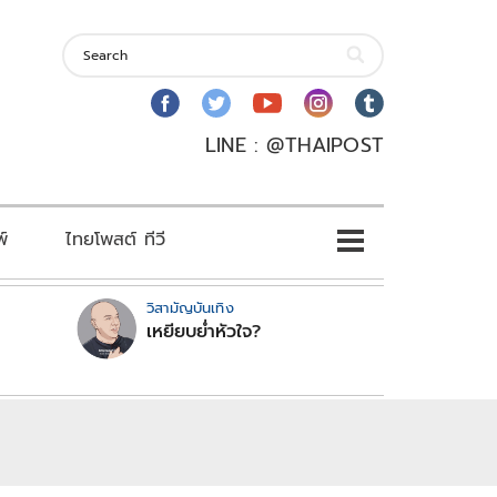
LINE : @THAIPOST
พ์
ไทยโพสต์ ทีวี
วิสามัญบันเทิง
เหยียบย่ำหัวใจ?