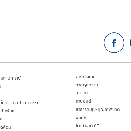
ต่างประเทศ
สถานการณ์
อาชญากรรม
้
X-CITE
ยานยนต์
เที่ยว – ศิลปวัฒนธรรม
สาธารณสุข-คุณภาพชีวิต
สัมพันธ์
บันเทิง
าค
ไทยโพสต์ ทีวี
วดล้อม