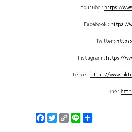
Youtube :
https://ww
Facebook :
https://
Twitter :
https:
Instagram :
https://ww
Tiktok :
https://www.tik
Line :
http
F
T
C
Li
S
ac
wi
o
n
h