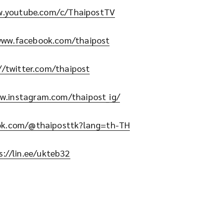
w.youtube.com/c/ThaipostTV
www.facebook.com/thaipost
//twitter.com/thaipost
w.instagram.com/thaipost_ig/
tok.com/@thaiposttk?lang=th-TH
s://lin.ee/ukteb32