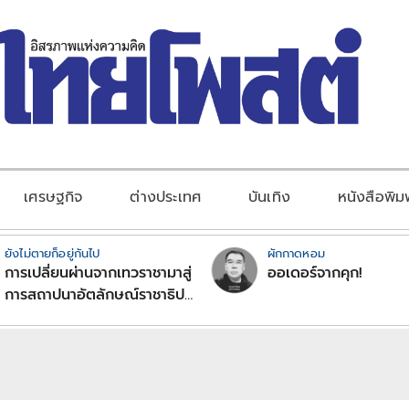
เศรษฐกิจ
ต่างประเทศ
บันเทิง
หนังสือพิม
ยังไม่ตายก็อยู่กันไป
ผักกาดหอม
การเปลี่ยนผ่านจากเทวราชามาสู่
ออเดอร์จากคุก!
การสถาปนาอัตลักษณ์ราชาธิป
ไตยแบบพุทธศาสนาในพระไตร
ปิฏก : สามัญผลสูตรในฐานะ
ทฤษฎีขีดจำกัดของอำนาจรัฐ
เหนือแรงงานและทรัพย์สิน