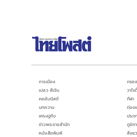
การเมือง
กรอง
เปลว สีเงิน
วาไรตี
คอลัมนิสต์
กีฬา
บทความ
ท่อง
เศรษฐกิจ
ประชา
ข่าวพระราชสำนัก
ภูมิภ
หนังสือพิมพ์
สิ่งแ