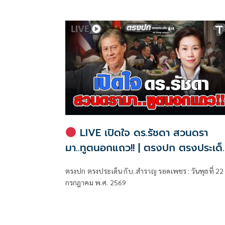
LIVE เปิดใจ ดร.รัชดา สวนดรา
มา..ทูตนอกแถว!! | ตรงปก ตรงประเด็น
กับ..สำราญ รอดเพชร
ตรงปก ตรงประเด็น กับ..สำราญ รอดเพชร : วันพุธที่ 22
กรกฎาคม พ.ศ. 2569