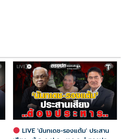
LIVE 'นันทเดช-รองแต้ม' ประสาน