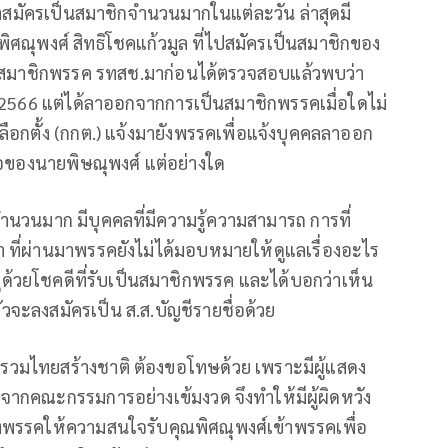
มาสมัครเป็นสมาชิกจำนวนมากในแต่ละวัน ล่าสุดมี
ิศณุพงศ์ สิทธิโชคแก้วมูล ที่ไปสมัครเป็นสมาชิกของ
นสมาชิกพรรค รทสช.มาก่อนได้ตรวจสอบแล้วพบว่า
พ.2566 แต่ได้ลาออกจากการเป็นสมาชิกพรรคเมื่อใดไม่
อกตั้ง (กกต.) แจ้งมายังพรรคเพื่อแจ้งบุคคลลาออก
ชื่อของนายพิษณุพงศ์ แต่อย่างใด
นวนมาก มีบุคคลที่มีความรู้ความสามารถ การที่
ที่ผ่านมาพรรคยังไม่ได้มอบหมายให้ดูแลเรื่องอะไร
่ด้วยโชคดีที่รับเป็นสมาชิกพรรค และได้บอกว่าเห็น
ลงสมัครเป็น ส.ส.บัญชีรายชื่อด้วย
รวมไทยสร้างชาติ ต้องขอโทษด้วย เพราะมีผู้แสดง
กคณะกรรมการอย่างเข้มงวด จึงทำให้มีผู้ผิดหวัง
งพรรคให้ความสนใจรับคุณพิศณุพงศ์เข้าพรรคเพื่อ