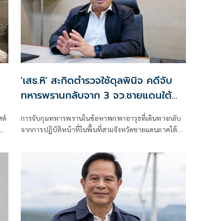
น
'เสธ.หิ' สะกิดตำรวจใช้ดุลพินิจ คดีจับ
ทหารพรานกลับจาก 3 จว.ชายแดนใต้
พกพาอาวุธปืน
สต์
การจับกุมทหารพรานในข้อหาพกพาอาวุธที่เดินทางกลับ
จากการปฏิบัติหน้าที่ในพื้นที่สามจังหวัดชายแดนภาคใต้
โดยเจ้าหน้าที่ตำรวจหน่วยหนึ่งซึ่งปฏิบัติงานอยู่ในเขต
พื้นที่ปลอดภัย