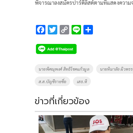
พิจารณาลงสมัครปาร์ตี้ลิสต์ตามที่แสดงควา
F
T
C
Li
S
ac
wi
o
n
h
e
tt
p
e
ar
b
er
y
e
o
Li
Tags
นายพิศณุพงศ์ สิทธิโชคแก้วมูล
นายหิมาลัย ผิวพร
o
n
ส.ส.บัญชีรายชื่อ
เสธ.หิ
k
k
ข่าวที่เกี่ยวข้อง