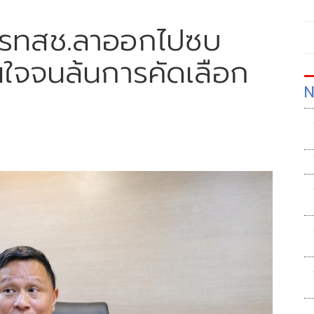
ิก รทสช.ลาออกไปซบ
นใจจนล้นการคัดเลือก
N