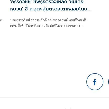
'อรรถวิชช์' ชี้พิรุธตรวจเหล็ก 'ซินเคอ
หยวน' จี้ ก.อุตฯสุ่มตรวจเตาหลอมโดย
ไม่ต้องแจ้งล่วงหน้า
าง
นายอรรถวิชช์ สุวรรณภักดี สส. พรรครวมไทยสร้างชาติ
กล่าวตั้งข้อสังเกตถึงความผิดปกติในการตรวจสอบ
มาตรฐานเหล็กของบริษัท ซิน เคอ หยวน ว่า หลังพบว่า
เหล็กกว่า 40,000 เส้นถูกจำหน่ายออกจากโรงงานในช่วง
รอยต่อการเปลี่ยนรัฐมนตรีว่าการกระทรวงอุตสาหกรรม
แม้คณะกรรมการสอบสวนจะกำหนดให้สุ่มตรวจทุกเตา แต่
เมื่อมีการอนุญาตเปิดโรงงานกลับพบว่ามีการตรวจเพียง
บางเตาเท่านั้น ซึ่งไม่เป็นไปตามแนวทางที่กำหนด