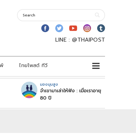
LINE : @THAIPOST
พ์
ไทยโพสต์ ทีวี
มองมุมสูง
จำเขามาเล่าให้ฟัง : เมื่อเราอายุ
80 ปี