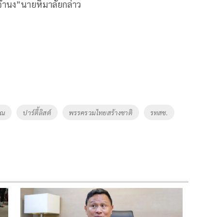
มจำนง”นายหิมาลัยกล่าว
รณ
ปาร์ตี้ลิสต์
พรรครวมไทยสร้างชาติ
รทสช.