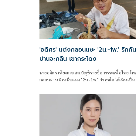
'อดิศร' แต่งกลอนแซะ '2น.-1พ.' รักกั
ปานจะกลืน เขากระโดง
นายอดิศร เพียงเกษ สส.บัญชีรายชื่อ พรรคเพื่อไทย โพ
กลอนผ่าน X เหน็บแนม "2น.-1พ." ว่า สุขใด ได้เห็น เป็น
ขวัญตา ยากจะพรร