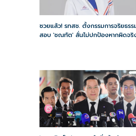
ซวยแล้ว! รทสช. ตั้งกรรมการจริยธรร
สอบ 'ชณทัต' ลั่นไม่ปกป้องหากผิดจริ