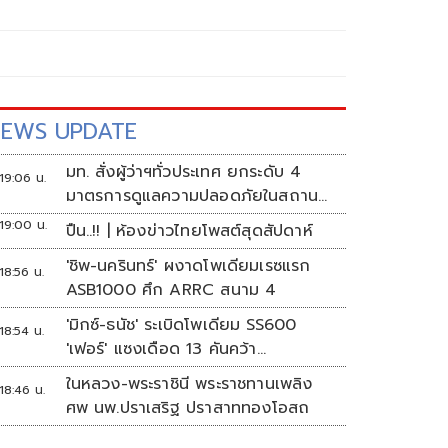
EWS UPDATE
มท. สั่งผู้ว่าฯทั่วประเทศ ยกระดับ 4
19:06 น.
มาตรการดูแลความปลอดภัยในสถาน
ศึกษา
19:00 น.
ปืน..!! | ห้องข่าวไทยโพสต์สุดสัปดาห์
'ชิพ-นครินทร์' ผงาดโพเดียมเรซแรก
18:56 น.
ASB1000 ศึก ARRC สนาม 4
'มิกซ์-ธนัช' ระเบิดโพเดียม SS600
18:54 น.
'เฟอร์' แซงเดือด 13 คันคว้า
แต้ม ศึก ARRC สนาม 4
ในหลวง-พระราชินี พระราชทานเพลิง
18:46 น.
ศพ นพ.ปราเสริฐ ปราสาททองโอสถ