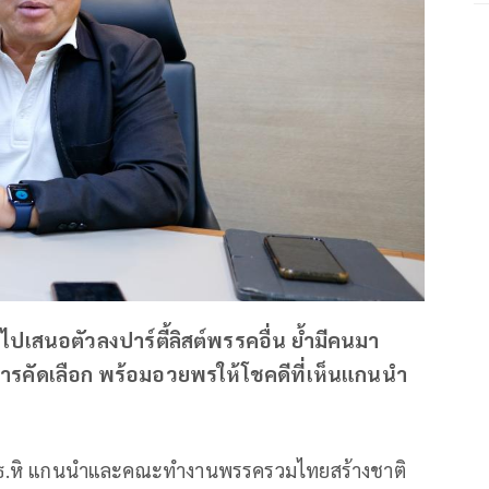
สนอตัวลงปาร์ตี้ลิสต์พรรคอื่น ย้ำมีคนมา
การคัดเลือก พร้อมอวยพรให้โชคดีที่เห็นแกนนำ
 เสธ.หิ แกนนำและคณะทำงานพรรครวมไทยสร้างชาติ