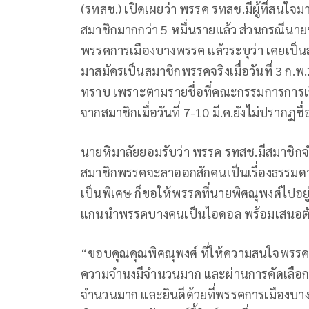
(รทสช.) เปิดเผยว่า พรรค รทสช.มีผู้ที่สนใจ
สมาชิกมากกว่า 5 หมื่นรายแล้ว ส่วนกรณีนายพ
พรรคการเมืองบางพรรค แล้วระบุว่า เคยเป็
มาสมัครเป็นสมาชิกพรรคจริงเมื่อวันที่ 3 ก.
ทราบ เพราะตามรายชื่อที่คณะกรรมการการเลื
จากสมาชิกเมื่อวันที่ 7-10 มี.ค.ยังไม่ปรากฏ
นายหิมาลัยยอมรับว่า พรรค รทสช.มีสมาชิกจำ
สมาชิกพรรคจะลาออกสักคนเป็นเรื่องธรรมดา 
เป็นพิเศษ ก็ขอให้พรรคที่นายพิศณุพงศ์ไปอยู
แกนนำพรรคบางคนเป็นไอดอล พร้อมเสนอตัวจะ
“ขอบคุณคุณพิศณุพงศ์ ที่ให้ความสนใจพรรค
ความจำนงมีจำนวนมาก และผ่านการคัดเลือกจา
จำนวนมาก และยินดีด้วยที่พรรคการเมืองบา