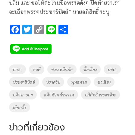
ปลื้ม และ ขอให้ตะโกนชื่อพรรคดังๆ ปิดท้ายว่าเรา
จะเลือกพรรคประชาธิปัตย์” นายอภิสิทธิ์ ระบุ.
F
T
C
Li
S
ac
wi
o
n
h
e
tt
p
e
ar
b
er
y
e
o
Li
Tags
กกต.
คนดี
ชวน หลีกภัย
ซื้อเสียง
ปชป.
o
n
ประชาธิปัตย์
ปราศรัย
พุทธทาส
หาเสียง
k
k
อดีตนายกฯ
อดีตหัวหน้าพรรค
อภิสิทธิ์ เวชชาขีวะ
เลือกตั้ง
ข่าวที่เกี่ยวข้อง