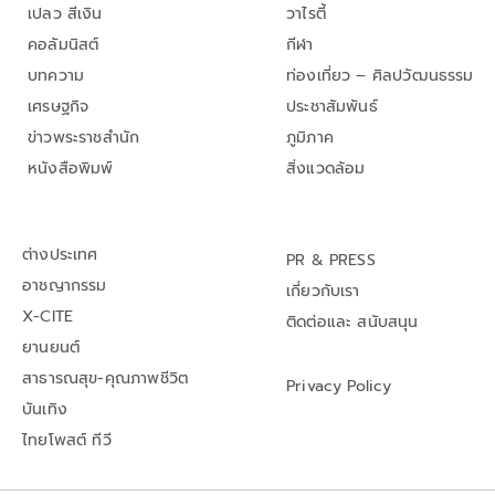
เปลว สีเงิน
วาไรตี้
คอลัมนิสต์
กีฬา
บทความ
ท่องเที่ยว – ศิลปวัฒนธรรม
เศรษฐกิจ
ประชาสัมพันธ์
ข่าวพระราชสำนัก
ภูมิภาค
หนังสือพิมพ์
สิ่งแวดล้อม
ต่างประเทศ
PR & PRESS
อาชญากรรม
เกี่ยวกับเรา
X-CITE
ติดต่อและ สนับสนุน
ยานยนต์
สาธารณสุข-คุณภาพชีวิต
Privacy Policy
บันเทิง
ไทยโพสต์ ทีวี