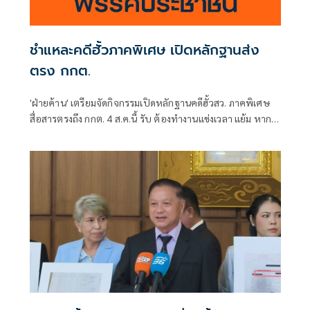
ชำแหละคดีฮั้วภาคพิเศษ เปิดหลักฐานส่ง
ตรง กกต.
'ฝ่ายค้าน' เตรียมจัดกิจกรรมเปิดหลักฐานคดีฮั้วสว. ภาคพิเศษ
สื่อสารตรงถึง กกต. 4 ส.ค.นี้ รับ ต้องทำงานแข่งเวลา แย้ม หาก
ยกคำร้องทั้งหมด-ตัดตอนบางรายส่งศาล ต้องดูเข้าข่ายละเว้น
การปฏิบัติหน้าที่หรือไม่