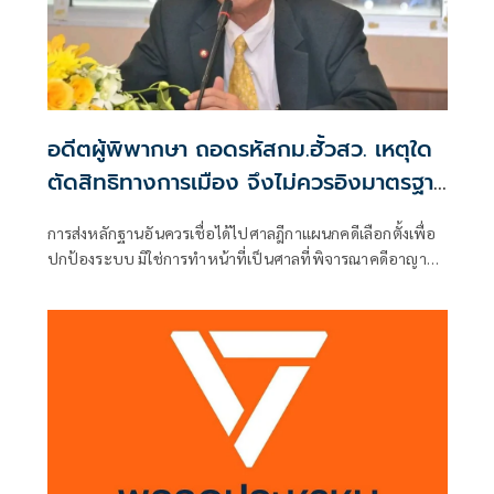
อดีตผู้พิพากษา ถอดรหัสกม.ฮั้วสว. เหตุใด
ตัดสิทธิทางการเมือง จึงไม่ควรอิงมาตรฐาน
เดียวกับคดีอาญา
การส่งหลักฐานอันควรเชื่อได้ไปศาลฎีกาแผนกคดีเลือกตั้งเพื่อ
ปกป้องระบบ มิใช่การทำหน้าที่เป็นศาลที่พิจารณาคดีอาญา
เพื่อลงโทษตัวบุคคล