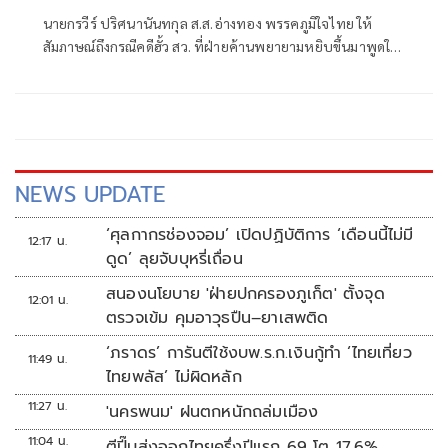
นายกรวีร์ ปริศนานันทกุล ส.ส.อ่างทอง พรรคภูมิใจไทย ให้
สัมภาษณ์ถึงกรณีคดีฮั้ว สว. ที่ฝ่ายค้านพยายามหยิบขึ้นมาพูดใน
ช่วงนี้ มองว่าจะไปถึงขั้นการยุบพรรคหรือไม่ นายกรวีร์ กล่าวว่า
ไม่ได้กังวล เพราะทั้งหมดอยู่ในขั้นตอนของ คณะกรรมการการ
เลือกตั้ง (กกต.)
NEWS UPDATE
‘ศุลกากรช่องจอม’ เปิดปฏิบัติการ ‘เดือนนี้ไม่มี
12:17 น.
ดูด’ ลุยจับบุหรี่เถื่อน
สนองนโยบาย 'ฝ่ายปกครองภูเก็ต' ตั้งจุด
12:01 น.
ตรวจเข้ม คุมอาวุธปืน–ยาเสพติด
‘ภราดร’ การันตีใช้งบพ.ร.ก.เงินกู้ทำ ‘ไทยเที่ยว
11:49 น.
ไทยพลัส’ ไม่ผิดหลัก
11:27 น.
'นครพนม' ฝนตกหนักถล่มเมือง
11:04 น.
ตีปี๊บส่งออกไทยครึ่งปีแรก 69 โต 17.6%