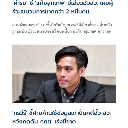
‘คำรบ’ ชี้ 'แก๊งลูกเทพ' มีเอี่ยวฮั้วสว. เผยผู้
ร่วมขบวนการมากกว่า 2 หมื่นคน
แกนนำกลุ่มสว.สำรองชี้เป้า”แก๊งลูกเทพ”มีเอี่ยวฮั้วสว. ลั่นหลัก
ฐานแน่น ผู้ร่วมขบวนการเรือนหมื่น ยอมรับกลุ่มรมต.อาจรอด
เพราะคดีอาญา หลักฐานต้องชัดสิ้นข้อสงสัย เตือนกกต.หากไม่
ส่งศาลฎีกาสอย 138 สว.โดนร้องเอาผิดติดคุก!
'กรวีร์' ชี้ฝ่ายค้านใช้ข้อมูลเก่าปั่นคดีฮั้ว สว.
หวังกดดัน กกต. เร่งชี้ขาด