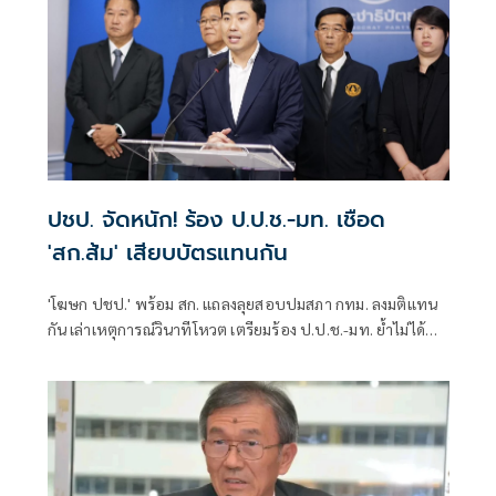
ปชป. จัดหนัก! ร้อง ป.ป.ช.-มท. เชือด
'สก.ส้ม' เสียบบัตรแทนกัน
'โฆษก ปชป.' พร้อม สก. แถลงลุยสอบปมสภา กทม. ลงมติแทน
กัน เล่าเหตุการณ์วินาทีโหวต เตรียมร้อง ป.ป.ช.-มท. ย้ำไม่ได้
กลั่นแกล้งทางการเมือง แต่ต้องร่วมสร้างความโปร่งใส