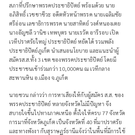
สภาที่ปรึกษาพรรคประชาธิปัตย์ พร้อมด้วย นาย
อภิสิทธิ์ เวชชาชีวะ อดีตหัวหน้าพรรค นายเฉลิมชัย
ศรีอ่อน เลขาธิการพรรค นายสาทิตย์ วงศ์หนองเตย
นางอัญชลี วานิช เทพบุตร นายเรวัต อารีรอบ เปิด
เวทีปราศรัยใหญ่ ประชาธิปัตย์ หยัดได้ รวมพลัง
ประชาธิปัตย์ภูเก็ต นำเสนอนโยบาย และแนะนำผู้
สมัครส.ส.ทั้ง 3 เขต ของพรรคประชาธิปัตย์ โดยมี
ประชาชนเข้าร่วมกว่า 10,000คน ณ เวทีกลาง
สะพานหิน อ.เมือง จ.ภูเก็ต
นายชวน กล่าวว่า การหาเสียงให้กับผู้สมัคร ส.ส. ของ
พรรคประชาธิปัตย์ หลายจังหวัดไม่มีปัญหา จึง
สบายใจขึ้นไปทางภาคเหนือ ตั้งใจให้ครบ 77 จังหวัด
การมาที่จังหวัดภูเก็ต เป็นจังหวัดที่ 40 ที่มาปราศรัย
และทางพังงา กับสุราษฏร์ธานีแจ้งว่าในพื้นที่มีการใช้