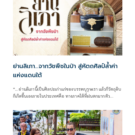
ย่านลิเภา…จากวัชพืชในป่า สู่หัตถศิลป์ล้ำค่า
แห่งแดนใต้
“... ย่านลิเภานี้เป็นศิลปะเก่าแก่ของบรรพบุรุษเรา แล้วก็วัตถุดิบ
ก็เกิดขึ้นเองภายในประเทศคือ ทางภาคใต้ที่ฝนตกมากตัว
ย่านลิเภานั่นก็คือเป็นวัชพืชชนิดหนึ่งที่ขึ้นเอง