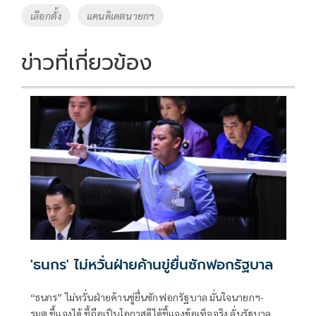
เลือกตั้ง
แคนดิเดตนายกฯ
ข่าวที่เกี่ยวข้อง
'ธนกร' ไม่หวั่นฝ่ายค้านขู่ยื่นซักฟอกรัฐบาล
“ธนกร” ไม่หวั่นฝ่ายค้านขู่ยื่นซักฟอกรัฐบาล มั่นใจนายกฯ-
รมต.ชี้แจงได้ ชี้ถือเป็นโอกาสดีได้ชี้แจงข้อเท็จจริง ลั่นรัฐบาล