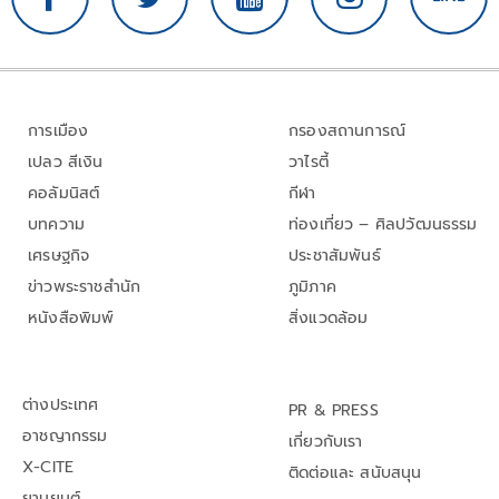
การเมือง
กรองสถานการณ์
เปลว สีเงิน
วาไรตี้
คอลัมนิสต์
กีฬา
บทความ
ท่องเที่ยว – ศิลปวัฒนธรรม
เศรษฐกิจ
ประชาสัมพันธ์
ข่าวพระราชสำนัก
ภูมิภาค
หนังสือพิมพ์
สิ่งแวดล้อม
ต่างประเทศ
PR & PRESS
อาชญากรรม
เกี่ยวกับเรา
X-CITE
ติดต่อและ สนับสนุน
ยานยนต์