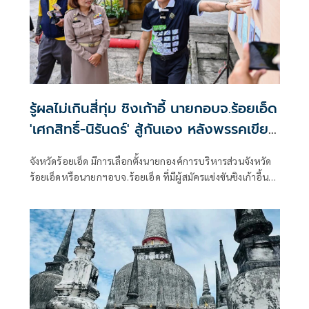
รู้ผลไม่เกินสี่ทุ่ม ชิงเก้าอี้ นายกอบจ.ร้อยเอ็ด
'เศกสิทธิ์-นิรันดร์' สู้กันเอง หลังพรรคเขียว
หลีกทาง
จังหวัดร้อยเอ็ด มีการเลือกตั้งนายกองค์การบริหารส่วนจังหวัด
ร้อยเอ็ดหรือนายกฯอบจ.ร้อยเอ็ด ที่มีผู้สมัครแข่งขันชิงเก้าอี้นา
ยกฯอบจ.ร้อยเอ็ดรอบนี้สามคน