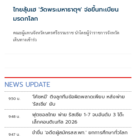
ไทยลุ้นเฮ 'วัดพระมหาธาตุฯ' จ่อขึ้นทะเบียน
มรดกโลก
คณะผู้แทนจังหวัดนครศรีธรรมราช นำโดยผู้ว่าราชการจังหวัด
เดินทางเข้าร่ว
NEWS UPDATE
'โค้ชหมี' ติงลูกทีมข้อผิดพลาดเพียบ หลังพ่าย
9:50 น.
'รัสเซีย' ยับ
ฟุตซอลไทย พ่าย รัสเซีย 1-7 จบอันดับ 3 โต๊ะ
9:48 น.
เล็กคอนติเนทัล 2026
ขำขื่น 'อดีตผู้สมัครสส.พท.' ยกการศึกษาทั่วโลก
9:47 น.