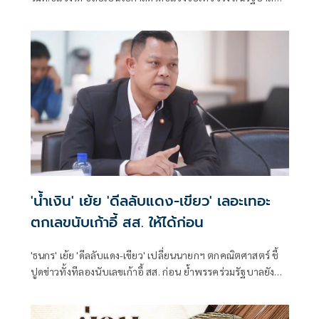
พร้อมให้ตรวจสอบทุกเรื่อง เหน็บอภิปรายด้วยข้อเท็จจริง ไม่ใช่
มีแต่น้ำ ไม่มีเนื้อ
'น้ำเงิน' เย้ย 'ดีลลับแดง-เขียว' เลอะเทอะ
ตกเลขนับเก้าอี้ สส. ให้ได้ก่อน
'ธนกร' เย้ย 'ดีลลับแดง-เขียว' เปลี่ยนนายกฯ ตกคณิตศาสตร์ ชี้
ปูดข่าวทั้งทีลองนับเลขเก้าอี้ สส. ก่อน ย้ำพรรคร่วมรัฐบาลยัง
แน่นปึ้ก