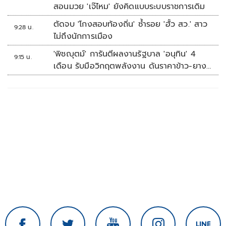
สอนมวย 'เจ๊ไหม' ยังคิดแบบระบบราชการเดิม
ตัดจบ 'โกงสอบท้องถิ่น' ซ้ำรอย 'ฮั้ว สว.' สาว
9:28 น.
ไม่ถึงนักการเมือง
'พิชญุตม์' การันตีผลงานรัฐบาล 'อนุทิน' 4
9:15 น.
เดือน รับมือวิกฤตพลังงาน ดันราคาข้าว-ยาง-
ปาล์ม พุ่งต่อเนื่อง พร้อมอัดมาตรการช่วยลด
ต้นทุน-ขยายตลาดโลก