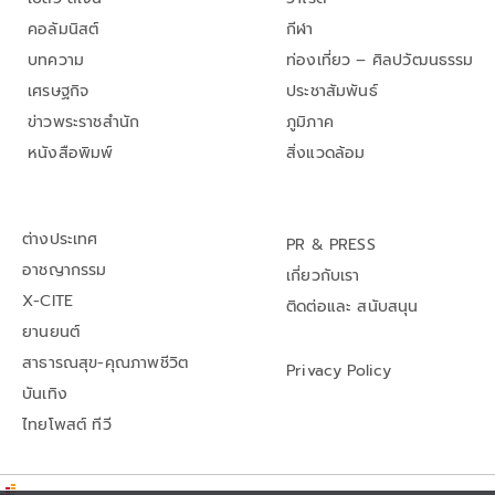
คอลัมนิสต์
กีฬา
บทความ
ท่องเที่ยว – ศิลปวัฒนธรรม
เศรษฐกิจ
ประชาสัมพันธ์
ข่าวพระราชสำนัก
ภูมิภาค
หนังสือพิมพ์
สิ่งแวดล้อม
ต่างประเทศ
PR & PRESS
อาชญากรรม
เกี่ยวกับเรา
X-CITE
ติดต่อและ สนับสนุน
ยานยนต์
สาธารณสุข-คุณภาพชีวิต
Privacy Policy
บันเทิง
ไทยโพสต์ ทีวี