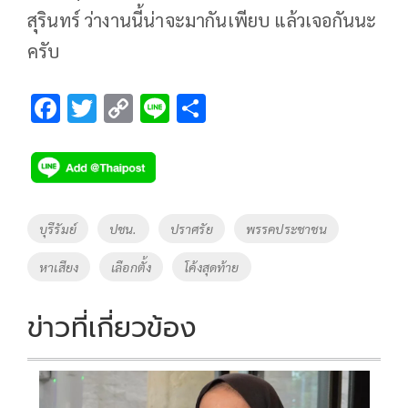
สุรินทร์ ว่างานนี้น่าจะมากันเพียบ แล้วเจอกันนะ
ครับ
F
T
C
Li
S
ac
wi
o
n
h
e
tt
p
e
ar
b
er
y
e
o
Li
Tags
บุรีรัมย์
ปชน.
ปราศรัย
พรรคประชาชน
o
n
หาเสียง
เลือกตั้ง
โค้งสุดท้าย
k
k
ข่าวที่เกี่ยวข้อง