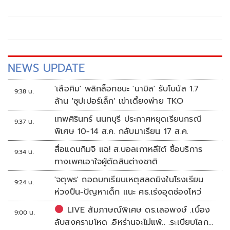
เหน็บ 'อนุทิน' รับแต่ชอบ ไม่รู้ในอนาคตมาตรการป้องกันจะ
รัดกุมหรือไม่
NEWS UPDATE
'เสือคิม' พลิกล็อกชนะ 'นาบิล' รับโบนัส 1.7
9:38 น.
ล้าน 'ซุปเปอร์เล็ก' เข่าเดี้ยงพ่าย TKO
เทพศิรินทร์ นนทบุรี ประกาศหยุดเรียนกรณี
9:37 น.
พิเศษ 10-14 ส.ค. กลับมาเรียน 17 ส.ค.
สื่อแดนกิมจิ แฉ! ส.บอลเกาหลีใต้ ซื้อบริการ
9:34 น.
ทางเพศเอาใจผู้ตัดสินต่างชาติ
'จตุพร' ถอดบทเรียนเหตุสลดยิงในโรงเรียน
9:24 น.
ห่วงปืน-ปัญหาเด็ก แนะ ศธ.เร่งอุดช่องโหว่
LIVE สัมภาษณ์พิเศษ ดร.เลอพงษ์ .เบื้อง
9:00 น.
ลับสงครามโหด .อิหร่านจะไม่แพ้.. .ระเบียบโลก