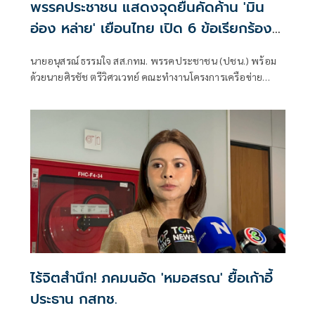
พรรคประชาชน แสดงจุดยืนคัดค้าน 'มิน
อ่อง หล่าย' เยือนไทย เปิด 6 ข้อเรียกร้อง
รัฐสภา-รัฐบาล
นายอนุสรณ์ ธรรมใจ สส.กทม. พรรคประชาชน (ปชน.) พร้อม
ด้วยนายศิรชัช ตรีวิศวเวทย์ คณะทำงานโครงการเครือข่าย
ประชาธิปไตยอาเซียนเพื่อสันติภาพ สิทธิมนุษยชน และการ
พัฒนาอย่างยั่งยืน แถลงคัดค้านการเยือนไทยอย่างเป็นทางการ
ของพลเอกอาวุโส มิน ออง ไลง์
ไร้จิตสำนึก! ภคมนอัด 'หมอสรณ' ยื้อเก้าอี้
ประธาน กสทช.