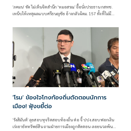
'ภคมน' ซัด ไม่เห็นจิตสำนึก 'หมอสรณ' ยื้อนั่งประธาน กสทช.
เหน็บให้เหตุผลแบบศรีธนญชัย อ้างกลัวผิดม. 157 ทั้งที่ไม่มี
คุณสมบัติตั้งแต่แรก จี้ 'นายกฯ' เลิกแบก ยื่นโปรดเกล้าฯปลดพ้น
ตำแหน่งได้แล้ว
'โรม' ข้องใจโกงท้องถิ่นตัดตอนนักการ
เมือง! ฟุ้งขยี้ต่อ
'รังสิมันต์' ลุยสอบทุจริตสอบท้องถิ่น ต่อ จี้ ปปง.สอบฟอกเงิน
เร่งอายัดทรัพย์สิน ถามฝ่ายการเมืองถูกตัดตอน-ลอยนวลพ้นผิด