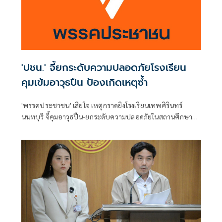
'ปชน.' จี้ยกระดับความปลอดภัยโรงเรียน
คุมเข้มอาวุธปืน ป้องเกิดเหตุซ้ำ
'พรรคประชาชน' เสียใจ เหตุกราดยิงโรงเรียนเทพศิรินทร์
นนทบุรี จี้คุมอาวุธปืน-ยกระดับความปลอดภัยในสถานศึกษา
ของดเผยแพร่ความรุนแรง