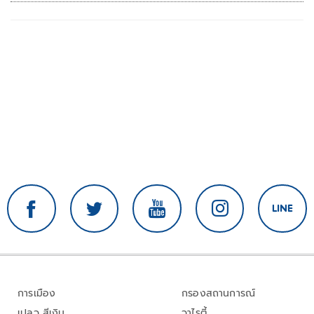
ใหม่ในตะวันออกกลาง…. | อิสรภาพแห่งความ
คิด กับ..สำราญ รอดเพชร
การเมือง
กรองสถานการณ์
เปลว สีเงิน
วาไรตี้