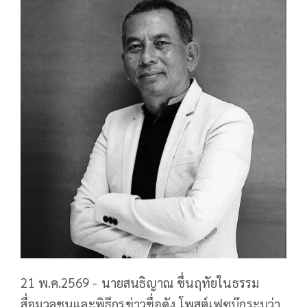
21 พ.ค.2569 - นายสนธิญาณ ชื่นฤทัยในธรรม
สื่อมวลชนและพิธีกรข่าวชื่อดัง โพสต์เฟซบุ๊กระบุว่า