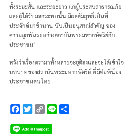
ทั้งระยะสั้น และระยะยาว แก่ผู้ประสบสาธารณภัย
และผู้ได้รับผลกระทบนั้น มีผลสัมฤทธิ์เป็นที่
ประจักษ์มาช้านาน นับเป็นอนุสรณ์สำคัญ ของ
ความผูกพันระหว่างสถาบันพระมหากษัตริย์กับ
ประชาชน"
หวังว่าเรื่องดรามาทั้งหลายจะยุติลงและจะได้เข้าใจ
บทบาทของสถาบันพระมหากษัตริย์ ที่มีต่อพี่น้อง
ประชาชนคนไทย
F
T
C
Li
S
ac
wi
o
n
h
e
tt
p
e
ar