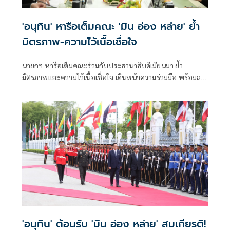
'อนุทิน' หารือเต็มคณะ 'มิน อ่อง หล่าย' ย้ำ
มิตรภาพ-ความไว้เนื้อเชื่อใจ
นายกฯ หารือเต็มคณะร่วมกับประธานาธิบดีเมียนมา ย้ำ
มิตรภาพและความไว้เนื้อเชื่อใจ เดินหน้าความร่วมมือ พร้อมลง
นาม MOU 3 ฉบับ เสริมสร้างความร่วมมือแรงงาน -จัดการ
คุณภาพน้ำ -เทคโนโลยีอวกาศ
'อนุทิน' ต้อนรับ 'มิน อ่อง หล่าย' สมเกียรติ!