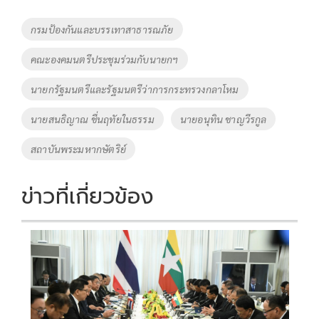
b
er
y
e
o
Li
Tags
กรมป้องกันและบรรเทาสาธารณภัย
o
n
คณะองคมนตรีประชุมร่วมกับนายกฯ
k
k
นายกรัฐมนตรีและรัฐมนตรีว่าการกระทรวงกลาโหม
นายสนธิญาณ ชื่นฤทัยในธรรม
นายอนุทิน ชาญวีรกูล
สถาบันพระมหากษัตริย์
ข่าวที่เกี่ยวข้อง