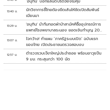
‘อนุทิน’ บอกแลนด์บริดจ์ยังไม่คุ้ม
นักวิชาการชี้ไทยต้องขีดเส้นให้ชัดเปิดสัมพันธ์
13:40 น.
เมียนมา
'อนุทิน' นำทีมทอดผ้าป่าสามัคคีซื้ออุปกรณ์การ
13:29 น.
แพทย์โรงพยาบาลระนอง ยอดเงินทำบุญ 20
ล้านบาท
ใจกว้าง! ทำแผน ‘ภาครัฐระบบเปิด’ ฉบับแรก
13:07 น.
ของไทย เปิดประชาชนตรวจสอบงบ
ตำรวจรวบเจ๊ขาใหญ่ประจำซอย พร้อมอาวุธปืน
12:57 น.
9 มม. กระสุนกว่า 100 นัด