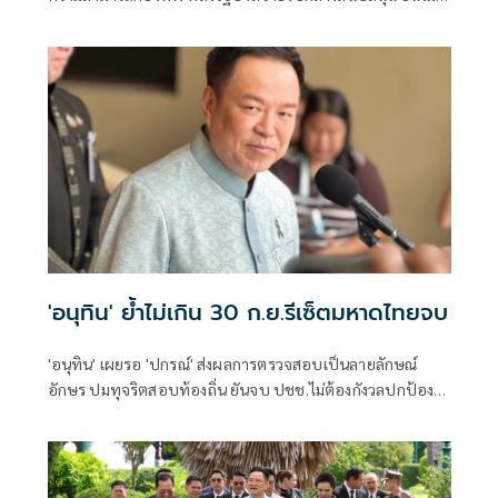
ได้แสดงเขี้ยวเล็บ ไม่มีขอบินดูชายแดน
'อนุทิน' ย้ำไม่เกิน 30 ก.ย.รีเซ็ตมหาดไทยจบ
'อนุทิน' เผยรอ 'ปกรณ์' ส่งผลการตรวจสอบเป็นลายลักษณ์
อักษร ปมทุจริตสอบท้องถิ่น ยันจบ ปชช.ไม่ต้องกังวลปกป้อง
ใคร พอใจ ขรก.ยึดแนวทางปิดชื่อถือพฤติกรรม บอกไม่มีใครวิ่ง
เต้นได้ ชี้รีเซ็ต มท.จบใน ก.ย.นี้