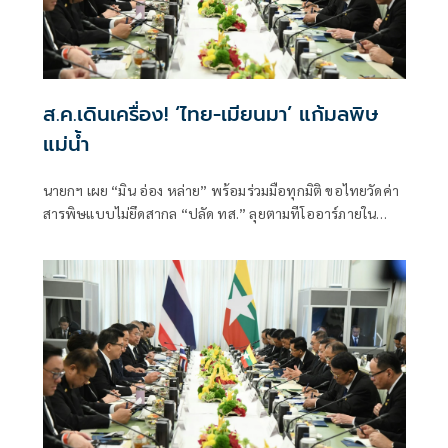
ส.ค.เดินเครื่อง! ‘ไทย-เมียนมา’ แก้มลพิษ
แม่นํ้า
นายกฯ เผย “มิน อ่อง หล่าย” พร้อมร่วมมือทุกมิติ ขอไทยวัดค่า
สารพิษแบบไม่ยึดสากล “ปลัด ทส.” ลุยตามทีโออาร์ภายใน
ส.ค.นี้ “เด็กส้ม” ซัดปูพรมแดงรับเป็นจุดต่ำที่สุดของยุทธศาสตร์
การทูตไทยบนเวทีโลก