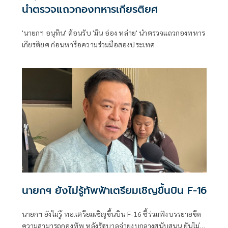
นำตรวจแถวกองทหารเกียรติยศ
'นายกฯ อนุทิน' ต้อนรับ 'มิน อ่อง หล่าย' นำตรวจแถวกองทหาร
เกียรติยศ ก่อนหารือความร่วมมือสองประเทศ
นายกฯ ยังไม่รู้ทัพฟ้าเตรียมเชิญขึ้นบิน F-16
นายกฯ ยังไม่รู้ ทอ.เตรียมเชิญขึ้นบิน F-16 ชี้ร่วมฟังบรรยายขีด
ความสามารถกองทัพ หลังรัฐบาลจ่ายงบกลางสนับสนุน ยันไม่