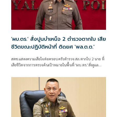
'ผบ.ตร.' สั่งปูนบำเหน็จ 2 ตำรวจตากใบ เสีย
ชีวิตขณะปฏิบัติหน้าที่ ติดยศ 'พล.ต.ต.'
สตช.แสดงความเสียใจต่อครอบครัวตำรวจ สภ.ตากใบ 2 นาย ที่
เสียชีวิตจากการตรวจค้นเป้าหมายในพื้นที่ ‘ผบ.ตร.’สั่งดูแล
สวัสดิการเต็มที่ และดูแลรักษาอย่างดีที่สุด 4 ตำรวจที่บาดเจ็บ
จากเหตุดังกล่าว