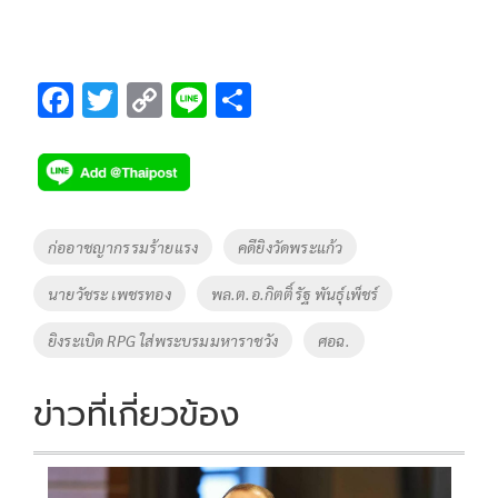
F
T
C
Li
S
ac
wi
o
n
h
e
tt
p
e
ar
b
er
y
e
o
Li
Tags
ก่ออาชญากรรมร้ายแรง
คดียิงวัดพระแก้ว
o
n
นายวัชระ เพชรทอง
พล.ต.อ.กิตติ์รัฐ พันธุ์เพ็ชร์
k
k
ยิงระเบิด RPG ใส่พระบรมมหาราชวัง
ศอฉ.
ข่าวที่เกี่ยวข้อง