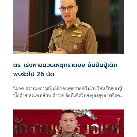
ตร. เร่งหาชนวนเหตุกราดยิง ยันปืนปู่เด็ก
พบรัวไป 26 นัด
'โฆษก ตร.' เผยอาวุธปืนใช้ก่อเหตุกราดยิงในโรงเรียนเป็นของปู่
'บิ๊กต่าย' ส่งแพทย์ รพ.ตำรวจ จัดทีมจิตวิทยาดูแลสุขภาพจิตครู
นักเรียน ผู้ปกครอง