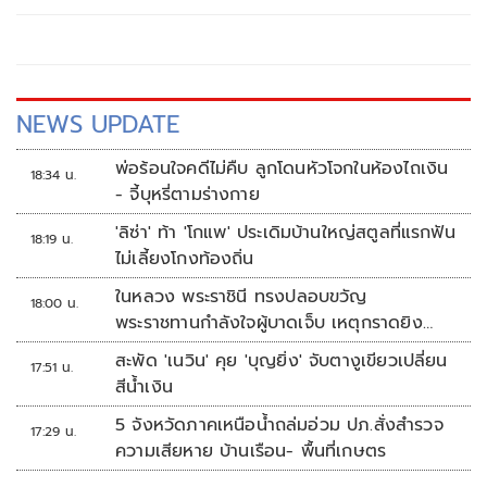
NEWS UPDATE
พ่อร้อนใจคดีไม่คืบ ลูกโดนหัวโจกในห้องไถเงิน
18:34 น.
- จี้บุหรี่ตามร่างกาย
'ลิซ่า' ท้า 'โกแพ' ประเดิมบ้านใหญ่สตูลที่แรกฟัน
18:19 น.
ไม่เลี้ยงโกงท้องถิ่น
ในหลวง พระราชินี ทรงปลอบขวัญ
18:00 น.
พระราชทานกำลังใจผู้บาดเจ็บ เหตุกราดยิง
รร.เทพศิรินทร์นนทบุรี
สะพัด 'เนวิน' คุย 'บุญยิ่ง' จับตางูเขียวเปลี่ยน
17:51 น.
สีน้ำเงิน
5 จังหวัดภาคเหนือน้ำถล่มอ่วม ปภ.สั่งสำรวจ
17:29 น.
ความเสียหาย บ้านเรือน- พื้นที่เกษตร