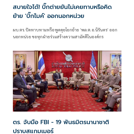
สบายใจได้! บิ๊กต่ายยันไม่เคยทาบหรือคิด
ย้าย 'บิ๊กไมค์' ออกนอกหน่วย
ผบ.ตร.ปัดทาบทามหรือพูดคุยโยกย้าย 'พล.ต.อ.นิรันดร' ออก
นอกหน่วย ขอทุกฝ่ายร่วมสร้างความสามัคคีในองค์กร
ตร. จับมือ FBI - 19 พันธมิตรนานาชาติ
ปราบสแกมเมอร์