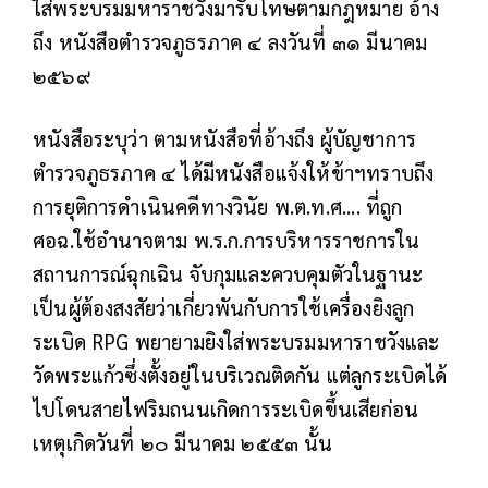
ใส่พระบรมมหาราชวังมารับโทษตามกฎหมาย อ้าง
ถึง หนังสือตำรวจภูธรภาค ๔ ลงวันที่ ๓๑ มีนาคม
๒๕๖๙
หนังสือระบุว่า ตามหนังสือที่อ้างถึง ผู้บัญชาการ
ตำรวจภูธรภาค ๔ ได้มีหนังสือแจ้งให้ข้าฯทราบถึง
การยุติการดำเนินคดีทางวินัย พ.ต.ท.ศ.... ที่ถูก
ศอฉ.ใช้อำนาจตาม พ.ร.ก.การบริหารราชการใน
สถานการณ์ฉุกเฉิน จับกุมและควบคุมตัวในฐานะ
เป็นผู้ต้องสงสัยว่าเกี่ยวพันกับการใช้เครื่องยิงลูก
ระเบิด RPG พยายามยิงใส่พระบรมมหาราชวังและ
วัดพระแก้วซึ่งตั้งอยู่ในบริเวณติดกัน แต่ลูกระเบิดได้
ไปโดนสายไฟริมถนนเกิดการระเบิดขึ้นเสียก่อน
เหตุเกิดวันที่ ๒๐ มีนาคม ๒๕๕๓ นั้น