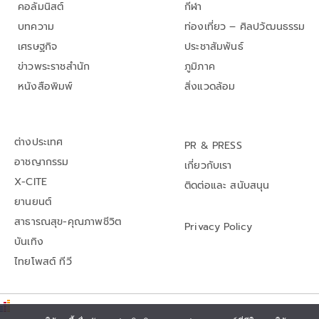
คอลัมนิสต์
กีฬา
บทความ
ท่องเที่ยว – ศิลปวัฒนธรรม
เศรษฐกิจ
ประชาสัมพันธ์
ข่าวพระราชสำนัก
ภูมิภาค
หนังสือพิมพ์
สิ่งแวดล้อม
ต่างประเทศ
PR & PRESS
อาชญากรรม
เกี่ยวกับเรา
X-CITE
ติดต่อและ สนับสนุน
ยานยนต์
สาธารณสุข-คุณภาพชีวิต
Privacy Policy
บันเทิง
ไทยโพสต์ ทีวี