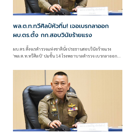
พล.ต.ท.ทวีศิลป์หัวทิ่ม! เจอเบรกลาออก
ผบ.ตร.ตั้ง กก.สอบวินัยร้ายแรง
ผบ.ตร.ตั้งจเรตำรวจแห่งชาตินั่งประธานสอบวินัยร้ายแรง
'พล.ต.ท.ทวีศิลป์' ปมชั้น 14 โรงพยาบาลตำรวจ เบรกลาออก
ก่อนเกษียณ ย้ำต้องรอผลสอบวินัยร้ายแรง