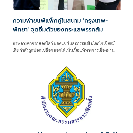
ความพ่ายแพ้แพ็กคู่ในสนาม 'กรุงเทพ-
พัทยา' จุดอิ่มตัวของกระแสพรรคส้ม
ภาพลวงตาจากยอดไลก์ ยอดแชร์ และกระแสในโลกโซเชียลมี
เดีย กำลังถูกปอกเปลือกออกให้เห็นเนื้อแท้ทางการเมืองผ่านผล
การเลือกตั้งผู้ว่าราชการกรุงเทพมหานครและนายกเมืองพัทยา
เมื่อวันที่ 28 มิถุนายนที่ผ่านมา