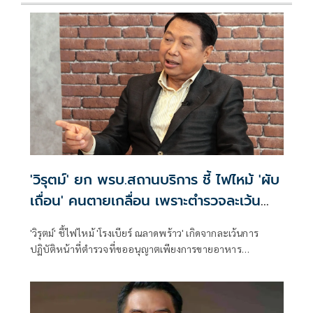
'วิรุตม์' ยก พรบ.สถานบริการ ชี้ ไฟไหม้ 'ผับ
เถื่อน' คนตายเกลื่อน เพราะตำรวจละเว้น
หน้าที่
'วิรุตม์' ชี้ไฟไหม้ 'โรงเบียร์ ณลาดพร้าว' เกิดจากละเว้นการ
ปฏิบัติหน้าที่ตำรวจที่ขออนุญาตเพียงการขายอาหาร
ยกพ.ร.บ.สถานบริการ ในเขตกรุงเทพฯ ผบช.น.เป็น 'พนักงาน
เจ้าหน้าที่' ทำหน้าที่ตรวจตรามิให้มีผู้ใดฝ่าฝืนเปิด 'สถานบริการ
เถื่อน' หากพบการทำผิดต้องจับกุมดำเนินคดี