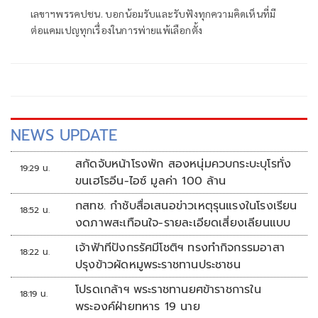
เลขาฯพรรคปชน. บอกน้อมรับและรับฟังทุกความคิดเห็นที่มี
ต่อแคมเปญทุกเรื่องในการพ่ายแพ้เลือกตั้ง
NEWS UPDATE
สกัดจับหน้าโรงพัก สองหนุ่มควบกระบะบุโรทั่ง
19:29 น.
ขนเฮโรอีน-ไอซ์ มูลค่า 100 ล้าน
กสทช. กำชับสื่อเสนอข่าวเหตุรุนแรงในโรงเรียน
18:52 น.
งดภาพสะเทือนใจ-รายละเอียดเสี่ยงเลียนแบบ
เจ้าฟ้าทีปังกรรัศมีโชติฯ ทรงทำกิจกรรมอาสา
18:22 น.
ปรุงข้าวผัดหมูพระราชทานประชาชน
โปรดเกล้าฯ พระราชทานยศข้าราชการใน
18:19 น.
พระองค์ฝ่ายทหาร 19 นาย