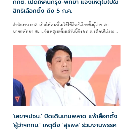
กกต. เปิดให้คนกรุง-พัทยา แจ้งเหตุไม่ไปใช้
สิทธิเลือกตั้ง ถึง 5 ก.ค.
สำนักงาน กกต. เปิดให้คนที่ไม่ได้ใช้สิทธิเลือกตั้งผู้ว่าฯ-สก.-
นายกพัทยา-สม. แจ้งเหตุผลตั้งแต่วันนี้ถึง 5 ก.ค. เตือนไม่แจง
โดนจำกัดสิทธิ 2 ปี
'เลขาฯปชน.' ปัดเดินเกมพลาด แพ้เลือกตั้ง
'ผู้ว่าฯกทม.' เหตุดึง 'สุรพล' ร่วมงานพรรค