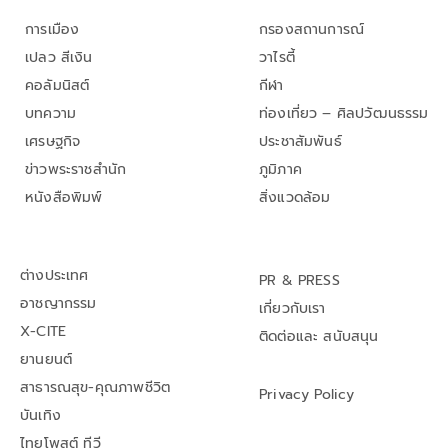
การเมือง
กรองสถานการณ์
เปลว สีเงิน
วาไรตี้
คอลัมนิสต์
กีฬา
บทความ
ท่องเที่ยว – ศิลปวัฒนธรรม
เศรษฐกิจ
ประชาสัมพันธ์
ข่าวพระราชสำนัก
ภูมิภาค
หนังสือพิมพ์
สิ่งแวดล้อม
ต่างประเทศ
PR & PRESS
อาชญากรรม
เกี่ยวกับเรา
X-CITE
ติดต่อและ สนับสนุน
ยานยนต์
สาธารณสุข-คุณภาพชีวิต
Privacy Policy
บันเทิง
ไทยโพสต์ ทีวี