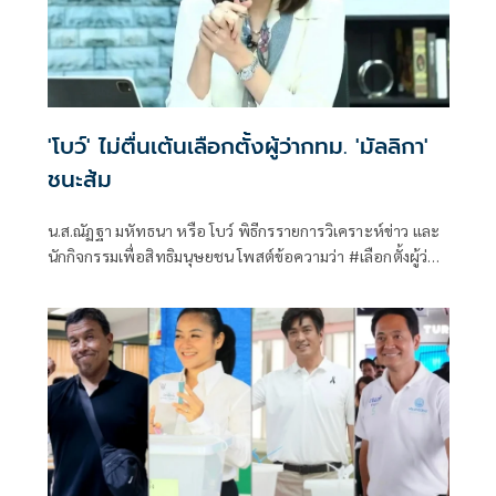
'โบว์' ไม่ตื่นเต้นเลือกตั้งผู้ว่ากทม. 'มัลลิกา'
ชนะส้ม
น.ส.ณัฏฐา มหัทธนา หรือ โบว์ พิธีกรรายการวิเคราะห์ข่าว และ
นักกิจกรรมเพื่อสิทธิมนุษยชน โพสต์ข้อความว่า #เลือกตั้งผู้ว่าก
ทม มัล