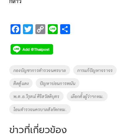
กล่าว
F
T
C
Li
S
ac
wi
o
n
h
e
tt
p
e
ar
b
er
y
e
o
Li
Tags
กองบัญชาการตำรวจนครบาล
การแก้ปัญหาจราจร
o
n
ติดตู้แดง
ปัญหาบ่อนการพนัน
k
k
พ.ต.อ.วิรุตม์ ศิริสวัสดิบุตร
เลือกตั้งผู้ว่าฯกทม.
โอนตำรวจนครบาลสังกัดกทม.
ข่าวที่เกี่ยวข้อง