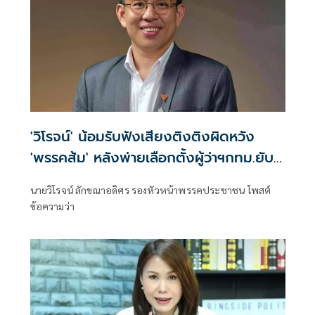
'วิโรจน์' น้อมรับฟังเสียงติงติงผิดหวัง
'พรรคส้ม' หลังพ่ายเลือกตั้งผู้ว่าฯกทม.ยับ
เยิน
นายวิโรจน์ ลักขณาอดิศร รองหัวหน้าพรรคประชาชน โพสต์
ข้อความว่า