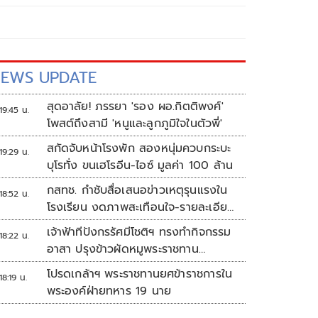
EWS UPDATE
สุดอาลัย! ภรรยา 'รอง ผอ.กิตติพงศ์'
19:45 น.
โพสต์ถึงสามี 'หนูและลูกภูมิใจในตัวพี่'
สกัดจับหน้าโรงพัก สองหนุ่มควบกระบะ
19:29 น.
บุโรทั่ง ขนเฮโรอีน-ไอซ์ มูลค่า 100 ล้าน
กสทช. กำชับสื่อเสนอข่าวเหตุรุนแรงใน
18:52 น.
โรงเรียน งดภาพสะเทือนใจ-รายละเอียด
เสี่ยงเลียนแบบ
เจ้าฟ้าทีปังกรรัศมีโชติฯ ทรงทำกิจกรรม
18:22 น.
อาสา ปรุงข้าวผัดหมูพระราชทาน
ประชาชน
โปรดเกล้าฯ พระราชทานยศข้าราชการใน
18:19 น.
พระองค์ฝ่ายทหาร 19 นาย