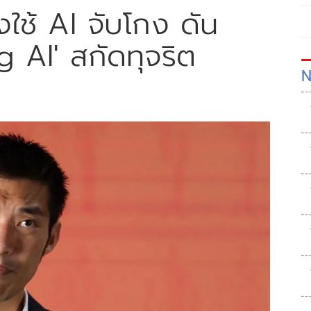
ใช้ AI จับโกง ดัน
 AI' สกัดทุจริต
N