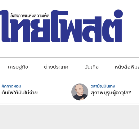
เศรษฐกิจ
ต่างประเทศ
บันเทิง
หนังสือพิม
ผักกาดหอม
วิสามัญบันเทิง
ดับไฟใต้มันไม่ง่าย
สุภาพบุรุษผู้อาวุโส?