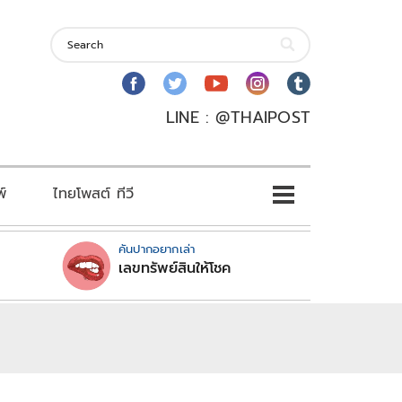
LINE : @THAIPOST
พ์
ไทยโพสต์ ทีวี
คันปากอยากเล่า
เลขทรัพย์สินให้โชค