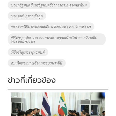
o
n
นายกรัฐมนตรีและรัฐมนตรีว่าการกระทรวงกลาโหม
k
k
นายอนุทิน ชาญวีรกูล
พระราชพิธีมหามงคลเฉลิมพระชนมพรรษา 90 พรรษา
พิธีทำบุญตักบาตรถวายพระราชกุศลเนื่องในโอกาสวันเฉลิม
พระชนมพรรษา
พิธีเจริญพระพุทธมนต์
สมเด็จพระนางเจ้าฯ พระบรมราชินี
ข่าวที่เกี่ยวข้อง