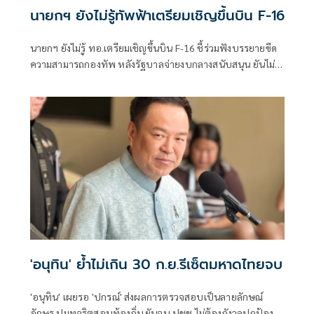
นายกฯ ยังไม่รู้ทัพฟ้าเตรียมเชิญขึ้นบิน F-16
นายกฯ ยังไม่รู้ ทอ.เตรียมเชิญขึ้นบิน F-16 ชี้ร่วมฟังบรรยายขีด
ความสามารถกองทัพ หลังรัฐบาลจ่ายงบกลางสนับสนุน ยันไม่
ได้แสดงเขี้ยวเล็บ ไม่มีขอบินดูชายแดน
'อนุทิน' ย้ำไม่เกิน 30 ก.ย.รีเซ็ตมหาดไทยจบ
'อนุทิน' เผยรอ 'ปกรณ์' ส่งผลการตรวจสอบเป็นลายลักษณ์
อักษร ปมทุจริตสอบท้องถิ่น ยันจบ ปชช.ไม่ต้องกังวลปกป้อง