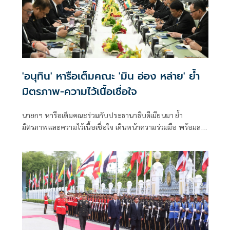
'อนุทิน' หารือเต็มคณะ 'มิน อ่อง หล่าย' ย้ำ
มิตรภาพ-ความไว้เนื้อเชื่อใจ
นายกฯ หารือเต็มคณะร่วมกับประธานาธิบดีเมียนมา ย้ำ
มิตรภาพและความไว้เนื้อเชื่อใจ เดินหน้าความร่วมมือ พร้อมลง
นาม MOU 3 ฉบับ เสริมสร้างความร่วมมือแรงงาน -จัดการ
คุณภาพน้ำ -เทคโนโลยีอวกาศ