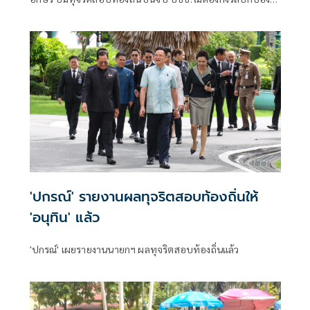
ใคร พอใจ ขรก.ยึดแนวทางปิดชื่อถือพฤติกรรม บอกไม่มีใครวิ่ง
เต้นได้ ชี้รีเซ็ต มท.จบใน ก.ย.นี้
'ปกรณ์' รายงานผลทุจริตสอบท้องถิ่นให้
'อนุทิน' แล้ว
'ปกรณ์' เผยรายงานนายกฯ ผลทุจริตสอบท้องถิ่นแล้ว