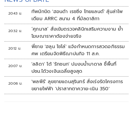
ทัพนักบิด 'ฮอนด้า เรซซิ่ง ไทยแลนด์' ลุ้นล่าโพ
20:43 น.
เดียม ARRC สนาม 4 ที่มัลดาลิกา
‘ศุภมาส’ สั่งเข้มตรวจคลินิกเสริมความงาม ย้ำ
20:32 น.
โฆษณาราคาต้องจ่ายจริง
พี่ชาย 'ฮลุน โซโล่' แจ้งกำหนดการสวดอภิธรรม
20:12 น.
ศพ เตรียมจัดพิธีฌาปนกิจ 11 ส.ค.
'ลลิดา' โต้ 'รักชนก' ปมงบน้ำบาดาล ชี้พื้นที่
20:07 น.
ปชน.ได้วงเงินเฉลี่ยสูงสุด
'พลพีร์' ลุยชายแดนสุรินทร์ สั่งเร่งรัดโครงการ
20:06 น.
ขยายไฟฟ้า 'ปราสาทตาควาย-เนิน 350'