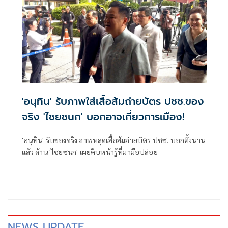
'อนุทิน' รับภาพใส่เสื้อส้มถ่ายบัตร ปชช.ของ
จริง 'ไชยชนก' บอกอาจเกี่ยวการเมือง!
'อนุทิน' รับของจริง ภาพหลุดเสื้อส้มถ่ายบัตร ปชช. บอกตั้งนาน
แล้ว ด้าน 'ไชยชนก' เผยคืบหน้ารู้ที่มามือปล่อย
NEWS UPDATE