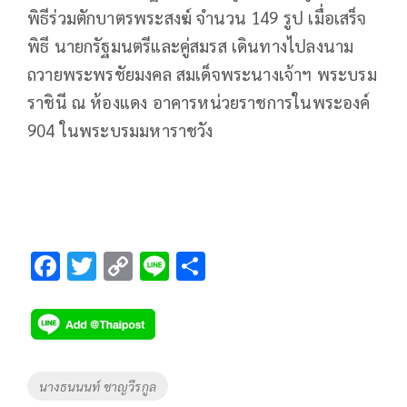
พิธีร่วมตักบาตรพระสงฆ์ จำนวน 149 รูป เมื่อเสร็จ
พิธี นายกรัฐมนตรีและคู่สมรส เดินทางไปลงนาม
ถวายพระพรชัยมงคล สมเด็จพระนางเจ้าฯ พระบรม
ราชินี ณ ห้องแดง อาคารหน่วยราชการในพระองค์
904 ในพระบรมมหาราชวัง
F
T
C
Li
S
ac
wi
o
n
h
e
tt
p
e
ar
b
er
y
e
o
Li
Tags
นางธนนนท์ ชาญวีรกูล