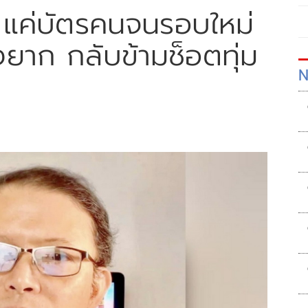
าล แค่บัตรคนจนรอบใหม่
งยาก กลับข้ามช็อตทุ่ม
N