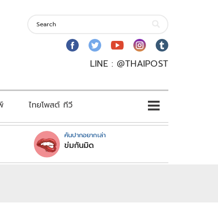
LINE : @THAIPOST
พ์
ไทยโพสต์ ทีวี
คันปากอยากเล่า
ข่มกันมิด