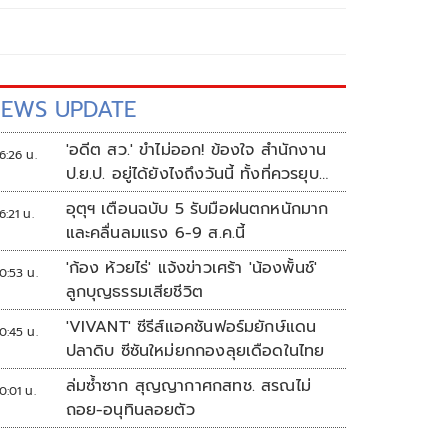
EWS UPDATE
'อดีต สว.' ขำไม่ออก! ข้องใจ สำนักงาน
6:26 น.
ป.ย.ป. อยู่ได้ยังไงถึงวันนี้ ทั้งที่ควรยุบ
ตั้งแต่ปี 66
อุตุฯ เตือนฉบับ 5 รับมือฝนตกหนักมาก
6:21 น.
และคลื่นลมแรง 6-9 ส.ค.นี้
'ก้อง ห้วยไร่' แจ้งข่าวเศร้า 'น้องพั้นช์'
0:53 น.
ลูกบุญธรรมเสียชีวิต
'VIVANT' ซีรีส์แอคชันฟอร์มยักษ์แดน
0:45 น.
ปลาดิบ ซีซันใหม่ยกกองลุยเดือดในไทย
ล่มซ้ำซาก สุญญากาศกสทช. สรณไม่
0:01 น.
ถอย-อนุทินลอยตัว