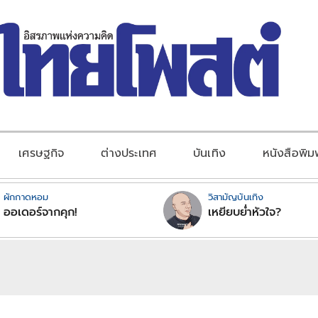
เศรษฐกิจ
ต่างประเทศ
บันเทิง
หนังสือพิม
ผักกาดหอม
วิสามัญบันเทิง
ออเดอร์จากคุก!
เหยียบย่ำหัวใจ?