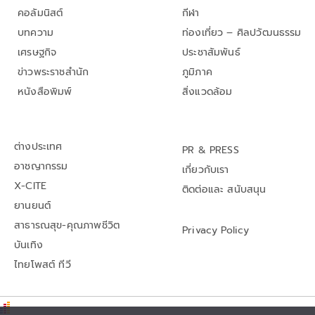
คอลัมนิสต์
กีฬา
บทความ
ท่องเที่ยว – ศิลปวัฒนธรรม
เศรษฐกิจ
ประชาสัมพันธ์
ข่าวพระราชสำนัก
ภูมิภาค
หนังสือพิมพ์
สิ่งแวดล้อม
ต่างประเทศ
PR & PRESS
อาชญากรรม
เกี่ยวกับเรา
X-CITE
ติดต่อและ สนับสนุน
ยานยนต์
สาธารณสุข-คุณภาพชีวิต
Privacy Policy
บันเทิง
ไทยโพสต์ ทีวี