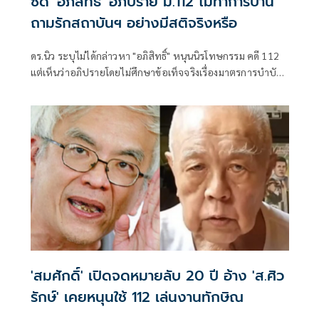
ซัด 'อภิสิทธิ์' อภิปราย ม.112 ไม่ทำการบ้าน
ถามรักสถาบันฯ อย่างมีสติจริงหรือ
ดร.นิว ระบุไม่ได้กล่าวหา "อภิสิทธิ์" หนุนนิรโทษกรรม คดี 112
แต่เห็นว่าอภิปรายโดยไม่ศึกษาข้อเท็จจริงเรื่องมาตรการบำบัด
ฟื้นฟูเยาวชน พร้อม
'สมศักดิ์' เปิดจดหมายลับ 20 ปี อ้าง 'ส.ศิว
รักษ์' เคยหนุนใช้ 112 เล่นงานทักษิณ