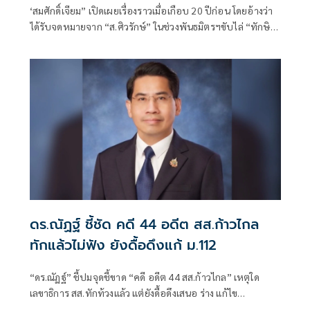
‘สมศักดิ์เจียม” เปิดเผยเรื่องราวเมื่อเกือบ 20 ปีก่อน โดยอ้างว่า
ได้รับจดหมายจาก “ส.ศิวรักษ์” ในช่วงพันธมิตรฯขับไล่ “ทักษิณ
ชินวัตร” ซึ่งระบุว่าต้องจัดการทักษิณก่อนแล้วค่อยว่ากันเรื่อง
อื่น พร้อมเผยเก็บเรื่องนี้ ไว้
ดร.ณัฏฐ์ ชี้ชัด คดี 44 อดีต สส.ก้าวไกล
ทักแล้วไม่ฟัง ยังดื้อดึงแก้ ม.112
“ดร.ณัฏฐ์” ชี้ปมจุดชี้ขาด “คดี อดีต 44 สส.ก้าวไกล” เหตุใด
เลขาธิการ สส.ทักท้วงแล้ว แต่ยังดื้อดึงเสนอ ร่าง แก้ไข
ปอ.มาตรา 112 อีก