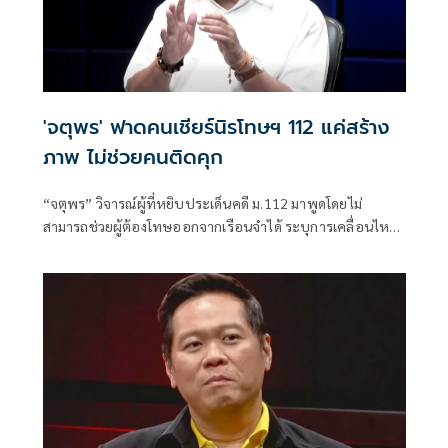
'จตุพร' ฟาดคนเชียร์นิรโทษฯ 112 แค่สร้าง
ภาพ ไม่ช่วยคนติดคุก
“จตุพร” วิจารณ์ผู้ที่หยิบประเด็นคดี ม.112 มาพูดโดยไม่
สามารถช่วยผู้ต้องโทษออกจากเรือนจำได้ ระบุการเคลื่อนไหว
ที่หวังเพียงคะแนนนิยมไม่แก้ปัญหา พร้อมชี้ช่องทางขอ
พระราชทานอภัยโทษเป็นทางเลือกที่มีโอกาสมากที่สุด