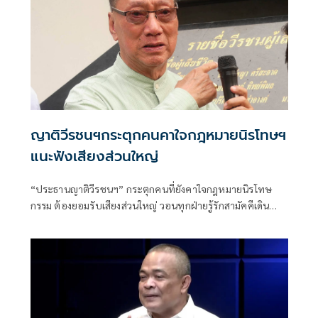
ญาติวีรชนฯกระตุกคนคาใจกฎหมายนิรโทษฯ
แนะฟังเสียงส่วนใหญ่
“ประธานญาติวีรชนฯ” กระตุกคนที่ยังคาใจกฎหมายนิรโทษ
กรรม ต้องยอมรับเสียงส่วนใหญ่ วอนทุกฝ่ายรู้รักสามัคคีเดิน
หน้าสร้างสังคมสันติสุขตามเจตนารมณ์ ย้ำหลักการ คดี ม.112
เป็น ”พระราชอำนาจ” ผู้ใดจะละเมิดมิได้เผยผู้มีอายุต่ำกว่า 18
ปีส่วนใหญ่เข้าสู่กระบวนการฟื้นฟูเกือบหมดแล้ว แนะคนที่โดน
คดีม.112 ให้ขอพระราชทานอภัยโทษเป็นรายบุคคลได้