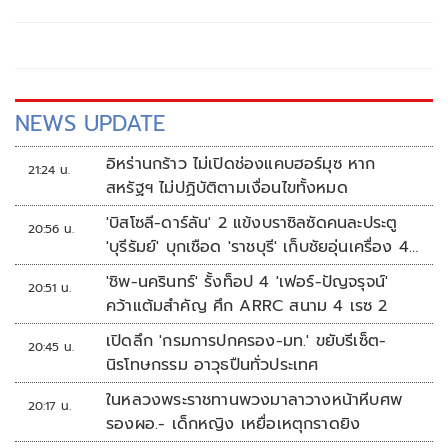
NEWS UPDATE
อิหร่านกร้าว ไม่เปิดช่องแคบฮอร์มุซ หาก
21:24 น.
สหรัฐฯ ไม่ปฏิบัติตามเงื่อนไขทั้งหมด
'บิสโซลี-ดาร์ลัน' 2 แข้งบราซิลซัดคนละประตู
20:56 น.
'บุรีรัมย์' บุกเชือด 'ราชบุรี' เก็บชัยอุ่นเครื่อง 4
นัดรวด
'ชิพ-นครินทร์' รั้งท็อป 4 'เฟอร์-ปัญจรุจน์'
20:51 น.
คว้าแต้มสำคัญ ศึก ARRC สนาม 4 เรซ 2
เปิดลึก 'กรมการปกครอง-มท.' ขยับรีเซ็ต-
20:45 น.
นิรโทษกรรม อาวุธปืนทั่วประเทศ
ในหลวงพระราชทานพวงมาลาวางหน้าหีบศพ
20:17 น.
รองผอ.- เด็กหญิง เหยื่อเหตุกราดยิง