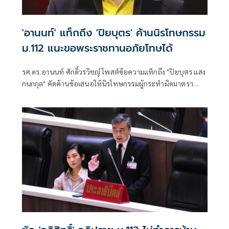
'อานนท์' แท็กถึง 'ปิยบุตร' ค้านนิรโทษกรรม
ม.112 แนะขอพระราชทานอภัยโทษได้
รศ.ดร.อานนท์ ศักดิ์วรวิชญ์ โพสต์ข้อความแท็กถึง "ปิยบุตร แสง
กนกกุล" คัดค้านข้อเสนอให้นิรโทษกรรมผู้กระทำผิดมาตรา
112 ที่เป็นเยาวชน ระ