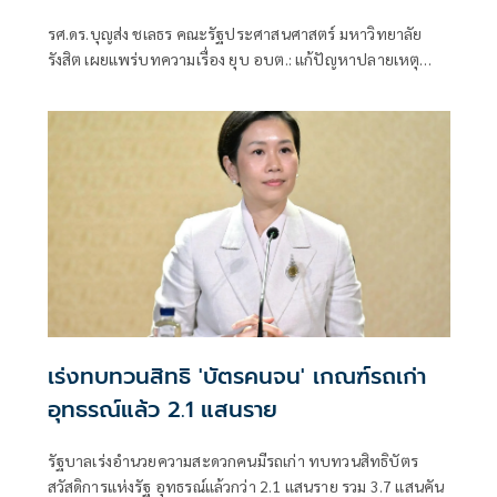
ไทย
รศ.ดร.บุญส่ง ชเลธร คณะรัฐประศาสนศาสตร์ มหาวิทยาลัย
รังสิต เผยแพร่บทความเรื่อง ยุบ อบต.: แก้ปัญหาปลายเหตุ
หรือหลีกหนีการปฏิรูปราชการไทย มีเนื้อหาดังนี้
เร่งทบทวนสิทธิ 'บัตรคนจน' เกณฑ์รถเก่า
อุทธรณ์แล้ว 2.1 แสนราย
รัฐบาลเร่งอำนวยความสะดวกคนมีรถเก่า ทบทวนสิทธิบัตร
สวัสดิการแห่งรัฐ อุทธรณ์แล้วกว่า 2.1 แสนราย รวม 3.7 แสนคัน