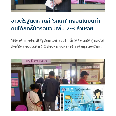
ข่าวดี!รัฐตัดเกณฑ์ 'รถเก่า' ทิ้งอัตโนมัติทำ
คนได้สิทธิ์บัตรคนจนเพิ่ม 2-3 ล้านราย
'สิริพงศ์' เผยข่าวดี! รัฐตัดเกณฑ์ 'รถเก่า' ทิ้งให้อัตโนมัติ ลุ้นคนได้
สิทธิ์บัตรคนจนเพิ่ม 2-3 ล้านคน ขนส่งฯ เร่งส่งข้อมูลให้คลังกลาง
เดือน ส.ค. นี้ หลังชาวบ้านแห่อุทธรณ์แล้วกว่า 2 แสนราย