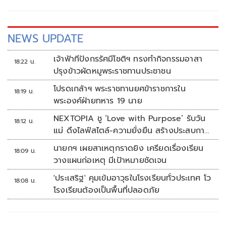
NEWS UPDATE
เจ้าฟ้าทีปังกรรัศมีโชติฯ ทรงทำกิจกรรมอาสา
18:22 น.
ปรุงข้าวผัดหมูพระราชทานประชาชน
โปรดเกล้าฯ พระราชทานยศข้าราชการใน
18:19 น.
พระองค์ฝ่ายทหาร 19 นาย
NEXTOPIA ชู ‘Love with Purpose’ รับวัน
18:12 น.
แม่ ดึงไลฟ์สไตล์-ความยั่งยืน สร้างประสบกา
รณ์ช้อปปิงมีความหมาย
นายกฯ เผยสาเหตุกราดยิง เครียดเรื่องเรียน
18:09 น.
วางแผนก่อเหตุ มีเป้าหมายชัดเจน
'ประเสริฐ' คุมเข้มอาวุธในโรงเรียนทั่วประเทศ โว
18:08 น.
โรงเรียนต้องเป็นพื้นที่ปลอดภัย