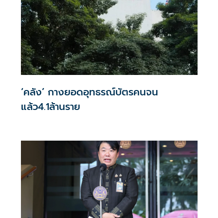
‘คลัง’ กางยอดอุทธรณ์บัตรคนจน
แล้ว4.1ล้านราย