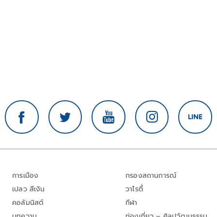
การเมือง
กรองสถานการณ์
เปลว สีเงิน
วาไรตี้
คอลัมนิสต์
กีฬา
บทความ
ท่องเที่ยว – ศิลปวัฒนธรรม