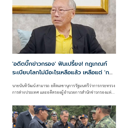
'อดีตบิ๊กข่าวกรอง' ฟันเปรี้ยง! กฎเกณท์
ระเบียบโลกไม่มีอะไรเหลือแล้ว เหลือแต่ 'กฎ
แห่งป่า'
นายนันทิวัฒน์ สามารถ อดีตเลขานุการรัฐมนตรีว่าการกระทรวง
การต่างประเทศ และอดีตรองผู้อำนวยการสำนักข่าวกรองแห่ง
ชาติ โพสต์ข้อความผ่านเฟซบุ๊กว่า