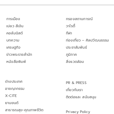
การเมือง
กรองสถานการณ์
เปลว สีเงิน
วาไรตี้
คอลัมนิสต์
กีฬา
บทความ
ท่องเที่ยว – ศิลปวัฒนธรรม
เศรษฐกิจ
ประชาสัมพันธ์
ข่าวพระราชสำนัก
ภูมิภาค
หนังสือพิมพ์
สิ่งแวดล้อม
ต่างประเทศ
PR & PRESS
อาชญากรรม
เกี่ยวกับเรา
X-CITE
ติดต่อและ สนับสนุน
ยานยนต์
สาธารณสุข-คุณภาพชีวิต
Privacy Policy