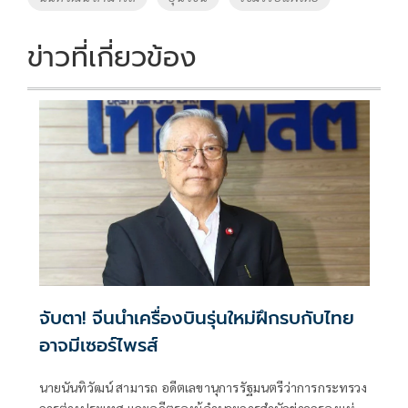
k
k
ข่าวที่เกี่ยวข้อง
จับตา! จีนนำเครื่องบินรุ่นใหม่ฝึกรบกับไทย
อาจมีเซอร์ไพรส์
นายนันทิวัฒน์ สามารถ อดีตเลขานุการรัฐมนตรีว่าการกระทรวง
การต่างประเทศ และอดีตรองผู้อำนวยการสำนักข่าวกรองแห่ง