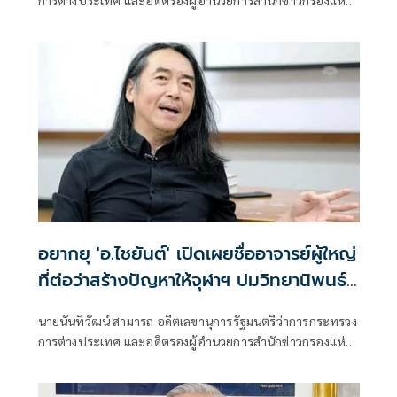
ชาติ โพสต์ข้อความผ่านเฟซบุ๊กในหัวข้อ "สัมพันธ์แนบแน่น"
อยากยุ 'อ.ไชยันต์' ​เปิดเผยชื่ออาจารย์ผู้ใหญ่​
ที่ต่อว่าสร้างปัญหาให้จุฬาฯ ปมวิทยานิพนธ์
ฉาวโฉ่
นายนันทิวัฒน์ สามารถ อดีตเลขานุการรัฐมนตรีว่าการกระทรวง
การต่างประเทศ และอดีตรองผู้อำนวยการสำนักข่าวกรองแห่ง
ชาติ นิสิตเก่าคณะรัฐศาสตร์ จุฬาลงกรณ์มหาวิทยาลัย สิงห์ดำ
รุ่น 22 โพสต์เฟซบุ๊ก ระบุว่า