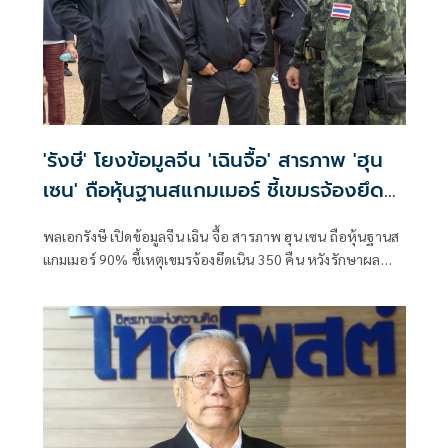
'รังษี' โยงข้อมูลจีน 'เฉินจื้อ' สารภาพ 'ฮุน
เซน' ถือหุ้นฐานสแกมเมอร์ ชี้เขมรจ้องยึด
เนิน 350 คืน
พลเอกรังษี เปิดข้อมูลจีน เฉิน จื้อ สารภาพ ฮุน เซน ถือหุ้นฐานส
แกมเมอร์ 90% ชี้เหตุเขมรจ้องยึดเนิน 350 คืน หวังรักษาผล
ประโยชน์–เพิ่มแต้มต่อก่อนเจรจา JBC