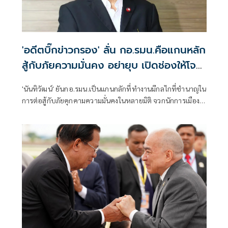
'อดีตบิ๊กข่าวกรอง' ลั่น กอ.รมน.คือแกนหลัก
สู้กับภัยความมั่นคง อย่ายุบ เปิดช่องให้โจร
ใต้ได้เปรียบ
'นันทิวัฒน์' ยันกอ.​รมน.เป็นแกนกลักที่ทำงานมีกลไกที่ชำนาญใน
การต่อสู้กับภัยคุกคามความมั่นคงในหลายมิติ จวกนักการเมือง
พยายามตัดมือตัดตีนกลไกรัฐที่คอยขัดผลประโยชน์ตนเอง​ ลั่น
อย่ายุบ​กอ.รมน.เด็ดขาด​ จะเปิดช่องให้โจรแบ่งแยกดิน
แดน3จว.ภาคใต้ได้เปรียบ