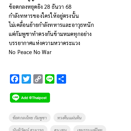
ข้อตกลงหยุดยิง 28 ธันวา 68
กำลังทหารของใครให้อยู่ตรงนั้น
ไม่เคลื่อนย้ายกำลังทหารและอาวุธหนัก
แต่กัมพูชาทำตรงกันข้ามหมดทุกอย่าง
บรรยากาศแห่งความหวาดระแวง
No Peace No War
F
T
C
Li
S
ac
wi
o
n
h
e
tt
p
e
ar
b
er
y
e
o
Li
Tags
ข้อตกลงไทย กัมพูชา
ทวงคืนแผ่นดิน
o
n
นันทิวัฒน์ สามารถ
ฮุน เซน
เขมรรบแพ้ไทย