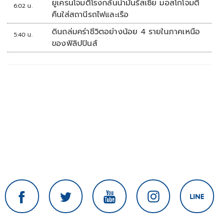
ยูเครนโจมตีโรงกลั่นน้ำมันรัสเซีย มอสโกโจมตี
6:02 น.
คืนใส่สถานีรถไฟและเรือ
ดินถล่มคร่าชีวิตอย่างน้อย 4 รายในภาคเหนือ
5:40 น.
ของฟิลิปปินส์