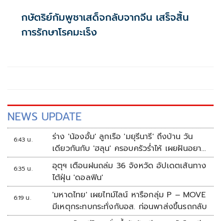
กษัตริย์กัมพูชาเสด็จกลับจากจีน เสร็จสิ้น
การรักษาโรคมะเร็ง
NEWS UPDATE
ร่าง 'น้องอั้ม' ลูกเรือ 'มยุรีนารี' ถึงบ้าน วัน
6:43 น.
เดียวกันกับ 'ฮลุน' ครอบครัวร่ำไห้ เผยฝันอยาก
เป็นทหารเรือ
อุตุฯ เตือนฝนถล่ม 36 จังหวัด อัปเดตเส้นทาง
6:35 น.
ไต้ฝุ่น 'ดอลฟิน'
'มหาดไทย' เผยไทม์ไลน์ หารือกลุ่ม P – MOVE
6:19 น.
มีเหตุกระทบกระทั่งกับอส. ก่อนพาส่งขึ้นรถกลับ