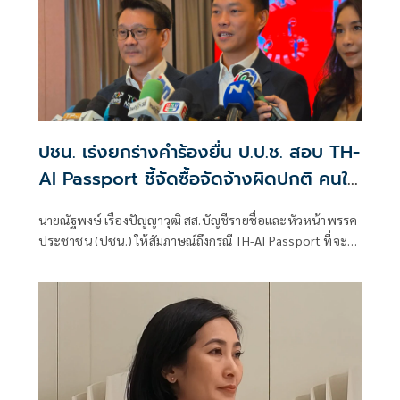
ปชน. เร่งยกร่างคำร้องยื่น ป.ป.ช. สอบ TH-
AI Passport ชี้จัดซื้อจัดจ้างผิดปกติ คนใน
รัฐบาลมีผลประโยชน์ทับซ้อน
นายณัฐพงษ์ เรืองปัญญาวุฒิ สส.บัญชีรายชื่อและหัวหน้าพรรค
ประชาชน (ปชน.) ให้สัมภาษณ์ถึงกรณี TH-AI Passport ที่จะมี
การยื่นคณะกรรมการป้องกันและปราบปรามการทุจริตแห่ง
ชาติ (ป.ป.ช.) ว่า ตามหลักกฎหมาย ป.ป.ช.สามารถทำงานเชิง
ลึกตรวจสอบได้ โดยไม่ต้องมีใครไปร้อง ส่วนคำร้องของพรรค
ประชาชนอยู่ระหว่างการยกร่างคำร้อง