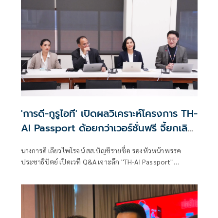
สอบขั้นสูงสุด
'การดี-กูรูไอที' เปิดผลวิเคราะห์โครงการ TH-
AI Passport ด้อยกว่าเวอร์ชั่นฟรี จี้ยกเลิก
หวั่นสูญ 1,600 ล้าน
นางการดี เลียวไพโรจน์ สส.บัญชีรายชื่อ รองหัวหน้าพรรค
ประชาธิปัตย์ เปิดเวที Q&A เจาะลึก ''TH-AI Passport''
วิเคราะห์คุณสมบัติ และการทำงาน พร้อมแลกเปลี่ยนมุมมองกับ
ผู้เชี่ยวชาญ พร้อมวิเคราะห์คุณสมบัติและการทำงาน AI ใน
โครงการ TH AI-Passport