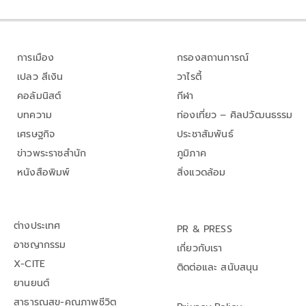
การเมือง
กรองสถานการณ์
เปลว สีเงิน
วาไรตี้
คอลัมนิสต์
กีฬา
บทความ
ท่องเที่ยว – ศิลปวัฒนธรรม
เศรษฐกิจ
ประชาสัมพันธ์
ข่าวพระราชสำนัก
ภูมิภาค
หนังสือพิมพ์
สิ่งแวดล้อม
ต่างประเทศ
PR & PRESS
อาชญากรรม
เกี่ยวกับเรา
X-CITE
ติดต่อและ สนับสนุน
ยานยนต์
สาธารณสุข-คุณภาพชีวิต