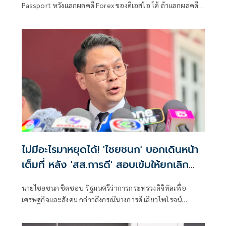
Passport หวังแลกผลคดี Forex ของดีเอสไอ โต้ ถ้าแลกผลคดี
ได้คงไม่มายืนอยู่ตรงนี้ รับลดบทบาทตรวจสอบ เหตุติดภารกิจ
งานประชุมคณะอนุฯหลายชุด เผยยังมีเพื่อน สส.รายอื่นของ
พรรคประชาชน รับผิดชอบโดยตรงอยู่แล้ว
ไม่มีอะไรมาหยุดได้! 'ไชยชนก' บอกเดินหน้า
เต็มที่ หลัง 'สส.การดี' สอบเข้มให้ยกเลิก
โครงการ TH-AI Passport
นายไชยชนก ชิดชอบ รัฐมนตรีว่าการกระทรวงดิจิทัลเพื่อ
เศรษฐกิจและสังคม กล่าวถึงกรณีนางการดี เลียวไพโรจน์
สส.บัญชีรายชื่อ พรรคประชาธิปัตย์ เรียกร้องให้ยุติโครงการ
TH-AI Passport หากไม่ดำเนินการ จะใช้กลไกรัฐสภา ตรวจ