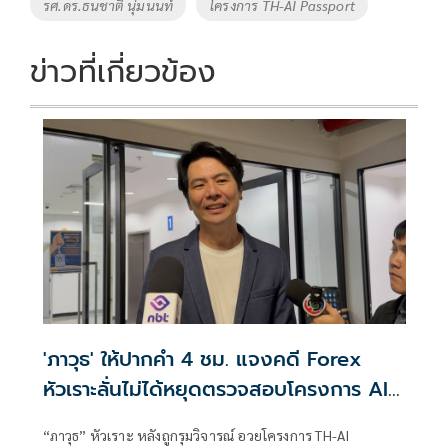
รศ.ดร.ธนชาติ นุ่มนนท์
โครงการ TH-AI Passport
ข่าวที่เกี่ยวข้อง
'ภาวุธ' ให้ปากคำ 4 ชม. แจงคดี Forex
หัวเราะลั่นไม่ได้หยุดตรวจสอบโครงการ AI
แลกจบคดี
“ภาวุธ” หัวเราะ หลังถูกรุมวิจารณ์ อวยโครงการ TH-AI