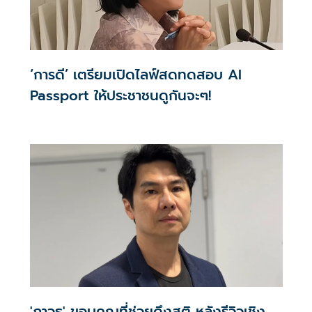
‘การดี’ เตรียมเปิดไลฟ์สดทดสอบ AI
Passport ให้ประชาชนดูกันจะๆ!
'ภาวุธ' ขอบคุณที่ช่วยดึงสติ หลังรีวิวเชิง