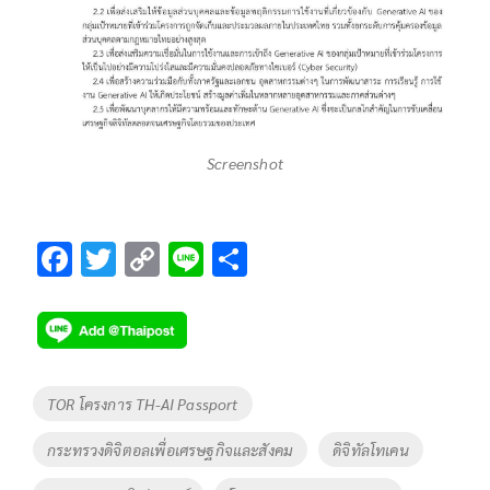
Screenshot
F
T
C
Li
S
ac
wi
o
n
h
e
tt
p
e
ar
b
er
y
e
o
Li
Tags
TOR โครงการ TH-AI Passport
o
n
กระทรวงดิจิตอลเพื่อเศรษฐกิจและสังคม
ดิจิทัลโทเคน
k
k