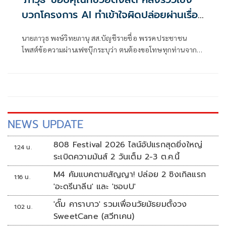
บวกโครงการ AI ทำเข้าใจผิดปล่อยผ่านเรื่อง
ตรวจสอบ
นายภาวุธ พงษ์วิทยภานุ สส.บัญชีรายชื่อ พรรคประชาชน
โพสต์ข้อความผ่านเฟซบุ๊กระบุว่า ตนต้องขอโทษทุกท่านจากใจ
จริงสำหรับโพสต์ก่อนหน้านี้ การที่ผมมุ่งเน้นวิจารณ์เพียงแค่
ระบบบริการของ AI Pass มากเกินไป ทำให้เกิดความเข้าใจผิด
ว่าตนจะปล่อยผ่านเรื่องการตรวจสอบ
NEWS UPDATE
808 Festival 2026 ไลน์อัปแรกสุดยิ่งใหญ่
1:24 น.
ระเบิดความมันส์ 2 วันเต็ม 2-3 ต.ค.นี้
M4 คัมแบคตามสัญญา! ปล่อย 2 ซิงเกิลแรก
1:16 น.
'อะดรีนาลีน' และ 'ชอบU'
'ดั๊ม คาราบาว' รวมเพื่อนวัยมัธยมตั้งวง
1:02 น.
SweetCane (สวีทเคน)