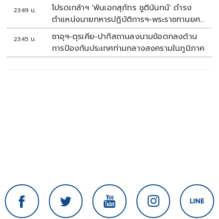
โปรดเกล้าฯ 'พันเอกสุภัทร ชูตินันทน์' ดำรง
23:49 น.
ตำแหน่งนายทหารปฏิบัติการฯ-พระราชทานยศ
'พลตรี'
ซาอุฯ-ตุรเคีย-ปากีสถานลงนามข้อตกลงด้าน
23:45 น.
การป้องกันประเทศท่ามกลางสงครามในภูมิภาค