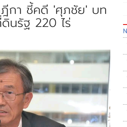
ีกา ชี้คดี 'ศุภชัย' บท
่ดินรัฐ 220 ไร่
N