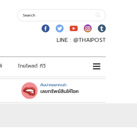
LINE : @THAIPOST
พ์
ไทยโพสต์ ทีวี
คันปากอยากเล่า
เลขทรัพย์สินให้โชค