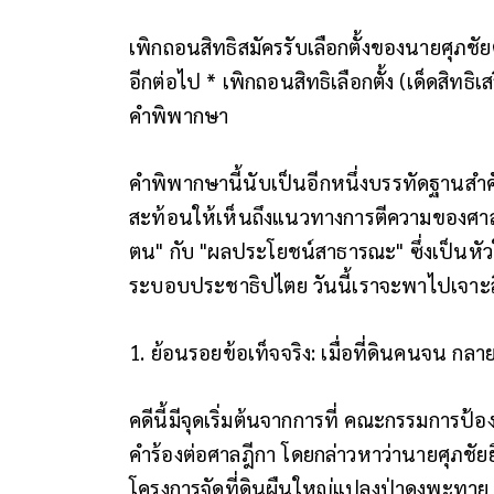
เพิกถอนสิทธิสมัครรับเลือกตั้งของนายศุภช
อีกต่อไป * เพิกถอนสิทธิเลือกตั้ง (เด็ดสิทธิเ
คำพิพากษา
คำพิพากษานี้นับเป็นอีกหนึ่งบรรทัดฐาน
สะท้อนให้เห็นถึงแนวทางการตีความของศาลเ
ตน" กับ "ผลประโยชน์สาธารณะ" ซึ่งเป็นห
ระบอบประชาธิปไตย วันนี้เราจะพาไปเจาะลึ
1. ย้อนรอยข้อเท็จจริง: เมื่อที่ดินคนจน กลาย
คดีนี้มีจุดเริ่มต้นจากการที่ คณะกรรมการป้
คำร้องต่อศาลฎีกา โดยกล่าวหาว่านายศุภชั
โครงการจัดที่ดินผืนใหญ่แปลงป่าดงพะทาย รวม