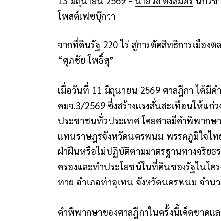
13 มิถุนายน 2569 -
นายวัส ติงสมิตร
นักวิช
โพสต์เฟซบุ๊กว่า
จากที่ดินรัฐ 220 ไร่ สู่การตัดสิทธิการเมื
“ศุภชัย โพธิ์สุ”
เมื่อวันที่ 11 มิถุนายน 2569 ศาลฎีกา ได้ม
คมจ.3/2569 ซึ่งสร้างแรงสั่นสะเทือนให้แก
ประชาชนทั่วประเทศ โดยศาลมีคำพิพากษาว่า น
แทนราษฎรจังหวัดนครพนม พรรคภูมิใจไท
ฝ่าฝืนหรือไม่ปฏิบัติตามมาตรฐานทางจริย
ครองและทำประโยชน์ในที่ดินของรัฐในโคร
ทาย อำเภอท่าอุเทน จังหวัดนครพนม จำนวน
คำพิพากษาของศาลฎีกาในครั้งนี้เด็ดขาดและ