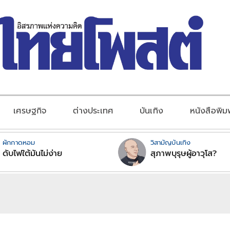
เศรษฐกิจ
ต่างประเทศ
บันเทิง
หนังสือพิม
ผักกาดหอม
วิสามัญบันเทิง
ดับไฟใต้มันไม่ง่าย
สุภาพบุรุษผู้อาวุโส?