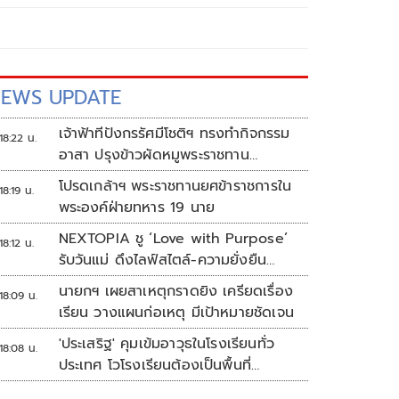
EWS UPDATE
เจ้าฟ้าทีปังกรรัศมีโชติฯ ทรงทำกิจกรรม
18:22 น.
อาสา ปรุงข้าวผัดหมูพระราชทาน
ประชาชน
โปรดเกล้าฯ พระราชทานยศข้าราชการใน
18:19 น.
พระองค์ฝ่ายทหาร 19 นาย
NEXTOPIA ชู ‘Love with Purpose’
18:12 น.
รับวันแม่ ดึงไลฟ์สไตล์-ความยั่งยืน
สร้างประสบการณ์ช้อปปิงมีความหมาย
นายกฯ เผยสาเหตุกราดยิง เครียดเรื่อง
18:09 น.
เรียน วางแผนก่อเหตุ มีเป้าหมายชัดเจน
'ประเสริฐ' คุมเข้มอาวุธในโรงเรียนทั่ว
18:08 น.
ประเทศ โวโรงเรียนต้องเป็นพื้นที่
ปลอดภัย