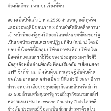
ต้องมีคดีความจากปมเรื่องที่ดิน
อย่างเมื่อปีที่แล้ว 1 พ.ค.2568 ศาลอาญาคดีทุจริต
และประพฤติมิชอบภาค 3 อ่านคำตัดสินคดีกล่าวหา
เจ้าหน้าที่ของรัฐทุจริตออกโฉนดในเขตที่ดินของรัฐ
เป็นเขตป่าสงวนและเขตปฏิรูปที่ดิน (ส.ป.ก.) โดยมิ
ชอบ ซึ่งในคดีนี้มีกลุ่มบริษัทเอกชน คือ บริษัท ไทย
น็อคซ์ สเตนเลสฯ ที่มีชื่อของ
ประยุทธ มหากิจศิริ
นักธุรกิจหมื่นล้านชื่อดัง ที่คนเรียกกัน “เสี่ยเนสกา
แฟ
” ซึ่งที่ผ่านมาติดอันดับมหาเศรษฐีอันดับต้นๆ
ของไทยมาตลอด อย่างเมื่อ 2 ปีที่แล้ว ปี 2567 มีการ
สำรวจพบว่า เสี่ยประยุทธมีธุรกิจและสินทรัพย์กว่า
42,500 ล้านเหรียญสหรัฐ รวมถึงธุรกิจสนามกอล์ฟ
หลายแห่ง เช่น Lakewood Country Club โดยคดี
ข้างต้น ประยุทธมีชื่อตกเป็นผู้ถูกกล่าวหาด้วย ใน