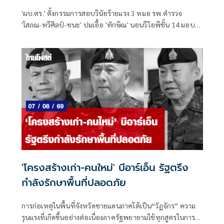
'ผบ.ตร.' ตั้งกรรมการสอบวินัยร้ายแรง 3 หมอ รพ.ตำรวจ
'โสภณ-ทวีศิลป์-ชนะ' ปมเอื้อ 'ทักษิณ' นอนวีไอพีชั้น 14 มอบ
หมาย 'พล.ต.อ.อิทธิพล' นั่งประธาน เร่งสรุปโดยเร็ว
'โครงสร้างเก่า-คนใหม่' บีอาร์เอ็น รัฐตรึง
กำลังรักษาพื้นที่ปลอดภัย
การก่อเหตุในพื้นที่จังหวัดชายแดนภาคใต้เป็น“วัฏจักร” ความ
รุนแรงที่เกิดขึ้นอย่างต่อเนื่องภาครัฐพยายามใช้ทุกสูตรในการ