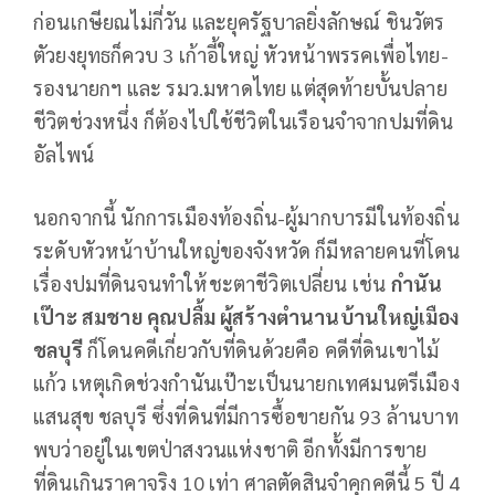
ก่อนเกษียณไม่กี่วัน และยุครัฐบาลยิ่งลักษณ์ ชินวัตร
ตัวยงยุทธก็ควบ 3 เก้าอี้ใหญ่ หัวหน้าพรรคเพื่อไทย-
รองนายกฯ และ รมว.มหาดไทย แต่สุดท้ายบั้นปลาย
ชีวิตช่วงหนึ่ง ก็ต้องไปใช้ชีวิตในเรือนจำจากปมที่ดิน
อัลไพน์
นอกจากนี้ นักการเมืองท้องถิ่น-ผู้มากบารมีในท้องถิ่น
ระดับหัวหน้าบ้านใหญ่ของจังหวัด ก็มีหลายคนที่โดน
เรื่องปมที่ดินจนทำให้ชะตาชีวิตเปลี่ยน เช่น
กำนัน
เป๊าะ สมชาย คุณปลื้ม ผู้สร้างตำนานบ้านใหญ่เมือง
ชลบุรี
ก็โดนคดีเกี่ยวกับที่ดินด้วยคือ คดีที่ดินเขาไม้
แก้ว เหตุเกิดช่วงกำนันเป๊าะเป็นนายกเทศมนตรีเมือง
แสนสุข ชลบุรี ซึ่งที่ดินที่มีการซื้อขายกัน 93 ล้านบาท
พบว่าอยู่ในเขตป่าสงวนแห่งชาติ อีกทั้งมีการขาย
ที่ดินเกินราคาจริง 10 เท่า ศาลตัดสินจำคุกคดีนี้ 5 ปี 4