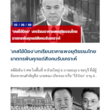
'เคสไอ้ป๋อง'บทเรียนราคาแพงยุติธรรมไทย
ฆาตกรพ้นคุกแต่สังคมรับเคราะห์
คดีฝังดิน 5 ศพ ในพื้นที่ ต.ห้วยใหญ่ อ.บางละมุง จ.ชลบุรี ที่มีผู้
ต้องหาคนสำคัญคือ นายฑณา เกิดทอง หรือ "ไอ้ป๋อง" อายุ 43
ปี