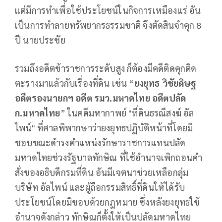
แต่มีการทำเพื่อใช้ประโยชน์ในกิจการเหมืองแร่ อัน
เป็นการทำลายทรัพยากรธรรมชาติ จึงตัดสินจำคุก 8
ปี นายประชัย
รวมถึงอดีตข้าราชการระดับสูง ก็ต้องมีคดีติดคุกติด
ตะรางมาแล้วกับเรื่องที่ดิน เช่น “
ยงยุทธ วิชัยดิษฐ
อดีตรองนายกฯ อดีต รมว.มหาดไทย อดีตปลัด
ก.มหาดไทย
” ในคดีมหากาพย์ "ที่ดินธรณีสงฆ์ อัล
ไพน์" ที่ศาลพิพากษาว่ายงยุทธปฏิบัติหน้าที่โดยมิ
ชอบขณะดำรงตำแหน่งรักษาราชการแทนปลัด
มหาดไทยช่วงรัฐบาลทักษิณ ที่ใช้อำนาจเพิกถอนคำ
สั่งของอธิบดีกรมที่ดิน อันมีเจตนาช่วยเหลือกลุ่ม
บริษัท อัลไพน์ และผู้ถือกรรมสิทธิ์ที่ดินให้ได้รับ
ประโยชน์โดยมิชอบด้วยกฎหมาย ซึ่งหลังยงยุทธใช้
อำนาจดังกล่าว ทักษิณก็ตั้งให้เป็นปลัดมหาดไทย