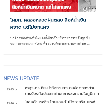
โผมท.-คลองหลอดฝุ่นตลบ สิงห์น้ำเงิน
ผงาด แต่ไม่ยกแผง
ปกติการจัดทัพ-ทำโผแต่งตั้งโยกย้ายข้าราชการระดับสูง ซี 10
ของกระทรวงมหาดไทย ทั้ง รองปลัดกระทรวงมหาดไทย-
อธิบดี-ผู้ว่าราชการจังหวัด-ผู้ตรวจราชการกระทรวงมหาดไทย
ก็ได้รับความสนใจจากแวดวงการเมืองพอสมควร ไม่แพ้โผ
ทหาร-โผตำรวจ ยิ่งในช่วงการเมืองพีกๆ เช่น จะมีการเลือกตั้ง
ใหญ่ หรือการเมืองแรงๆ มีโอกาสที่จะมีการเปลี่ยนแปลงขั้ว
อำนาจการเมือง โผมหาดไทยก็จะอยู่ในความสนใจของแวดวง
การเมืองตามไปด้วย
NEWS UPDATE
ซาอุฯ-ตุรเคีย-ปากีสถานลงนามข้อตกลงด้าน
23:45 น.
การป้องกันประเทศท่ามกลางสงครามในภูมิภาค
'ฮอนด้า เรซซิ่ง ไทยแลนด์' เปิดฉากร้อนแรง!
22:46 น.