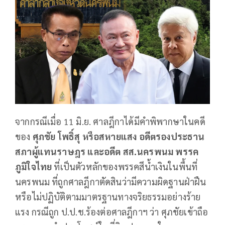
จากกรณีเมื่อ 11 มิ.ย. ศาลฎีกาได้มีคำพิพากษาในคดี
ของ
ศุภชัย โพธิ์สุ หรือสหายแสง อดีตรองประธาน
สภาผู้แทนราษฎร และอดีต สส.นครพนม พรรค
ภูมิใจไทย
ที่เป็นตัวหลักของพรรคสีน้ำเงินในพื้นที่
นครพนม ที่ถูกศาลฎีกาตัดสินว่ามีความผิดฐานฝ่าฝืน
หรือไม่ปฏิบัติตามมาตรฐานทางจริยธรรมอย่างร้าย
แรง กรณีถูก ป.ป.ช.ร้องต่อศาลฎีกาฯ ว่า ศุภชัยเข้าถือ