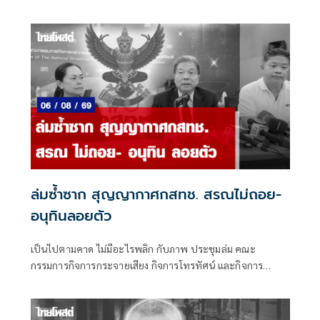
แก้ไขปัญหา แต่ก็ยังไม่มีแนวโน้มที่ความรุนแรงจะยุติลงได้อย่าง
สมบูรณ์
ล่มซ้ำซาก สุญญากาศกสทช. สรณไม่ถอย-
อนุทินลอยตัว
เป็นไปตามคาด ไม่มีอะไรพลิก กับภาพ ประชุมล่ม คณะ
กรรมการกิจการกระจายเสียง กิจการโทรทัศน์ และกิจการ
โทรคมนาคมแห่งชาติ (กสทช.) เมื่อวันพุธที่ 5 ส.ค.ที่ผ่านมา