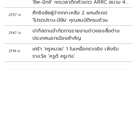
'ชิพ-มิกซ์' กดเวลาติดหัวแถว ARRC สนาม 4
ที่มัลดาลิกา
ศึกชิงชัยผู้ว่ากกท.เหลือ 2 แคนดิเดต
21:57 น.
'โปรดปราน-มีชัย' คุณสมบัติครบถ้วน
ปากีสถานจำกัดการรายงานข่าวของสื่อต่าง
21:47 น.
ประเทศนอกเมืองสำคัญ
เศร้า ‘ครูหมวย’ 1 ในเหยื่อกราดยิง เพิ่งรับ
21:14 น.
รางวัล ‘ครูดี ครูเก่ง’