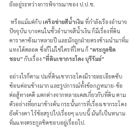
ยังอยู่ระหว่างการพิจารณาของ ป.ป.ช.
หรือแม้แต่กับ
เครือข่ายสีน้ำเงิน
ที่กำลังเรืองอำนาจ
ปัจจุบัน บางคนในขั้วอำนาจสีน้ำเงิน ก็มีเรื่องที่ดิน
คาราคาซังมาหลายปี และมักถูกฝ่ายตรงข้ามนำมาทิ่ม
แทงได้ตลอด ซึ่งก็ไม่ใช่ใครที่ไหน ก็
"ตระกูลชิด
ชอบ"
กับเรื่อง
"ที่ดินเขากระโดง บุรีรัมย์"
อย่างไรก็ตาม ปมที่ดินเขากระโดงมีรายละเอียดซับ
ซ้อนค่อนข้างมาก และรูปการณ์ทั้งข้อกฎหมาย-ข้อ
ต่อสู้ทางคดี แตกต่างจากหลายเคสเกี่ยวกับที่ดิน ตาม
ตัวอย่างที่ยกมาข้างต้น กระนั้นการที่เรื่องเขากระโดง
ยังค้างคา ไร้ข้อสรุปไปเรื่อยๆ แบบนี้ มันก็เป็นหนาม
ทิ่มแทงตระกูลชิดชอบอยู่เรื่อยไป.