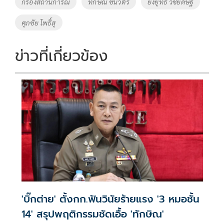
Tags
กรองสถานการณ์
ทักษิณ ชินวัตร
ยงยุทธ วิชัยดิษฐ
o
n
ศุภชัย โพธิ์สุ
k
k
ข่าวที่เกี่ยวข้อง
'บิ๊กต่าย' ตั้งกก.ฟันวินัยร้ายแรง '3 หมอชั้น
14' สรุปพฤติกรรมชัดเอื้อ 'ทักษิณ'