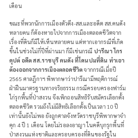
เดือน
ขณะที่พวกนักการเมืองตัวตึง-สส.และอดีต สส.คนดัง
หลายคน ก็ต้องหายไปจากการเมืองตลอดชีวิตจาก
เรื่องที่ดินก็มีให้เห็นหลายคน แต่หากเอากรณีที่เกิด
ขึ้นในช่วงไม่กี่ปีที่ผ่านมา ก็มีเช่นกรณี
ปารีณา ไกร
คุปต์ อดีต สส.ราชบุรี คนดัง ที่โดนปมที่ดิน ทำเอา
ต้องออกจากการเมืองตลอดชีวิต
จากกรณีเมื่อปี
2565 ศาลฎีกาฯ พิพากษาว่าปารีณามีพฤติการณ์
ฝ่าฝืนมาตรฐานทางจริยธรรม กรณีครอบครองฟาร์ม
ไก่รุกพื้นที่ป่าสงวน จึงเพิกถอนสิทธิรับสมัครเลือกตั้ง
ตลอดชีวิต รวมถึงไม่มีสิทธิเลือกตั้งเป็นเวลา 10 ปี
เท่านั้นยังไม่พอ ยังถูกศาลจังหวัดราชบุรีพิพากษาจำ
คุก 4 ปี 1 เดือน โดยไม่รอลงอาญา ในคดีบุกรุกพื้นที่
ป่าสงวนแห่งชาติและครอบครองที่ดินของรัฐใน