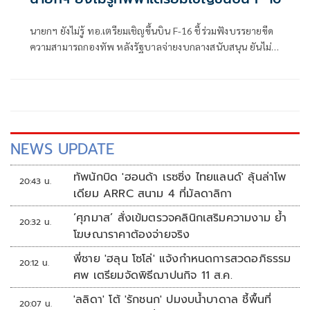
นายกฯ ยังไม่รู้ ทอ.เตรียมเชิญขึ้นบิน F-16 ชี้ร่วมฟังบรรยายขีด
ความสามารถกองทัพ หลังรัฐบาลจ่ายงบกลางสนับสนุน ยันไม่
ได้แสดงเขี้ยวเล็บ ไม่มีขอบินดูชายแดน
NEWS UPDATE
ทัพนักบิด 'ฮอนด้า เรซซิ่ง ไทยแลนด์' ลุ้นล่าโพ
20:43 น.
เดียม ARRC สนาม 4 ที่มัลดาลิกา
‘ศุภมาส’ สั่งเข้มตรวจคลินิกเสริมความงาม ย้ำ
20:32 น.
โฆษณาราคาต้องจ่ายจริง
พี่ชาย 'ฮลุน โซโล่' แจ้งกำหนดการสวดอภิธรรม
20:12 น.
ศพ เตรียมจัดพิธีฌาปนกิจ 11 ส.ค.
'ลลิดา' โต้ 'รักชนก' ปมงบน้ำบาดาล ชี้พื้นที่
20:07 น.