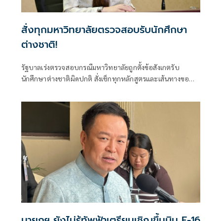
สั่งทุกมหาวิทยาลัยตรวจสอบรับนักศึกษา
ต่างชาติ!
รัฐบาลเร่งตรวจสอบกรณีมหาวิทยาลัยถูกตั้งข้อสังเกตรับ
นักศึกษาต่างชาติผิดปกติ สั่งเช็กทุกหลักสูตรและเส้นทางขอ
วีซ่า ปิดช่องโหว่ที่อาจกระทบมาตรฐานอุดมศึกษาไทย ย้ำพบ
ผิดดำเนินการตามกฎหมายทันที
นายกฯ ยังไม่รู้ทัพฟ้าเตรียมเชิญขึ้นบิน F-16