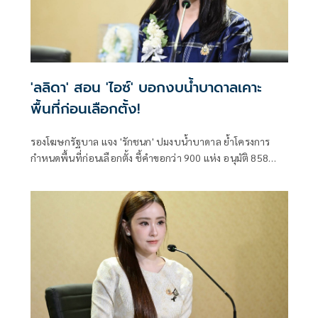
'ลลิดา' สอน 'ไอซ์' บอกงบน้ำบาดาลเคาะ
พื้นที่ก่อนเลือกตั้ง!
รองโฆษกรัฐบาล แจง 'รักชนก' ปมงบน้ำบาดาล ย้ำโครงการ
กำหนดพื้นที่ก่อนเลือกตั้ง ชี้คำขอกว่า 900 แห่ง อนุมัติ 858
แห่งตามหลักเกณฑ์ ไม่ใช่จัดสรรตามการเมือง