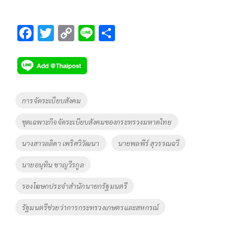
F
T
C
Li
S
ac
wi
o
n
h
e
tt
p
e
ar
b
er
y
e
o
Li
Tags
การจัดระเบียบสังคม
o
n
ชุดเฉพาะกิจจัดระเบียบสังคมของกระทรวงมหาดไทย
k
k
นางสาวลลิดา เพริศวิวัฒนา
นายพลพีร์ สุวรรณฉวี
นายอนุทิน ชาญวีรกูล
รองโฆษกประจำสำนักนายกรัฐมนตรี
รัฐมนตรีช่วยว่าการกระทรวงเกษตรและสหกรณ์