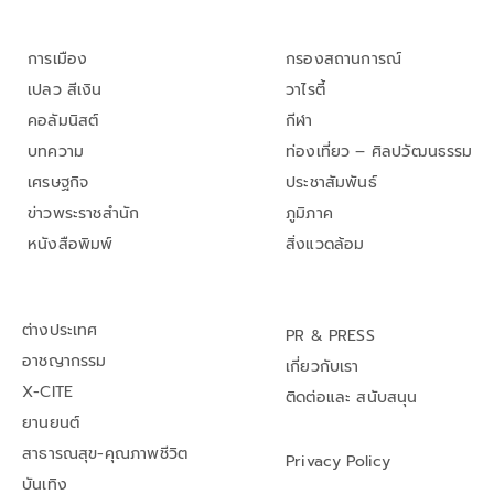
การเมือง
กรองสถานการณ์
เปลว สีเงิน
วาไรตี้
คอลัมนิสต์
กีฬา
บทความ
ท่องเที่ยว – ศิลปวัฒนธรรม
เศรษฐกิจ
ประชาสัมพันธ์
ข่าวพระราชสำนัก
ภูมิภาค
หนังสือพิมพ์
สิ่งแวดล้อม
ต่างประเทศ
PR & PRESS
อาชญากรรม
เกี่ยวกับเรา
X-CITE
ติดต่อและ สนับสนุน
ยานยนต์
สาธารณสุข-คุณภาพชีวิต
Privacy Policy
บันเทิง