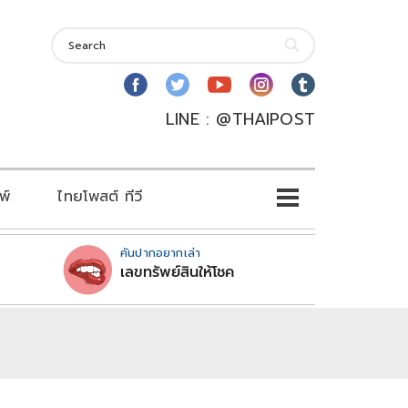
LINE : @THAIPOST
พ์
ไทยโพสต์ ทีวี
คันปากอยากเล่า
เลขทรัพย์สินให้โชค