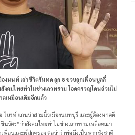
องนนท์ เล่าชีวิตรันทด ลูก 8 ขวบถูกเพื่อนบูลลี่
 ถามสังคมไทยทำไมช่างเลวทราม โอดครวญโดนอ่วมไม่
จาคเหมือนเดิมอีกแล้ว
ือ ไบรท์ แกนนำสามนิ้วเมืองนนทบุรี และผู้ต้องหาคดี
 ชินวัตร" ว่าสังคมไทยทำไมช่างเลวทรามเหลือคณา
เพื่อนและผู้ปกครอง ต่อว่าว่าพ่อมึงเป็นพวกชังชาติ