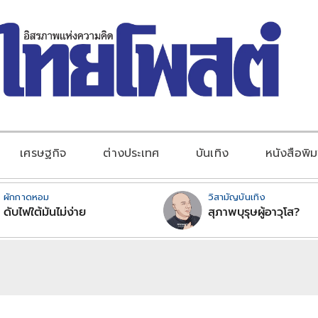
เศรษฐกิจ
ต่างประเทศ
บันเทิง
หนังสือพิม
ผักกาดหอม
วิสามัญบันเทิง
ดับไฟใต้มันไม่ง่าย
สุภาพบุรุษผู้อาวุโส?