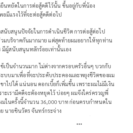
ืนหยัดในการต่อสู้คดีไว้นั้น ขึ้นอยู่กับพี่น้อง
มีแรงไว้ที่จะต่อสู้คดีต่อไป
นับสนุนปัจจัยในการดำเนินชีวิต การต่อสู้ต่อไป
ร่วมบริจาคกันมากมาย แต่สุดท้ายผมอยากให้ทุกท่าน
มีผู้สนับสนุนหลักร้อยเท่านั้นเอง
งใช้เป็นจำนวนมาก ไม่ต่างจากครอบครัวอื่นๆ บวกกับ
ู้นอกระบบมาเพื่อที่จะประคับประคองและพยุงชีวิตของผม
เขาไปได้ แน่นอน ดอกเบี้ยก็เพิ่มขึ้น เพราะผมไม่มีเงิน
ะเรามีคดีจะต้องหยุดไว้ บ่อยๆ ผมจึงใคร่ครวญพี่
ผมในครั้งนี้จำนวน 36,000 บาท ก่อนครบกำหนดใน
ทย นายชินวัตร จันทร์กระจ่าง