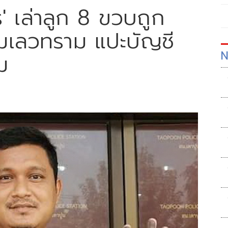
ตร' เล่าลูก 8 ขวบถูก
งคมเลวทราม แปะบัญชี
N
ม