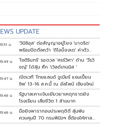
EWS UPDATE
'วินิซิอุส' ต่อสัญญาอยู่โยง 'มาดริด'
15:51 น.
พร้อมปิดดีลคว้า 'ดิโอม็องเด' ค่าตัว
สถิติสโมสร
'โชติรินทร์' รอดวล 'ศรร์วิศา' ด้าน 'วีรวิ
15:49 น.
ชญ์' ได้ลุ้น ศึก 'เวิลด์เทนนิส '
เปิดเวที 'ไทยแลนด์ จูเนียร์ แชมเปี้ยน
15:47 น.
ชิพ' 13-16 ส.ค.นี้ ณ อัลไพน์ เชียงใหม่
รัฐบาลเคาะเงินเยียวยาเหตุกราดยิง
15:46 น.
โรงเรียน เสียชีวิต 1 ล้านบาท
มือยิงพารากอนประพฤติดี ลุ้นพ้น
15:46 น.
ควบคุมปี 70 กรมพินิจฯ ชี้ต้องให้ศาล
ตัดสิน