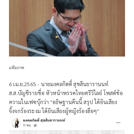
แฟ้มภาพ
6 เม.ย.2565 - นายมงคลกิตติ์ สุขสินธารานนท์
ส.ส.บัญชีรายชื่อ หัวหน้าพรรคไทยศรีวิไลย์ โพสต์ข้อ
ความในเฟซบุ๊กว่า "อธิษฐานคืนนี้ สรุป ได้ยินเสียง
จิ้งจกร้องระงม ได้ยินเสียงผู้หญิงร้องฮือๆ"