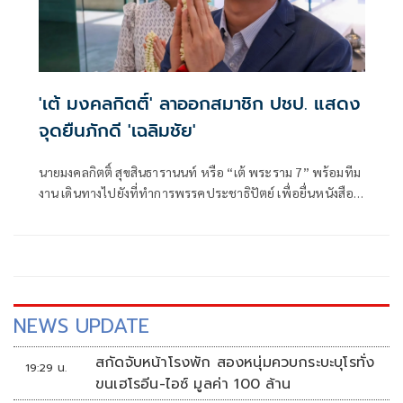
'เต้ มงคลกิตติ์' ลาออกสมาชิก ปชป. แสดง
จุดยืนภักดี 'เฉลิมชัย'
นายมงคลกิตติ์ สุขสินธารานนท์ หรือ “เต้ พระราม 7” พร้อมทีม
งาน เดินทางไปยังที่ทำการพรรคประชาธิปัตย์ เพื่อยื่นหนังสือ
ลาออกจากการเป็นสมาชิกพรรค โดยหลังเข้ายื่นเอกสารแล้ว ได้
ร่วมกันกราบลาพระแม่ธรณีที่ตั้งอยู่บริเวณด้านหน้าที่ทำการ
พรรค
NEWS UPDATE
สกัดจับหน้าโรงพัก สองหนุ่มควบกระบะบุโรทั่ง
19:29 น.
ขนเฮโรอีน-ไอซ์ มูลค่า 100 ล้าน