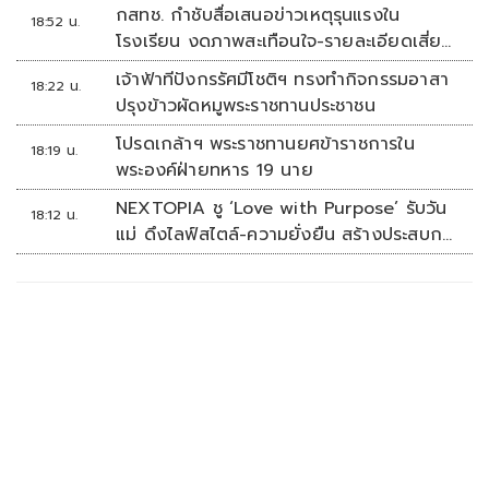
กสทช. กำชับสื่อเสนอข่าวเหตุรุนแรงใน
18:52 น.
โรงเรียน งดภาพสะเทือนใจ-รายละเอียดเสี่ยง
เลียนแบบ
เจ้าฟ้าทีปังกรรัศมีโชติฯ ทรงทำกิจกรรมอาสา
18:22 น.
ปรุงข้าวผัดหมูพระราชทานประชาชน
โปรดเกล้าฯ พระราชทานยศข้าราชการใน
18:19 น.
พระองค์ฝ่ายทหาร 19 นาย
NEXTOPIA ชู ‘Love with Purpose’ รับวัน
18:12 น.
แม่ ดึงไลฟ์สไตล์-ความยั่งยืน สร้างประสบกา
รณ์ช้อปปิงมีความหมาย