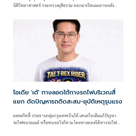
นิติวิทยาศาสตร์ กระทรวงยุติธรรม ออกมาเปิดเผยภายหลัง
ประชุมร่วมกับคณะพนักงานสืบสวน แพทย์ผู้เชี่ยวชาญด้านนิติ
เวช และแพทย์ผู้เชี่ยวชาญด้านศัลยกรรมตกแต่ง
ไอเดีย 'เต้' ทางลอดใต้ทางรถไฟบริเวณสี่
แยก ตัดปัญหารถติดสะสม-อุบัติเหตุรุนแรง
มงคลกิตติ์ ประธานกลุ่มกรุงเทพบินได้ เสนอไอเดียแก้ปัญหา
รถไฟชนรถเมล์ หรือชนอะไรก็ตาม โดยทางลอดใต้ทางรถไฟ
บริเวณสี่แยก