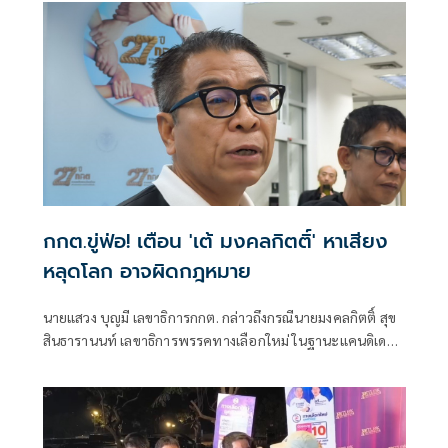
กกต.ขู่ฟ่อ! เตือน 'เต้ มงคลกิตติ์' หาเสียง
หลุดโลก อาจผิดกฎหมาย
นายแสวง บุญมี เลขาธิการกกต. กล่าวถึงกรณีนายมงคลกิตติ์ สุข
สินธารานนท์ เลขาธิการพรรคทางเลือกใหม่ ในฐานะแคนดิเดท
นายกรัฐมนตรี ได้มีการหาเสียงต่อสาธารณะชน โดยชูนโยบาย
เปลี่ยนโลก เช่น จูราสิค พาร์ค ไดโนเสาร์มีชีวิต เที่ยวอาบอบ
นวดคนละครึ่ง รวมถึงการซื้อทีมฟุตบอลแมนเชสเตอร์ยูไนเต็ด
ฯลฯ