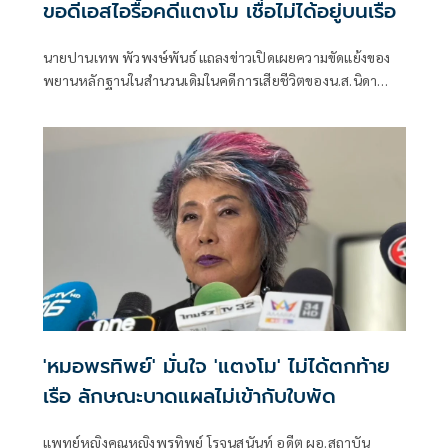
ขอดีเอสไอรื้อคดีแตงโม เชื่อไม่ได้อยู่บนเรือ
นายปานเทพ พัวพงษ์พันธ์ แถลงข่าวเปิดเผยความขัดแย้งของ
พยานหลักฐานในสำนวนเดิมในคดีการเสียชีวิตของน.ส.นิดา
แตงโม พัชรวีระพงษ์ โดยนำหลักฐานเชิงวิทยาศาสตร์ ข้อมูล
พิกัดดาวเทียม และรายงานดิจิทัลที่มีความหนากว่า 1,300 หน้า
ยื่นตรงต่ออธิบดีกรมสอบสวนคดีพิเศษ (ดีเอสไอ)
'หมอพรทิพย์' มั่นใจ 'แตงโม' ไม่ได้ตกท้าย
เรือ ลักษณะบาดแผลไม่เข้ากับใบพัด
แพทย์หญิงคุณหญิงพรทิพย์ โรจนสุนันท์ อดีต ผอ.สถาบัน