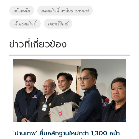
o
Li
Tags
คดีแตงโม
มงคลกิตติ์ สุขสินธารานนท์
o
n
เต้ มงคลกิตติ์
ไทยศรีวิไลย์
k
k
ข่าวที่เกี่ยวข้อง
'ปานเทพ' ยื่นหลักฐานใหม่กว่า 1,300 หน้า