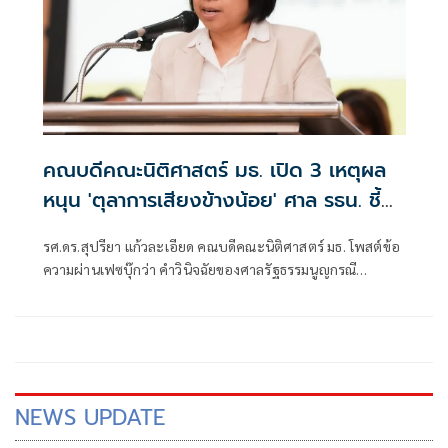
คณบดีคณะนิติศาสตร์ มธ. เปิด 3 เหตุผล
หนุน 'ตุลาการเสียงข้างน้อย' ศาล รธน. ชี้
พรก.กู้เงินฯยังไม่จำเป็นเร่งด่วน
รศ.ดร.สุปรียา แก้วละเอียด คณบดีคณะนิติศาสตร์ มธ. โพสต์ข้อ
ความผ่านเฟซบุ๊กว่า คำวินิจฉัยของศาลรัฐธรรมนูญกรณี
พรก.เงินกู้ 4 แสนล้าน อาจส่งผลกระทบต่อการดำเนินนโยบาย
และมาตรการทางการคลังในอนาคตอย่างมีนัยสำคัญ และทำให้
หลักการแบ่งแยกอำนาจทางการคลังระหว่างฝ่ายบริหารกับ
ฝ่ายนิติบัญญัติอ่อนแอลง เห็นด้วยกับความเห็นของตุลาการ
เสียงข้างน้อย ด้วยเหตุผลดังนี้
NEWS UPDATE