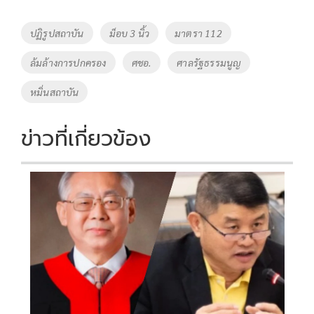
b
er
y
e
o
Li
Tags
ปฏิรูปสถาบัน
ม็อบ 3 นิ้ว
มาตรา 112
o
n
ล้มล้างการปกครอง
ศชอ.
ศาลรัฐธรรมนูญ
k
k
หมิ่นสถาบัน
ข่าวที่เกี่ยวข้อง