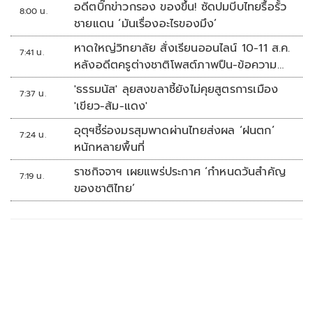
อดีตบิ๊กข่าวกรอง ของขึ้น! ซัดปมบีบไทยรื้อรั้ว
8:00 น.
ชายแดน ‘มันเรื่องอะไรของมึง’
หาดใหญ่วิทยาลัย สั่งเรียนออนไลน์ 10-11 ส.ค.
7:41 น.
หลังอดีตครูต่างชาติโพสต์ภาพปืน-ข้อความ
ข่มขู่
'ธรรมนัส' ลุยสงขลาชี้ยังไม่คุยสูตรการเมือง
7:37 น.
'เขียว-ส้ม-แดง'
อุตุฯชี้ร่องมรสุมพาดผ่านไทยส่งผล ‘ฝนตก’
7:24 น.
หนักหลายพื้นที่
ราชกิจจาฯ เผยแพร่ประกาศ ‘กำหนดวันสำคัญ
7:19 น.
ของชาติไทย’