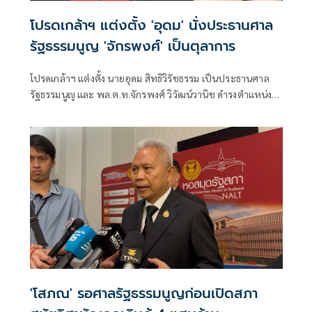
โปรดเกล้าฯ แต่งตั้ง 'อุดม' นั่งประธานศาล
รัฐธรรมนูญ 'จักรพงศ์' เป็นตุลาการ
โปรดเกล้าฯ แต่งตั้ง นายอุดม สิทธิวิรัชธรรม เป็นประธานศาล
รัฐธรรมนูญ และ พล.ต.ท.จักรพงศ์ วิวัฒน์วานิช ดำรงตำแหน่ง
ตุลาการศาลรัฐธรรมนูญ มีผลตั้งแต่วันที่ 24 กรกฎาคม 2569
เป็นต้นไป
'โสภณ' รอศาลรัฐธรรมนูญก่อนเปิดสภา