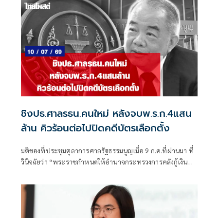
ชิงปธ.ศาลรธน.คนใหม่ หลังจบพ.ร.ก.4แสน
ล้าน คิวร้อนต่อไปปิดคดีบัตรเลือกตั้ง
มติของที่ประชุมตุลาการศาลรัฐธรรมนูญเมื่อ 9 ก.ค.ที่ผ่านมา ที่
วินิจฉัยว่า “พระราชกำหนดให้อำนาจกระทรวงการคลังกู้เงิน
เพื่อแก้ไขปัญหาผลกระทบ จากสถานการณ์วิกฤตด้านพลังงาน
และสร้างการเปลี่ยนผ่านด้านพลังงานของประเทศ พ.ศ.2569
หรือ พ.ร.ก.กู้เงิน 4 แสนล้านบาท” ที่ออกโดยมติคณะรัฐมนตรี
รัฐบาลอนุทิน ชาญวีรกูล ไม่ขัดรัฐธรรมนูญ มาตรา 172 วรรค
หนึ่ง