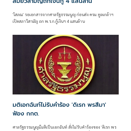
สมัยวิสามัญถกเงินกู้ 4 แสนล้าน
'โสภณ' รอเอกสารจากศาลรัฐธรรมนูญ ก่อนส่ง ครม.ทูลเกล้าฯ
เปิดสภาวิสามัญ ถก พ.ร.ก.กู้เงินฯ 4 แสนล้าน
มติเอกฉันท์ไม่รับคำร้อง 'ดิเรก พรสีมา'
ฟ้อง กกต.
ศาลรัฐธรรมนูญมีมติเป็นเอกฉันท์ สั่งไม่รับคำร้องของ 'ดิเรก พร