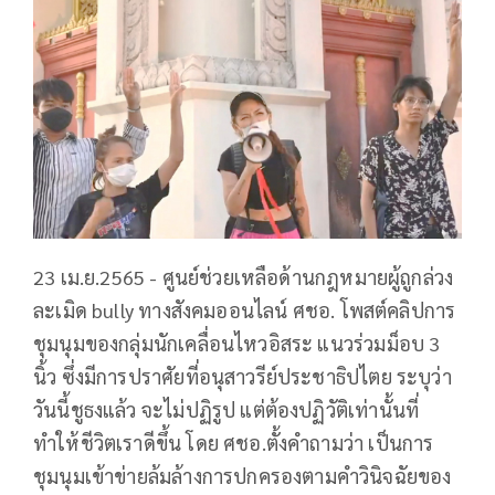
23 เม.ย.2565 - ศูนย์ช่วยเหลือด้านกฎหมายผู้ถูกล่วง
ละเมิด bully ทางสังคมออนไลน์ ศชอ. โพสต์คลิปการ
ชุมนุมของกลุ่มนักเคลื่อนไหวอิสระ แนวร่วมม็อบ 3
นิ้ว ซึ่งมีการปราศัยที่อนุสาวรีย์ประชาธิปไตย ระบุว่า
วันนี้ชูธงแล้ว จะไม่ปฏิรูป แต่ต้องปฏิวัติเท่านั้นที่
ทำให้ชีวิตเราดีขึ้น โดย ศชอ.ตั้งคำถามว่า เป็นการ
ชุมนุมเข้าข่ายล้มล้างการปกครองตามคำวินิจฉัยของ