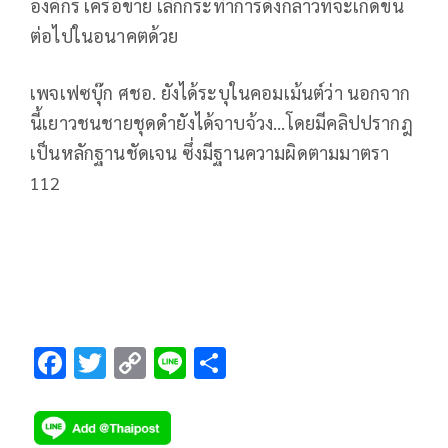
องค์กร เครือข่าย เลิกกระทำการดังกล่าวที่จะเกิดขึ้น
ต่อไปในอนาคตด้วย
เพจเฟซบุ๊ก ศชอ. ยังได้ระบุในคอมเม้นต์ว่า นอกจาก
นี้เยาวชนชายชุดดำยังได้จาบจ้วง...โดยมีคลิปปรากฎ
เป็นหลักฐานชัดเจน ซึ่งมีฐานความผิดตามมาตรา
112
F
T
C
Li
S
ac
wi
o
n
h
e
tt
p
e
ar