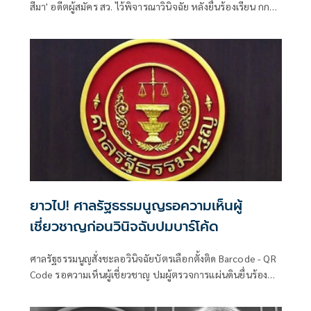
สีมา' อดีตผู้สมัคร สว. ไว้พิจารณาวินิจฉัย หลังยื่นร้องเรียน กกต.
จัดการเลือกตั้งระดับอำเภอ-จังหวัดส่อไม่ลับและไม่สุจริต
ยาวไป! ศาลรัฐธรรมนูญรอความเห็นผู้
เชี่ยวชาญก่อนวินิจฉับปมบาร์โค้ด
ศาลรัฐธรรมนูญสั่งชะลอวินิจฉัยบัตรเลือกตั้งติด Barcode - QR
Code รอความเห็นผู้เชี่ยวชาญ ปมผู้ตรวจการแผ่นดินยื่นร้องส่อ
ไม่เป็นความลับ