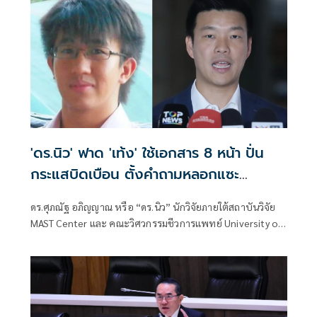
'ดร.นิว' ฟาด 'เท้ง' ใช้เอกสาร 8 หน้า ปั่น
กระแสบิดเบือน ตั้งคำถามหลอกแซะ
สถาบันฯ
ดร.ศุภณัฐ อภิญญาณ หรือ “ดร.นิว” นักวิจัยภายใต้สถาบันวิจัย
MAST Center และ คณะวิศวกรรมชีวการแพทย์ University of
Arkansas ประเทศสหรัฐอเมริกา โพสต์ข้อความ ตอบโต้กรณี
นายณัฐพงษ์ เรืองปัญญาวุฒิ ส.ส.บัญชีรายชื่อ พรรคประชาชน
อภิปรายเกี่ยวกับงบฯหน่วยราชการในพระองค์ ว่า