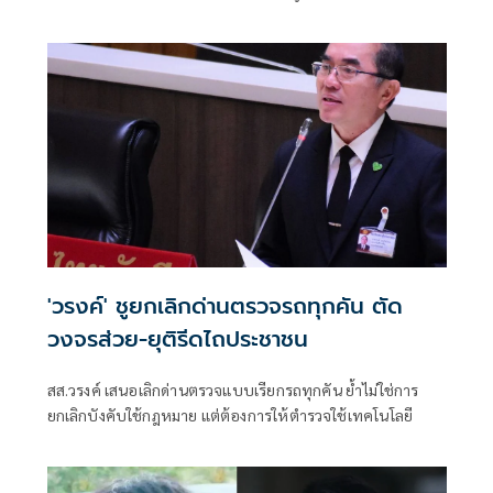
พรรคไทยภักดี ในฐานะกรรมาธิการคณะกรรมาธิการการ
ป้องกันและปราบปรามการทุจริตประพฤติมิชอบ หรือ
กมธ.ป.ป.ช. เรื่อง กรณีทุจริตการจัดซื้อเครื่องบินกรมฝนหลวง
และการบินเกษตร
'วรงค์' ชูยกเลิกด่านตรวจรถทุกคัน ตัด
วงจรส่วย-ยุติรีดไถประชาชน
สส.วรงค์ เสนอเลิกด่านตรวจแบบเรียกรถทุกคัน ย้ำไม่ใช่การ
ยกเลิกบังคับใช้กฎหมาย แต่ต้องการให้ตำรวจใช้เทคโนโลยี