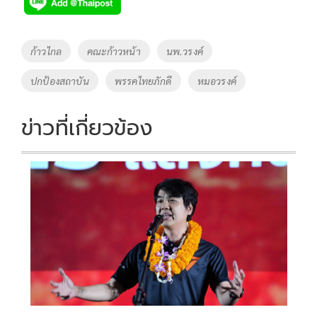
e
tt
p
e
ar
b
er
y
e
o
Li
Tags
ก้าวไกล
คณะก้าวหน้า
นพ.วรงค์
o
n
ปกป้องสถาบัน
พรรคไทยภักดี
หมอวรงค์
k
k
ข่าวที่เกี่ยวข้อง