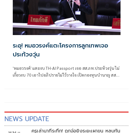
ระอุ! หมอวรงค์แตะโครงการลูกเทพเจอ
ประท้วงวุ่น
'หมอวรงค์' แตะงบ TH-AI Passport เจอ สส.ภท.ประท้วงวุ่น ไม่
เกี่ยวงบ 70 เอาไปอภิปรายไม่ไว้วางใจ เปิดกองทุนบำนาญ สส.-
สว.ขอ งบ 294 ล้าน เชื่อสถานะติดลบ จี้นักการเมืองเสียสละอย่า
เบียดเบียนภาษีปชช.
NEWS UPDATE
ครูเล่านาทีระทึก! ถูกจ่อยิงระยะเผาขน หลบทัน
14:34 น.