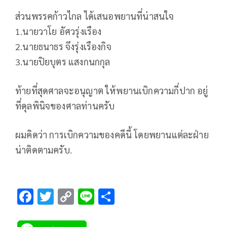
ส่วนพรรคก้าวไกล ได้เสนอพยานที่น่าสนใจ
1.นายวาโย อัศวรุ่งเรือง
2.นายธนาธร จึงรุ่งเรืองกิจ
3.นายปิยบุตร แสงกนกกุล
ท้ายที่สุดศาลจะอนุญาต ให้พยานเบิกความกี่ปาก อยู่
ที่ดุลพินิจของศาลท่านครับ
ผมคิดว่า การเบิกความของคดีนี้ โดยพยานแต่ละฝ่าย
น่าติดตามครับ.
F
T
C
Li
S
ac
wi
o
n
h