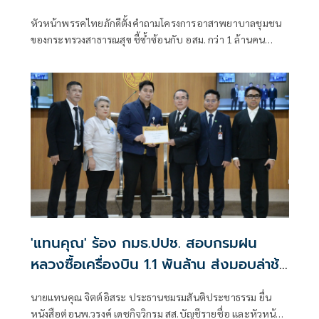
หัวหน้าพรรคไทยภักดีตั้งคำถามโครงการอาสาพยาบาลชุมชน
ของกระทรวงสาธารณสุข ชี้ซ้ำซ้อนกับ อสม. กว่า 1 ล้านคน
พร้อมเสนอให้นำงบประมาณไปบรรจุพยาบาลและบุคลากร
สาธารณสุข
'แทนคุณ' ร้อง กมธ.ปปช. สอบกรมฝน
หลวงซื้อเครื่องบิน 1.1 พันล้าน ส่งมอบล่าช้า
แต่รัฐไม่ได้เงินค่าปรับ
นายแทนคุณ จิตต์อิสระ ประธานชมรมสันติประชาธรรม ยื่น
หนังสือต่อนพ.วรงค์ เดชกิจวิกรม สส.บัญชีรายชื่อ และหัวหน้า