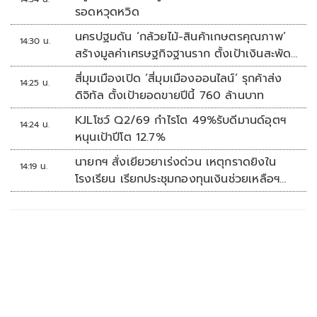
รอดหวุดหวิด
นครปฐมดัน ‘กล้วยไม้-สินค้าเกษตรคุณภาพ’
14:30 น.
สร้างมูลค่าเศรษฐกิจฐานราก ตั้งเป้าเงินสะพัด
10 ล้านบาท
สี่มุมเมืองเปิด ‘สี่มุมเมืองออนไลน์’ รุกค้าส่ง
14:25 น.
ดิจิทัล ตั้งเป้ายอดขายปีนี้ 760 ล้านบาท
KJLโชว์ Q2/69 กำไรโต 49%รับดีมานด์อุตฯ
14:24 น.
หนุนเป้าปีโต 12.7%
นายกฯ สั่งเยียวยาเร่งด่วน เหตุกราดยิงใน
14:19 น.
โรงเรียน เรียกประชุมกองทุนเงินช่วยเหลือฯ
ทันที