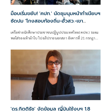
ม็อบเริ่มขยับ! 'คปท.' นัดชุมนุมหน้าทำเนียบฯ
ซัดปม 'โกงสอบท้องถิ่น-ฮั้วสว.-เขา
กระโดง-น้ำมัน'
เครือข่ายนักศึกษาประชาชนปฎินูปประเทศไทย(คปท.) ระดม
พลใส่รองเท้าผ้าใบ ไปอภิปรายนอกสภา อังคารที่ 21 กรกฎาคม
นี้
'ดร.กิตติธัช' งัดข้อมูล ญี่ปุ่นใช้งบฯ 1.8