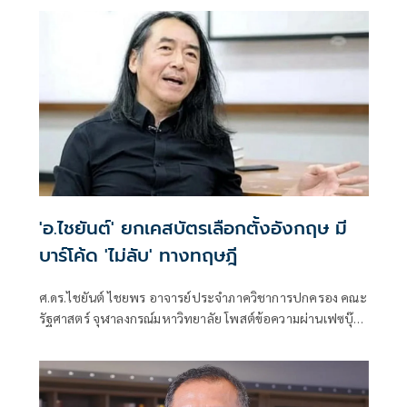
'อ.ไชยันต์' ยกเคสบัตรเลือกตั้งอังกฤษ มี
บาร์โค้ด 'ไม่ลับ' ทางทฤษฎี
ศ.ดร.ไชยันต์ ไชยพร อาจารย์ประจำภาควิชาการปกครอง คณะ
รัฐศาสตร์ จุฬาลงกรณ์มหาวิทยาลัย โพสต์ข้อความผ่านเฟซบุ๊ก
เรื่อง "บัตรเลือกตั้งอังกฤษก็มี barcode ไม่ลับทางทฤษฎี (วิษณุ
เครืองาม) แต่สืบถึงตัวสุดยาก" โดยระบุว่า