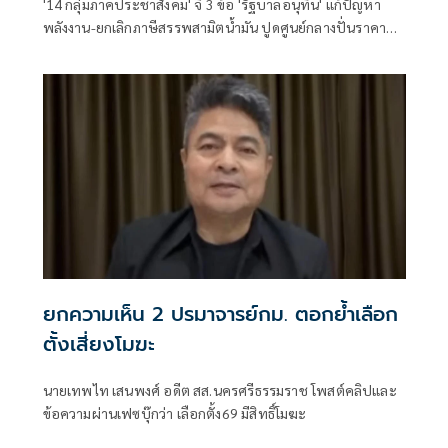
'14 กลุ่มภาคประชาสังคม' จี้ 3 ข้อ 'รัฐบาลอนุทิน' แก้ปัญหา
พลังงาน-ยกเลิกภาษีสรรพสามิตน้ำมัน ปูดศูนย์กลางปั่นราคา
อาจอยู่ทำเนียบฯ จี้รื้อสัญญานายทุนผูกขาด ทำค่าไฟแพง ซัด
ผู้นำบริหารล้มเหลว
ยกความเห็น 2 ปรมาจารย์กม. ตอกย้ำเลือก
ตั้งเสี่ยงโมฆะ
นายเทพไท เสนพงศ์ อดีต สส.นครศรีธรรมราช โพสต์คลิปและ
ข้อความผ่านเฟซบุ๊กว่า เลือกตั้ง69 มีสิทธิ์โมฆะ