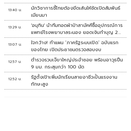
นักวิชาการชี้ไทยต้องขีดเส้นให้ชัดเปิดสัมพันธ์
13:40 น.
เมียนมา
'อนุทิน' นำทีมทอดผ้าป่าสามัคคีซื้ออุปกรณ์การ
13:29 น.
แพทย์โรงพยาบาลระนอง ยอดเงินทำบุญ 20
ล้านบาท
ใจกว้าง! ทำแผน ‘ภาครัฐระบบเปิด’ ฉบับแรก
13:07 น.
ของไทย เปิดประชาชนตรวจสอบงบ
ตำรวจรวบเจ๊ขาใหญ่ประจำซอย พร้อมอาวุธปืน
12:57 น.
9 มม. กระสุนกว่า 100 นัด
รัฐตั้งเป้าเพิ่มนักเรียนสายอาชีวะปั้นแรงงาน
12:52 น.
ทักษะสูง