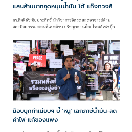
แสนล้านบาทอุดหนุนน้ำมัน โต้ แก๊งทวงคืน
พลังงาน
ดร.กิตติธัช ชัยประสิทธิ์ นักวิชาการอิสระ และอาจารย์ด้าน
สถาปัตยกรรม สอนพิเศษด้าน ปรัชญาการเมือง โพสต์เฟซบุ๊ก
ระบุว่า
ม็อบบุกทำเนียบฯ บี้ 'หนู' เลิกภาษีน้ำมัน-ลด
ค่าไฟ-แก้ของแพง