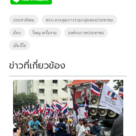
b
er
y
e
o
Li
Tags
ประชาสังคม
พรบ.ควบคุมการรวมกลุ่มของประชาชน
o
n
ม็อบ
วิษณุ เครืองาม
องค์กรภาคประชาชน
k
k
เอ็นจีโอ
ข่าวที่เกี่ยวข้อง