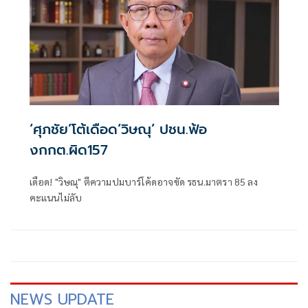
‘ศุภชัย’โต้เดือด‘วิษณุ’ ปชน.ฟ้อ
งกกต.ผิด157
เดือด! "วิษณุ" ตีความปมบาร์โค้ดอาจขัด รธน.มาตรา 85 ลง
คะแนนไม่ลับ
NEWS UPDATE