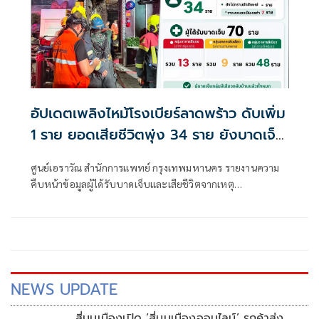
อัปเดตเพลิงไหม้โรงเบียร์ลาดพร้าว ดับเพิ่ม
1 ราย ยอดเสียชีวิตพุ่ง 34 ราย ยังบาดเจ็บ
รุนแรงอีก 13 ราย
ศูนย์เอราวัณ สำนักการแพทย์ กรุงเทพมหานคร รายงานความ
คืบหน้าข้อมูลผู้ได้รับบาดเจ็บและเสียชีวิตจากเหตุ
โศกนาฏกรรมเพลิงไหม้ภายในร้านอาหารโรงเบียร์
NEWS UPDATE
สี่มุมเมืองเปิด ‘สี่มุมเมืองออนไลน์’ รุกค้าส่ง