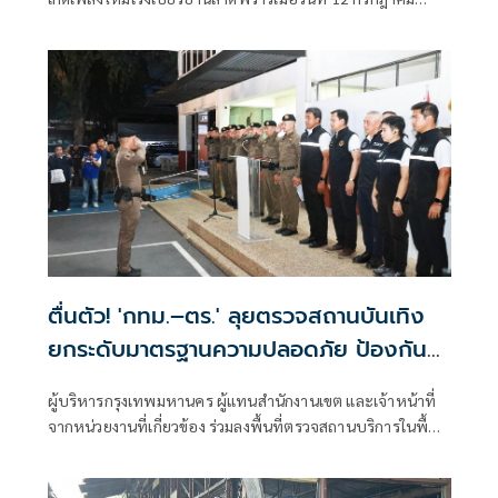
2569 จนถึงขณะนี้ทำให้มียอดผู้เสียชีวิตแล้วเกือบ 30 คน การที่
เกิดเพลิงไหม้ครั้งนี้ไม่ใช่โศกนาฏกรรมที่สลดสยองครั้งแรกของ
ประเทศไทย แต่เคยเกิดมีขึ้นมาแล้วจากกรณีเพลิงไหม้พับดัง
ย่านสุขุมวิท และหากหน่วยงานที่เกี่ยวข้องยังขาดมาตรการ
ป้องกันและการ
ตื่นตัว! 'กทม.–ตร.' ลุยตรวจสถานบันเทิง
ยกระดับมาตรฐานความปลอดภัย ป้องกัน
เหตุไฟไหม้ซ้ำ
ผู้บริหารกรุงเทพมหานคร ผู้แทนสำนักงานเขต และเจ้าหน้าที่
จากหน่วยงานที่เกี่ยวข้อง ร่วมลงพื้นที่ตรวจสถานบริการในพื้นที่
กรุงเทพมหานคร เพื่อบูรณาการตรวจสอบมาตรฐานความ
ปลอดภัย