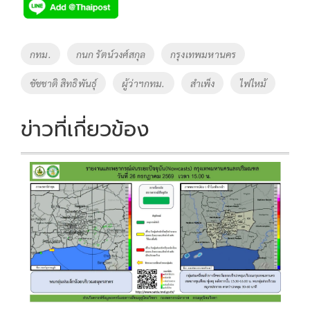
e
tt
p
e
ar
b
er
y
e
o
Li
Tags
กทม.
กนก รัตน์วงศ์สกุล
กรุงเทพมหานคร
o
n
ชัชชาติ สิทธิพันธุ์
ผู้ว่าฯกทม.
สำเพ็ง
ไฟไหม้
k
k
ข่าวที่เกี่ยวข้อง