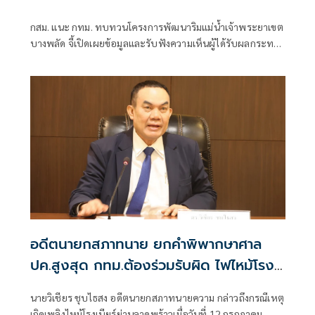
วัฒนธรรม
กสม. แนะ กทม. ทบทวนโครงการพัฒนาริมแม่น้ำเจ้าพระยาเขต
บางพลัด จี้เปิดเผยข้อมูลและรับฟังความเห็นผู้ได้รับผลกระทบ
ให้ครบถ้วน หลังประชาชนร้องเรียนไม่ทราบข้อมูล หวั่นกระทบ
มรดกทางวัฒนธรรม
อดีตนายกสภาทนาย ยกคำพิพากษาศาล
ปค.สูงสุด กทม.ต้องร่วมรับผิด ไฟไหม้โรง
เบียร์ลาดพร้าว
นายวิเชียร ชุบไธสง อดีตนายกสภาทนายความ กล่าวถึงกรณีเหตุ
เกิดเพลิงไหม้โรงเบียร์ย่านลาดพร้าวเมื่อวันที่ 12 กรกฎาคม