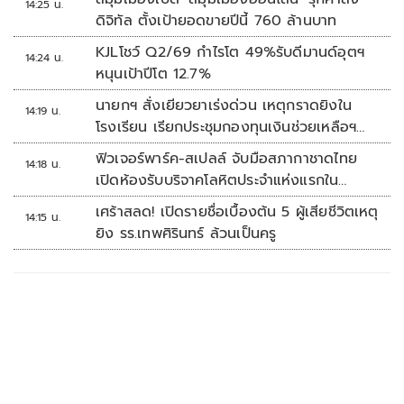
14:25 น.
ดิจิทัล ตั้งเป้ายอดขายปีนี้ 760 ล้านบาท
KJLโชว์ Q2/69 กำไรโต 49%รับดีมานด์อุตฯ
14:24 น.
หนุนเป้าปีโต 12.7%
นายกฯ สั่งเยียวยาเร่งด่วน เหตุกราดยิงใน
14:19 น.
โรงเรียน เรียกประชุมกองทุนเงินช่วยเหลือฯ
ทันที
ฟิวเจอร์พาร์ค-สเปลล์ จับมือสภากาชาดไทย
14:18 น.
เปิดห้องรับบริจาคโลหิตประจำแห่งแรกใน
ศูนย์การค้าปทุมธานี
เศร้าสลด! เปิดรายชื่อเบื้องต้น 5 ผู้เสียชีวิตเหตุ
14:15 น.
ยิง รร.เทพศิรินทร์ ล้วนเป็นครู