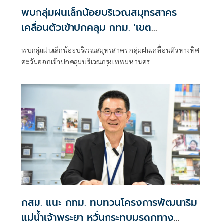
พบกลุ่มฝนเล็กน้อยบริเวณสมุทรสาคร
เคลื่อนตัวเข้าปกคลุม กทม. 'เขต
บางขุนเทียน-ทุ่งครุ'
พบกลุ่มฝนเล็กน้อยบริเวณสมุทรสาคร กลุ่มฝนเคลื่อนตัวทางทิศ
ตะวันออกเข้าปกคลุมบริเวณกรุงเทพมหานคร
กสม. แนะ กทม. ทบทวนโครงการพัฒนาริม
แม่น้ำเจ้าพระยา หวั่นกระทบมรดกทาง