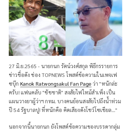
27 มิ.ย.2565 - นายกนก รัตน์วงศ์สกุล พิธีกรรายการ
ข่าวชื่อดัง ช่อง TOPNEWS โพสต์ข้อความในเพจเฟ
ซบุ๊ก
Kanok Ratwongsakul Fan Page
ว่า "หนักล่ะ
ครับ! แฟนคลับ "ชัชชาติ" สงสัยไฟไหม้สำเพ็ง เป็น
แผนวางยาผู้ว่าฯ กทม. บางคนย้อนสงสัยไปถึงน้ำท่วม
ปี 54 รัฐบาลปู! ที่หนักคือ คิดเสียงดังโชว์โซเชียล..."
นอกจากนี้นายกนก ยังโพสต์ข้อความของบรรดากลุ่ม