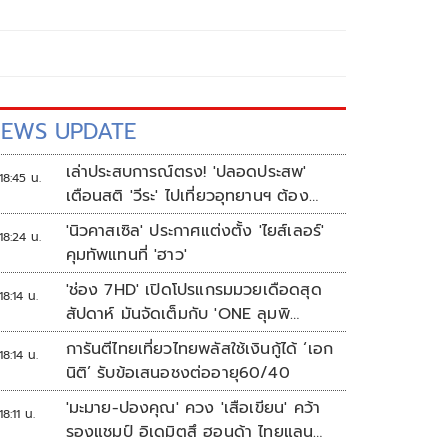
EWS UPDATE
เล่าประสบการณ์ตรง! 'ปลอดประสพ'
18:45 น.
เตือนสติ 'วีระ' ไปเที่ยวอุทยานฯ ต้อง
ยอมรับธรรมชาติดิบๆให้ได้
'นิวคาสเซิล' ประกาศแต่งตั้ง 'ไยส์เลอร์'
18:24 น.
คุมทัพแทนที่ 'ฮาว'
'ช่อง 7HD' เปิดโปรแกรมมวยเดือดสุด
18:14 น.
สัปดาห์ มันจัดเต็มกับ 'ONE ลุมพิ
นี 165-มวยไทย 7 สี'
การันตีไทยเที่ยวไทยพลัสใช้เงินกู้ได้ ‘เอก
18:14 น.
นิติ’ รับข้อเสนอชงต่ออายุ60/40
'มะมาย-ปองคุณ' ควง 'เสือเขียน' คว้า
18:11 น.
รองแชมป์ อิเดมิตสึ ฮอนด้า ไทยแลนด์