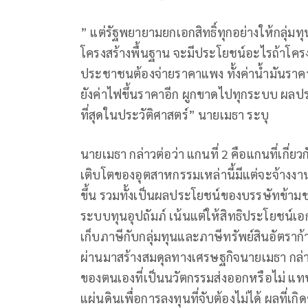
” แต่รัฐพยายามยกเอกสิทธิ์ทุกอย่างให้กล
โครงสร้างพื้นฐาน จะมีประโยชน์อะไรถ้าโครงส
ประชาชนต้องจ่ายราคาแพง ทั้งค่าน้ำมันราคาแพ
ยังค่าไฟขึ้นราคาอีก ผูกขาดไปทุกระบบ ผลป
ที่สุดในประวัติศาสตร์” นายเมธา ระบุ
นายเมธา กล่าวต่อว่า แกนที่ 2 คือแกนที่เกี
เติบโตของอุตสาหกรรมเหล่านี้มีแต่จะจ้างงา
ขึ้น รวมทั้งเป็นผลประโยชน์ของบรรษัทข้ามช
ระบบทุนอุปถัมภ์ เน้นแต่ให้สิทธิประโยชน์เอกช
เก็บภาษีกับกลุ่มทุนและภาษีทรัพย์สินอัตราก้า
ผ่านมาสร้างสมดุลทางเศรษฐกิจนายเมธา กล่า
ของตนเองที่เป็นนวัตกรรมส่งออกหรือไม่ 
แผ่นดินเพื่อการลงทุนที่จับต้องไม่ได้ ผลที่เ