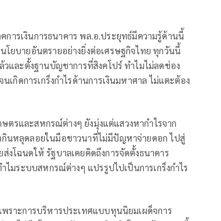
คการเงินการธนาคาร พล.อ.ประยุทธ์มีความรู้ด้านนี้
นโยบายอันตรายอย่างยิ่งต่อเศรษฐกิจไทย ทุกวันนี้
้วและตั้งฐานบัญชาการที่สิงคโปร์ ทำไมไม่ลดช่อง
งมากจนเกิดการเกร็งกำไรด้านการเงินมหาศาล ไม่แตะต้อง
รเกษตรและสหกรณ์ต่างๆ ยังมุ่งแต่แสวงหากำไรจาก
นทำกินหลุดลอยในมือชาวนาที่ไม่มีปัญหาจ่ายดอก ไปสู่
ยส่งโฉนดให้ รัฐบาลเคยคิดถึงการจัดตั้งธนาคาร
ทำไมระบบสหกรณ์ต่างๆ แปรรูปไปเป็นการเกร็งกำไร
ึ่ง เพราะการบริหารประเทศแบบทุนนิยมเผด็จการ