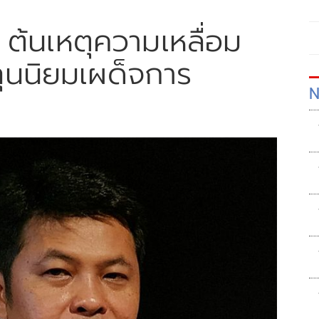
่' ต้นเหตุความเหลื่อม
ุนนิยมเผด็จการ
N