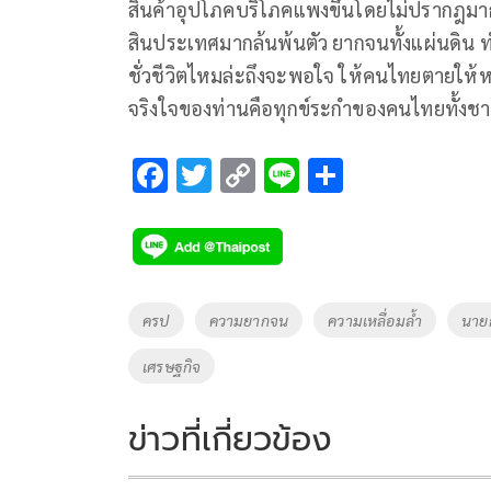
สินค้าอุปโภคบริโภคแพงขึ้นโดยไม่ปรากฎมาก
สินประเทศมากล้นพ้นตัว ยากจนทั้งแผ่นดิน ท
ชั่วชีวิตไหมล่ะถึงจะพอใจ ให้คนไทยตายให
จริงใจของท่านคือทุกข์ระกำของคนไทยทั้งชา
F
T
C
Li
S
ac
wi
o
n
h
e
tt
p
e
ar
b
er
y
e
o
Li
Tags
ครป
ความยากจน
ความเหลื่อมล้ำ
นาย
o
n
เศรษฐกิจ
k
k
ข่าวที่เกี่ยวข้อง