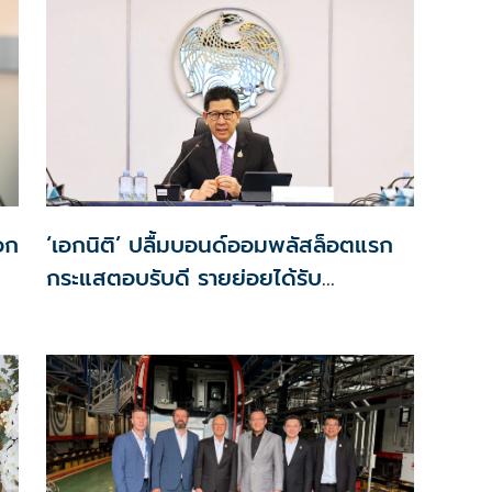
เอก
‘เอกนิติ’ ปลื้มบอนด์ออมพลัสล็อตแรก
กระแสตอบรับดี รายย่อยได้รับ
จัดสรร2.2หมื่นคน เปิดจองรอบใหม่
ก.ย.นี้