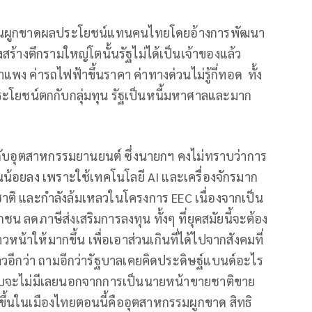
ุ่มทุนผูกขาดผลประโยชน์แทนคนไทยโดยอ้างการพัฒนา
ร้างตึกรามใหญ่โตนั้นรัฐไม่ได้เป็นเจ้าของแล้ว
ง ค่ารถไฟฟ้าขึ้นราคา ค่าทางด่วนไม่รู้กี่ทอด ทั้ง
ระโยชน์ตกกับกลุ่มทุน รัฐเป็นหนี้มหาศาลและมาก
่ยวกับอุตสาหกรรมยานยนต์ ซึ่งนายกฯ คงไม่ทราบว่าการ
นน้อยลง เพราะใช้เทคโนโลยี AI และเครื่องจักรมาก
าติ และกำลังล้มเหลวในโครงการ EEC เนื่องจากเป็น
น ลดภาษีส่งเสริมการลงทุน ทั้งๆ ที่ยุคสมัยนี้จะต้อง
วหน้าให้มากขึ้น เพื่อเอาส่วนเกินที่ได้ไปจากสังคมที่
วอีกว่า ถามอีกว่ารัฐบาลเคยคิดประดิษฐ์แบนด์อะไร
แทบจะไม่มีเลยนอกจากการเป็นนายหน้าขายชาติขาย
กิดขึ้นในเมืองไทยตอนนี้คืออุตสาหกรรมผูกขาด สิทธิ