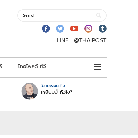
LINE : @THAIPOST
พ์
ไทยโพสต์ ทีวี
วิสามัญบันเทิง
เหยียบย่ำหัวใจ?