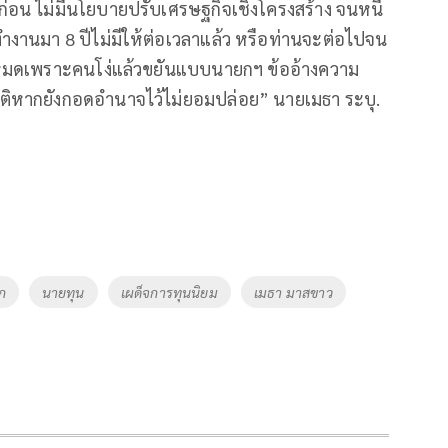
่อน ไม่มีนโยบายปรับเศรษฐกิจเชิงโครงสร้าง จนหนี้
ำงานมา 8 ปีไม่มีให้ต่อเวลาแล้ว หรือท่านจะต่อไปจน
้หมดเพราะคนโง่แล้วขยันแบบนายกฯ ข้ออ้างความ
ติหากยังกอดอำนาจไว้ไม่ยอมปล่อย” นายเมธา ระบุ.
ก
นายทุน
เผด็จการทุนนิยม
เมธา มาสขาว