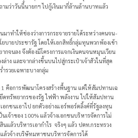
่าวันนี้นายกฯ ไปกู้เงินมากี่ล้านล้านบาทแล้ว
่านมาทำให้ช่องว่างการกระจายรายได้ระหว่างคนจน-
บายประชารัฐ โดยให้เอกสิทธิ์กลุ่มทุนพวกพ้องเข้า
ยากจนลง จึงต้องมีโครงการแจกเงินคนจนหมุนเวียน
่าง และจากล่างขึ้นบนไปสู่กระเป๋าเจ้าสัวในที่สุด
ร่ำรวยเฉพาะบางกลุ่ม
่ 1 คือการพัฒนาโครงสร้างพื้นฐาน แต่ให้สัมปทานเฉ
ล ยึดทรัพยากรของรัฐ ไฟฟ้า พลังงาน ไปให้สัมปทาน
กชนเอาไป ยกตัวอย่างแอร์พอร์ตลิ้งค์ที่รัฐลงทุน
ป็นเจ้าของ 100% แล้วจ้างเอกชนบริหารจัดการไม่
์สินแล้วบริหารเอากำไร จริงๆ แล้ว ปตท.กระทรวง
แล้วจ้างบริษัทมหาชนบริหารจัดการได้