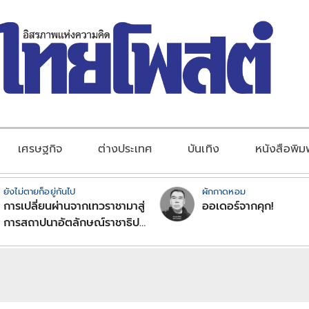
เศรษฐกิจ
ต่างประเทศ
บันเทิง
หนังสือพิม
ยังไม่ตายก็อยู่กันไป
ผักกาดหอม
การเปลี่ยนผ่านจากเทวราชามาสู่
ออเดอร์จากคุก!
การสถาปนาอัตลักษณ์ราชาธิป
ไตยแบบพุทธศาสนาในพระไตร
ปิฏก : สามัญผลสูตรในฐานะ
ทฤษฎีขีดจำกัดของอำนาจรัฐ
เหนือแรงงานและทรัพย์สิน