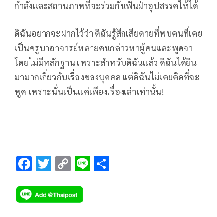
กำลังและสถานภาพที่จะร่วมกันฟันฝ่าอุปสรรคให้ได้
ดิฉันอยากจะฝากไว้ว่า ดิฉันรู้สึกเสียดายที่พบคนที่เคย
เป็นครูบาอาจารย์หลายคนกล่าวหาผู้คนและพูดจา
โดยไม่มีหลักฐาน เพราะสำหรับดิฉันแล้ว ดิฉันได้ยิน
มามากเกี่ยวกับเรื่องของบุคคล แต่ดิฉันไม่เคยคิดที่จะ
พูด เพราะนั่นเป็นแค่เพียงเรื่องเล่าเท่านั้น!
F
T
C
Li
S
ac
wi
o
n
h
e
tt
p
e
ar
b
er
y
e