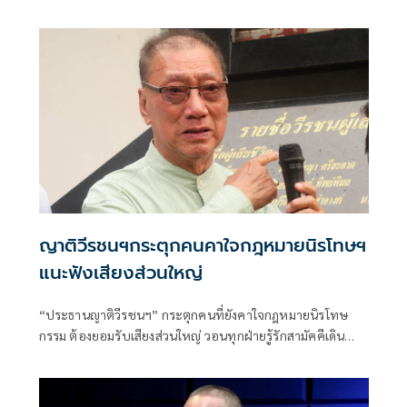
น้อย 2 กลุ่ม
ญาติวีรชนฯกระตุกคนคาใจกฎหมายนิรโทษฯ
แนะฟังเสียงส่วนใหญ่
“ประธานญาติวีรชนฯ” กระตุกคนที่ยังคาใจกฎหมายนิรโทษ
กรรม ต้องยอมรับเสียงส่วนใหญ่ วอนทุกฝ่ายรู้รักสามัคคีเดิน
หน้าสร้างสังคมสันติสุขตามเจตนารมณ์ ย้ำหลักการ คดี ม.112
เป็น ”พระราชอำนาจ” ผู้ใดจะละเมิดมิได้เผยผู้มีอายุต่ำกว่า 18
ปีส่วนใหญ่เข้าสู่กระบวนการฟื้นฟูเกือบหมดแล้ว แนะคนที่โดน