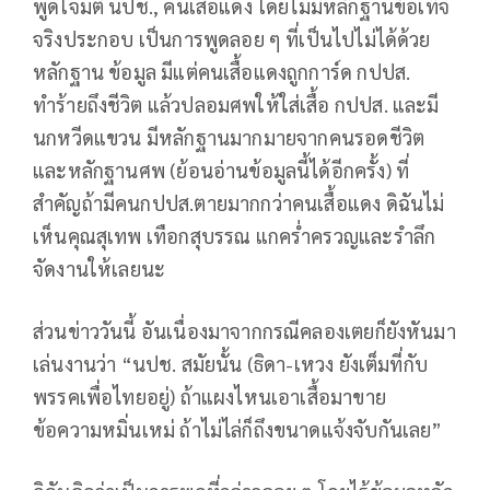
พูดโจมตี นปช., คนเสื้อแดง โดยไม่มีหลักฐานข้อเท็จ
จริงประกอบ เป็นการพูดลอย ๆ ที่เป็นไปไม่ได้ด้วย
หลักฐาน ข้อมูล มีแต่คนเสื้อแดงถูกการ์ด กปปส.
ทำร้ายถึงชีวิต แล้วปลอมศพให้ใส่เสื้อ กปปส. และมี
นกหวีดแขวน มีหลักฐานมากมายจากคนรอดชีวิต
และหลักฐานศพ (ย้อนอ่านข้อมูลนี้ได้อีกครั้ง) ที่
สำคัญถ้ามีคนกปปส.ตายมากกว่าคนเสื้อแดง ดิฉันไม่
เห็นคุณสุเทพ เทือกสุบรรณ แกคร่ำครวญและรำลึก
จัดงานให้เลยนะ
ส่วนข่าววันนี้ อันเนื่องมาจากกรณีคลองเตยก็ยังหันมา
เล่นงานว่า “นปช. สมัยนั้น (ธิดา-เหวง ยังเต็มที่กับ
พรรคเพื่อไทยอยู่) ถ้าแผงไหนเอาเสื้อมาขาย
ข้อความหมิ่นเหม่ ถ้าไม่ไล่ก็ถึงขนาดแจ้งจับกันเลย”