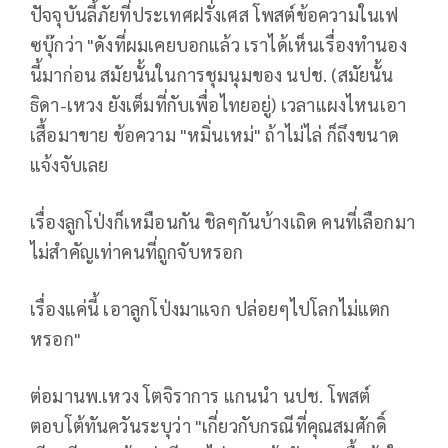
ปัจจุบันลี้ภัยที่ประเทศฝรั่งเศส โพสต์ข้อความในเฟ
ซบุ๊กว่า "ดังที่ผมเคยบอกแล้ว เราได้เห็นเรื่องทำนอง
นี้มาก่อน สมัยนั้นในการชุมนุมของ นปช. (สมัยนั้น
ธิดา-เหวง ยังเต็มที่กับเพื่อไทยอยู่) เวลาแผงไหนเอา
เสื้อมาขาย ข้อความ "หมิ่นเหม่" ถ้าไม่ไล่ ก็ถึงขนาด
แจ้งจับเลย
เรื่องลูกโป่งก็เหมือนกัน ชิลๆกันบ้างเถิด คนที่เลือกมา
ไม่สำคัญเท่าคนที่ถูกจับหรอก
เรื่องแค่นี้ เอาลูกโป่งมาแจก ปล่อยๆไปโลกไม่แตก
หรอก"
ต่อมานพ.เหวง โตจิราการ แกนนำ นปช. โพสต์
ตอบโต้ทันควันระบุว่า "เกี่ยวกับกรณีที่คุณสมศักดิ์