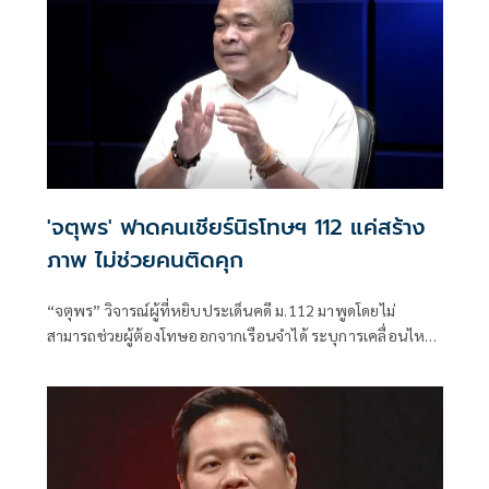
คดีม.112 ให้ขอพระราชทานอภัยโทษเป็นรายบุคคลได้
'จตุพร' ฟาดคนเชียร์นิรโทษฯ 112 แค่สร้าง
ภาพ ไม่ช่วยคนติดคุก
“จตุพร” วิจารณ์ผู้ที่หยิบประเด็นคดี ม.112 มาพูดโดยไม่
สามารถช่วยผู้ต้องโทษออกจากเรือนจำได้ ระบุการเคลื่อนไหว
ที่หวังเพียงคะแนนนิยมไม่แก้ปัญหา พร้อมชี้ช่องทางขอ
พระราชทานอภัยโทษเป็นทางเลือกที่มีโอกาสมากที่สุด