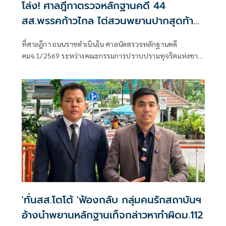
โล่ง! ศาลฎีกาตรวจหลักฐานคดี 44
สส.พรรคก้าวไกล ไต่สวนพยานปากสุดท้าย
18 พ.ค.ปีหน้าก่อนนัดตัดสิน
ที่ศาลฎีกา ถนนราชดำเนินใน ศาลนัดตรวจหลักฐานคดี
คมจ.1/2569 ระหว่างคณะกรรมการปราบปรามทุจริตแห่งชาติ
ผู้ร้อง กับ 44 สส.พร
'ทั่นสส.โตโต้ 'ฟ้องกลับ กลุ่มคนรักสถาบันฯ
อ้างนำพยานหลักฐานเท็จกล่าวหาทำผิดม.112