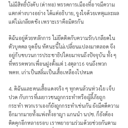
ไม่มีสิทธิ์บังคับ (ด่าทอ) พรรคการเมืองที่อาจมีความ
แตกต่างบางอย่าง ได้แต่อธิบาย, จูงใจด้วยเหตุและผล
แต่ไม่เกลียดชัง เพราะเราคือมิตรกัน
ดิฉันอยู่ด้วยหลักการ ไม่ยึดติดกับความรัก/เกลียดใน
ตัวบุคคล จุดยืน ทัศนะนี้ไม่เปลี่ยนแปลงมาตลอด จึง
อยู่กับขบวนการประชาธิปไตยมาจนถึงปัจจุบัน ทั้ง ๆ
ที่พรรคพวกเพื่อนฝูงตั้งแต่ 14ตุลา16 จนถึงพวก
พคท. เก่าเป็นสลิ่มเป็นเสื้อเหลืองไปหมด
4. ดิฉันและคนเสื้อแดงจริง ๆ ทุกคนล้วนห่วงใย เจ็บ
ปวด กับการที่เผยาวชนถูกกระทำหรือผู้ลี้ภัยถูก
กระทำ พวกเราเองก็ยังถูกกระทำเช่นกัน ยังมีคดีความ
อีกมากมายทั้งแพ่งทั้งอาญา แกนนำ นปช. ก็ยังต้อง
ติดคุกอีกหลายรอบ เราพยายามร่วมด้วยช่วยกันตาม