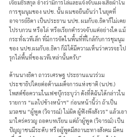
เจียมธีรสกุล อ้างว่ามีการไล่และแจ้งจับแผงเสื้อผ้าใน
การชุมนุมของ นปช. นั้น ผมขอยืนยันว่า ในยุคที่
อาจารย์ธิดา เป็นประธาน นปช. ผมกับอ.ธิดาก็ไม่เคย
ไปรบกวน หรือไล่ หรือเรียกตำรวจจับแต่อย่างใด แม้
กระทั่งเวทีเล็ก ที่มีการจัดในพื้นที่ที่ใกล้กับการชุมนุม
ของ นปช.ผมกับอ.ธิดา ก็มิได้มีความเห็นว่าควรจะไป
รุกไล่พื้นที่ของเวทีเหล่านั้นครับ"
ด้านนางธิดา ถาวรเศรษฐ ประธานแนวร่วม
ประชาธิปไตยต่อต้านเผด็จการแห่งชาติ (นปช.)
โพสต์ข้อความในเฟซบุ๊กระบุว่า ดังที่ดิฉันได้กล่าวใน
รายการ “แลไปข้างหน้าฯ” ก่อนหน้านี้ว่า ถ้าเป็น
มวลชน “ผู้พูด (วิจารณ์) ไม่ผิด ผู้ฟังพึงสังวร” แล้วเอา
มาใคร่ครวญ ถอดบทเรียน แต่ถ้าผู้พูด (วิจารณ์) เป็น
ปัญญาชนมีระดับ หรือผู้พูดมีสถานะทางสังคม มีคน