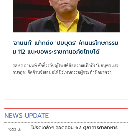
'อานนท์' แท็กถึง 'ปิยบุตร' ค้านนิรโทษกรรม
ม.112 แนะขอพระราชทานอภัยโทษได้
รศ.ดร.อานนท์ ศักดิ์วรวิชญ์ โพสต์ข้อความแท็กถึง "ปิยบุตร แสง
กนกกุล" คัดค้านข้อเสนอให้นิรโทษกรรมผู้กระทำผิดมาตรา
112 ที่เป็นเยาวชน ระ
NEWS UPDATE
โปรดเกล้าฯ ถอดถอน 62 ตุลาการศาลทหาร
16:53 น.