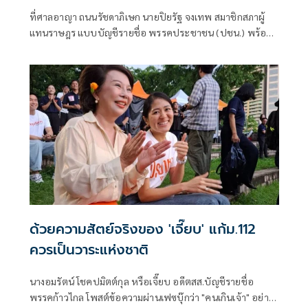
ที่ศาลอาญา ถนนรัชดาภิเษก นายปิยรัฐ จงเทพ สมาชิกสภาผู้
แทนราษฎร แบบบัญชีรายชื่อ พรรคประชาชน (ปชน.) พร้อม
นายนรเศรษฐ์ น
ด้วยความสัตย์จริงของ 'เจี๊ยบ' แก้ม.112
ควรเป็นวาระแห่งชาติ
นางอมรัตน์ โชคปมิตต์กุล หรือเจี๊ยบ อดีตสส.บัญชีรายชื่อ
พรรคก้าวไกล โพสต์ข้อความผ่านเฟซบุ๊กว่า "คนเกินเจ้า" อย่าง