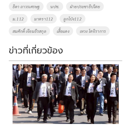
o
Li
Tags
ธิดา ถาวรเศรษฐ
นปช.
ฝ่ายประชาธิปไตย
o
n
ม.112
มาตรา112
ลูกโป่ง112
k
k
สมศักดิ์ เจียมธีรสกุล
เสื้อแดง
เหวง โตจิราการ
ข่าวที่เกี่ยวข้อง