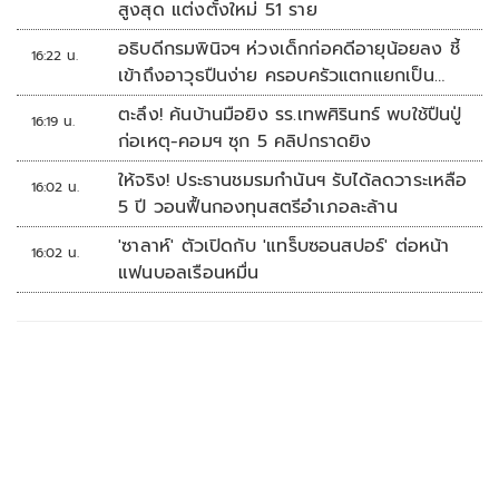
สูงสุด แต่งตั้งใหม่ 51 ราย
อธิบดีกรมพินิจฯ ห่วงเด็กก่อคดีอายุน้อยลง ชี้
16:22 น.
เข้าถึงอาวุธปืนง่าย ครอบครัวแตกแยกเป็น
ชนวนสำคัญ
ตะลึง! ค้นบ้านมือยิง รร.เทพศิรินทร์ พบใช้ปืนปู่
16:19 น.
ก่อเหตุ-คอมฯ ซุก 5 คลิปกราดยิง
ให้จริง! ประธานชมรมกำนันฯ รับได้ลดวาระเหลือ
16:02 น.
5 ปี วอนฟื้นกองทุนสตรีอำเภอละล้าน
'ซาลาห์' ตัวเปิดกับ 'แทร็บซอนสปอร์' ต่อหน้า
16:02 น.
แฟนบอลเรือนหมื่น