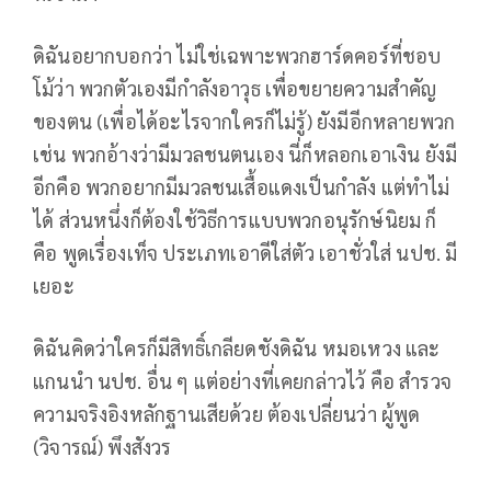
ดิฉันอยากบอกว่า ไม่ใช่เฉพาะพวกฮาร์ดคอร์ที่ชอบ
โม้ว่า พวกตัวเองมีกำลังอาวุธ เพื่อขยายความสำคัญ
ของตน (เพื่อได้อะไรจากใครก็ไม่รู้) ยังมีอีกหลายพวก
เช่น พวกอ้างว่ามีมวลชนตนเอง นี่ก็หลอกเอาเงิน ยังมี
อีกคือ พวกอยากมีมวลชนเสื้อแดงเป็นกำลัง แต่ทำไม่
ได้ ส่วนหนึ่งก็ต้องใช้วิธีการแบบพวกอนุรักษ์นิยม ก็
คือ พูดเรื่องเท็จ ประเภทเอาดีใส่ตัว เอาชั่วใส่ นปช. มี
เยอะ
ดิฉันคิดว่าใครก็มีสิทธิ์เกลียดชังดิฉัน หมอเหวง และ
แกนนำ นปช. อื่น ๆ แต่อย่างที่เคยกล่าวไว้ คือ สำรวจ
ความจริงอิงหลักฐานเสียด้วย ต้องเปลี่ยนว่า ผู้พูด
(วิจารณ์) พึงสังวร