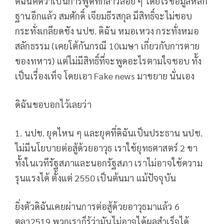
ดิฉันคิดว่าเป็นการพูดที่กล่าวลอย ๆ โดยไร้ข้อมูลหลัก
ฐานอีกแล้ว สมศักดิ์ เจียมธีรสกุล มีสิทธิ์จะไม่ชอบ
กระทั่งเกลียดชัง นปช. ดิฉัน หมอเหวง กระทั่งหมอ
สลักธรรม (เคยโต้กันกรณี 10เมษา เกี่ยวกับการตาย
ของทหาร) แต่ไม่มีสิทธิ์ที่จะพูดอะไรตามใจชอบ ทั้ง
เป็นเรื่องเท็จ โดยเอา Fake news มาขยาย นั่นเอง
ดิฉันขอบอกไว้เลยว่า
1. นปช. ยุคไหน ๆ และยุคที่ดิฉันเป็นประธาน นปช.
ไม่มีนโยบายต่อสู้ด้วยอาวุธ เราใช้ยุทธศาสตร์ 2 ขา
ทั้งในเวทีรัฐสภาและนอกรัฐสภา เราไม่อาจใช้ความ
รุนแรงได้ ตั้งแต่ 2550 เป็นต้นมา แม้ปัจจุบัน
ยิ่งตัวดิฉันเคยผ่านการต่อสู้ด้วยอาวุธมาแล้ว 6
ตุลา2519 พวกเราก็รู้ว่ามันไม่อาจได้ผลสำเร็จได้