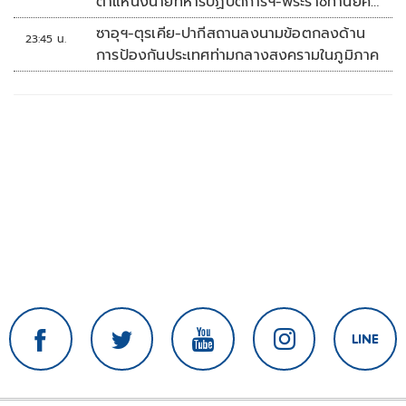
ตำแหน่งนายทหารปฏิบัติการฯ-พระราชทานยศ
'พลตรี'
ซาอุฯ-ตุรเคีย-ปากีสถานลงนามข้อตกลงด้าน
23:45 น.
การป้องกันประเทศท่ามกลางสงครามในภูมิภาค