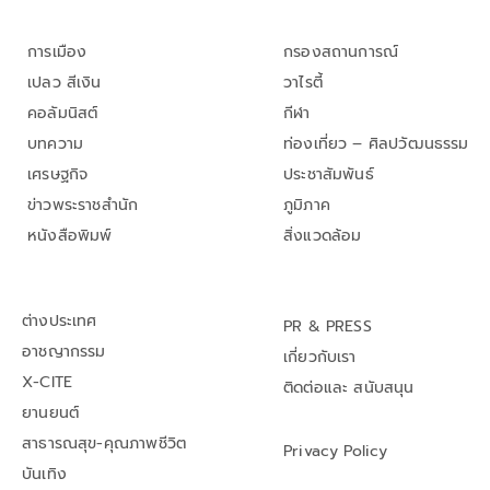
การเมือง
กรองสถานการณ์
เปลว สีเงิน
วาไรตี้
คอลัมนิสต์
กีฬา
บทความ
ท่องเที่ยว – ศิลปวัฒนธรรม
เศรษฐกิจ
ประชาสัมพันธ์
ข่าวพระราชสำนัก
ภูมิภาค
หนังสือพิมพ์
สิ่งแวดล้อม
ต่างประเทศ
PR & PRESS
อาชญากรรม
เกี่ยวกับเรา
X-CITE
ติดต่อและ สนับสนุน
ยานยนต์
สาธารณสุข-คุณภาพชีวิต
Privacy Policy
บันเทิง