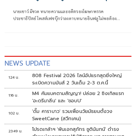
นายเชาว์ มีขวด ทนายความและอดีตรองโฆษกพรรค
ประชาธิปัตย์ โพสต์เฟซบุ๊กว่าลงดาบทนายอินฟลูไม่พอต้อง
เปิดชื่อด้วย
NEWS UPDATE
808 Festival 2026 ไลน์อัปแรกสุดยิ่งใหญ่
1:24 น.
ระเบิดความมันส์ 2 วันเต็ม 2-3 ต.ค.นี้
M4 คัมแบคตามสัญญา! ปล่อย 2 ซิงเกิลแรก
1:16 น.
'อะดรีนาลีน' และ 'ชอบU'
'ดั๊ม คาราบาว' รวมเพื่อนวัยมัธยมตั้งวง
1:02 น.
SweetCane (สวีทเคน)
โปรดเกล้าฯ 'พันเอกสุภัทร ชูตินันทน์' ดำรง
23:49 น.