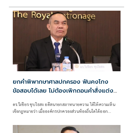
ยกคำพิพากษาศาลปกครอง ฟันคงโกง
ข้อสอบได้เลย ไม่ต้องเพิกถอนคำสั่งแต่ง
ตั้ง
ดร.วิเชียร ชุบไธสง อดีตนายกสภาทนายความ ได้ให้ความเห็น
เชิงกฎหมายว่า เมื่อองค์กรปกครองส่วนท้องถิ่นใดได้ออก
ประกาศกำหนดหลักเ