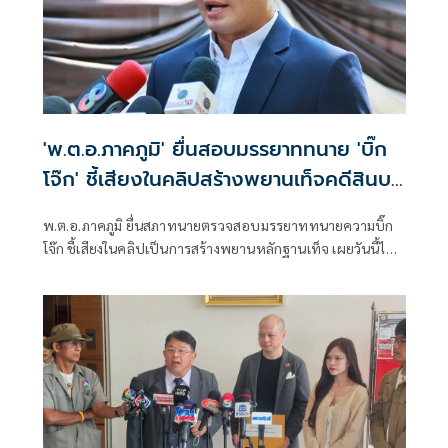
'พ.ต.อ.ภาคภูมิ' ยื่นสอบมรรยาททนาย 'บิ๊ก
โจ๊ก' ชี้เสียงในคลิปสร้างพยานเท็จคดีสินบน
ทอง
พ.ต.อ.ภาคภูมิ ยื่นสภาทนายตรวจสอบมรรยาททนายความบิ๊ก
โจ๊ก ชี้เสียงในคลิปเป็นการสร้างพยานหลักฐานเท็จ เผยวันนี้ได้
เจอเจ้าตัวช่วงขึ้นศาล ยันความเป็นพี่เป็นน้องยังอยู่ แต่เรื่องคดี
ความก็ต้องว่ากันไป