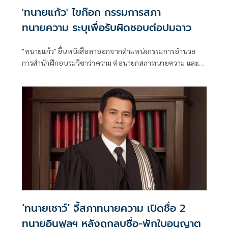
'ทนายแก้ว' ไขก๊อก กรรมการสภา
ทนายความ ระบุเพื่อรับผิดชอบต่อปมฉาว
"ทนายแก้ว" ยื่นหนังสือลาออกจากตำแหน่งกรรมการอำนวย
การสำนักฝึกอบรมวิชาว่าความ ต่อนายกสภาทนายความ และ
ผอ.สำนักฝึกอบรม เพื่อเป็นการแสดงสปิริตและไม่อยากให้สภา
ทนายได้รับความเสียหาย
‘ทนายเชาว์’ จี้สภาทนายความ เปิดชื่อ 2
ทนายอินฟูลฯ หลังถูกลบชื่อ-พักใบอนุญาต