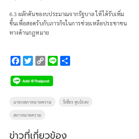
6.3 ผลักดันของบประมาณจากรัฐบาล ให้ได้รับเพิ่ม
ขึ้นเพื่อสอดรับกับภารกิจในการช่วยเหลือประชาชน
ทางด้านกฎหมาย
F
T
C
Li
S
ac
wi
o
n
h
e
tt
p
e
ar
b
er
y
e
o
Li
Tags
นายกสภาทนายความ
วิเชียร ชุบไธสง
o
n
สภาทนายความ
k
k
ข่าวที่เกี่ยวข้อง