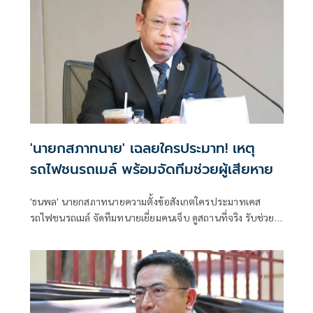
'นายกสภาทนาย' เฉลยใครประมาท! เหตุ
รถไฟชนรถเมล์ พร้อมจัดทีมช่วยผู้เสียหาย
'ธนพล' นายกสภาทนายความตั้งข้อสังเกตใครประมาทเคส
รถไฟชนรถเมล์ จัดทีมทนายเยี่ยมคนเจ็บ ดูสถานที่จริง รับช่วย
เหลือเคสนี้ทุกคน รับเป็นตัวกลางเจรจรค่าเสียหายจาก 'รฟท.-
ขสมก.'