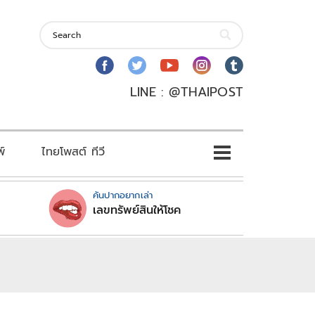
LINE : @THAIPOST
พ์
ไทยโพสต์ ทีวี
คันปากอยากเล่า
เลขทรัพย์สินให้โชค