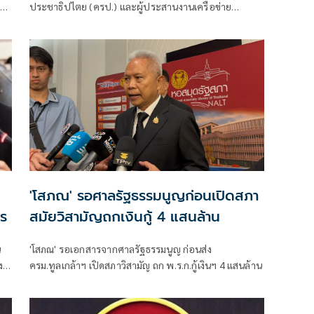
 49
ประชาธิปไตย (ครป.) และผู้ประสานงานเครือข่าย
ประชาธิปไตยทางเศรษฐกิจ กล่าวถึงกรณีตามที่มีข่าวว่า
นพ.สรณ อาจจะเดินทางมาร่วมประชุม กสทช.
'โสภณ' รอศาลรัฐธรรมนูญก่อนเปิดสภา
าร
สมัยวิสามัญถกเงินกู้ 4 แสนล้าน
น
'โสภณ' รอเอกสารจากศาลรัฐธรรมนูญ ก่อนส่ง
ง
ครม.ทูลเกล้าฯ เปิดสภาวิสามัญ ถก พ.ร.ก.กู้เงินฯ 4 แสนล้าน