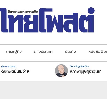
เศรษฐกิจ
ต่างประเทศ
บันเทิง
หนังสือพิม
ผักกาดหอม
วิสามัญบันเทิง
ดับไฟใต้มันไม่ง่าย
สุภาพบุรุษผู้อาวุโส?