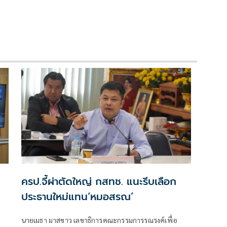
ครป.จี้ผ่าตัดใหญ่ กสทช. แนะรีบเลือก
ประธานใหม่แทน‘หมอสรณ’
ง
นายเมธา มาสขาว เลขาธิการคณะกรรมการรณรงค์เพื่อ