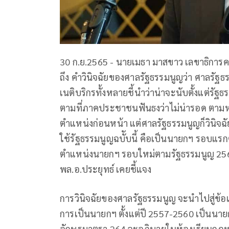
30 ก.ย.2565 - นายเมธา มาสขาว เลขาธิการ
ถึง คำวินิจฉัยของศาลรัฐธรรมนูญว่า ศาลรัฐธร
เนติบริกรทั้งหลายชี้นำว่าน่าจะนับตั้งแต่รั
ตามที่ภาคประชาชนฟันธงว่าไม่น่ารอด ตามห
ตำแหน่งก่อนหน้า แต่ศาลรัฐธรรมนูญก็วินิจฉัย
ใช้รัฐธรรมนูญฉบัับนี้ คือเป็นนายกฯ รอบแรกตั
ตำแหน่งนายกฯ รอบใหม่ตามรัฐธรรมนูญ 2560 ป
พล.อ.ประยุทธ์ เคยชี้แจง
การวินิจฉัยของศาลรัฐธรรมนูญ จะนำไปสู่ข้อเ
การเป็นนายกฯ ตั้งแต่ปี 2557-2560 เป็นนาย
อักษรมาตรา 264 จะอภิบายในห้องเรียนกฎ