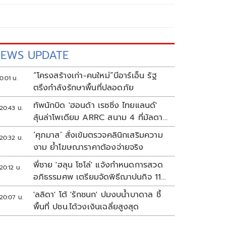
EWS UPDATE
“โครงสร้างเก่า-คนใหม่”บีอาร์เอ็น รัฐ
0:01 น.
ตรึงกำลังรักษาพื้นที่ปลอดภัย
ทัพนักบิด 'ฮอนด้า เรซซิ่ง ไทยแลนด์'
20:43 น.
ลุ้นล่าโพเดียม ARRC สนาม 4 ที่มัลดาลิ
กา
‘ศุภมาส’ สั่งเข้มตรวจคลินิกเสริมความ
20:32 น.
งาม ย้ำโฆษณาราคาต้องจ่ายจริง
พี่ชาย 'ฮลุน โซโล่' แจ้งกำหนดการสวด
20:12 น.
อภิธรรมศพ เตรียมจัดพิธีฌาปนกิจ 11
ส.ค.
'ลลิดา' โต้ 'รักชนก' ปมงบน้ำบาดาล ชี้
20:07 น.
พื้นที่ ปชน.ได้วงเงินเฉลี่ยสูงสุด