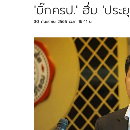
'บิ๊กครป.' ฮึ่ม 'ปร
30 กันยายน 2565 เวลา 16:41 น.