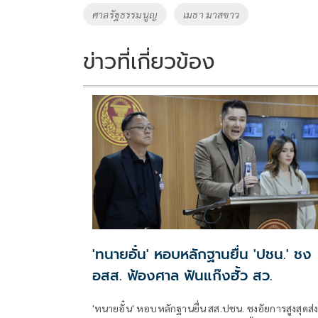
o
n
ศาลรัฐธรรมนูญ
เมธา มาสขาว
k
k
ข่าวที่เกี่ยวข้อง
'ทนายอั๋น' หอบหลักฐานยื่น 'ปชน.' ชง
อสส. ฟ้องศาล ฟันแก๊งฮั้ว สว.
'ทนายอั๋น' หอบหลักฐานยื่น สส.ปชน. ชงอัยการสูงสุดส่