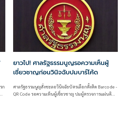
'
ยาวไป! ศาลรัฐธรรมนูญรอความเห็นผู้
เชี่ยวชาญก่อนวินิจฉับปมบาร์โค้ด
เรก
ศาลรัฐธรรมนูญสั่งชะลอวินิจฉัยบัตรเลือกตั้งติด Barcode -
QR Code รอความเห็นผู้เชี่ยวชาญ ปมผู้ตรวจการแผ่นดิน
ยื่นร้องส่อไม่เป็นความลับ