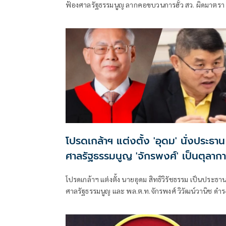
ฟ้องศาลรัฐธรรมนูญ ลากคอขบวนการฮั้ว สว. ผิดมาตรา
พร้อมฟันกกต. ผิด 157 ด้าน 'ภัณฑิล' ย้ำต้องคุ้มครอง
พยาน ไม่ใช่ข่มขู่
โปรดเกล้าฯ แต่งตั้ง 'อุดม' นั่งประธาน
ศาลรัฐธรรมนูญ 'จักรพงศ์' เป็นตุลาก
โปรดเกล้าฯ แต่งตั้ง นายอุดม สิทธิวิรัชธรรม เป็นประธา
ศาลรัฐธรรมนูญ และ พล.ต.ท.จักรพงศ์ วิวัฒน์วานิช ดำร
ตำแหน่งตุลาการศาลรัฐธรรมนูญ มีผลตั้งแต่วันที่ 24
กรกฎาคม 2569 เป็นต้นไป