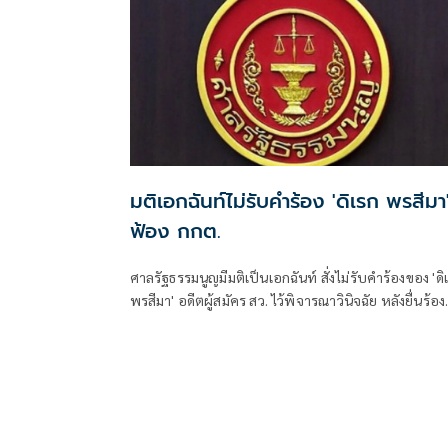
มติเอกฉันท์ไม่รับคำร้อง 'ดิเรก พรสีมา
ฟ้อง กกต.
ศาลรัฐธรรมนูญมีมติเป็นเอกฉันท์ สั่งไม่รับคำร้องของ 'ดิ
พรสีมา' อดีตผู้สมัคร สว. ไว้พิจารณาวินิจฉัย หลังยื่นร้อง
เรียน กกต. จัดการเลือกตั้งระดับอำเภอ-จังหวัดส่อไม่ลับ
และไม่สุจริต