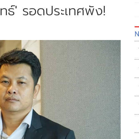
ะยุทธ์' รอดประเทศพัง!
N