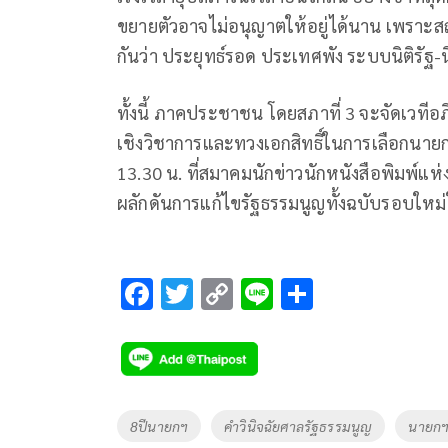
ขยายตัวอาจไม่อนุญาตให้อยู่ได้นาน เพราะส
กันว่า ประยุทธ์รอด ประเทศพัง ระบบนิติรัฐ-น
ทั้งนี้ ภาคประชาชน โดยสภาที่ 3 จะจัดเวทีอภิ
เชิงวิชาการและทวงเอกสิทธิ์ในการเลือกน
13.30 น. ที่สมาคมนักข่าวนักหนังสือพิมพ์แ
ผลักดันการแก้ไขรัฐธรรมนูญทั้งฉบับรอบใหม่
F
T
C
Li
S
ac
wi
o
n
h
e
tt
p
e
ar
b
er
y
e
o
Li
Tags
8ปีนายกฯ
คำวินิจฉัยศาลรัฐธรรมนูญ
นายกฯ