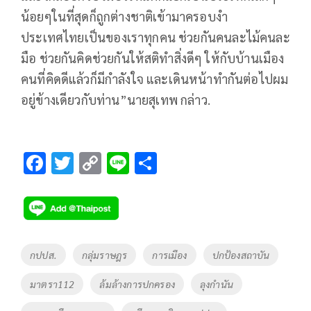
น้อยๆในที่สุดก็ถูกต่างชาติเข้ามาครอบงำ
ประเทศไทยเป็นของเราทุกคน ช่วยกันคนละไม้คนละ
มือ ช่วยกันคิดช่วยกันให้สติทำสิ่งดีๆ ให้กับบ้านเมือง
คนที่คิดดีแล้วก็มีกำลังใจ และเดินหน้าทำกันต่อไปผม
อยู่ข้างเดียวกับท่าน”นายสุเทพ กล่าว.
F
T
C
Li
S
ac
wi
o
n
h
e
tt
p
e
ar
b
er
y
e
o
Li
Tags
กปปส.
กลุ่มราษฎร
การเมือง
ปกป้องสถาบัน
o
n
มาตรา112
ล้มล้างการปกครอง
ลุงกำนัน
k
k