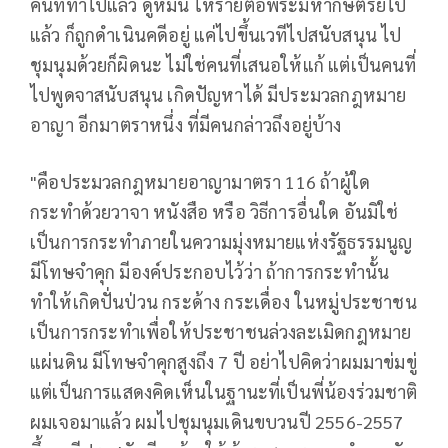
คนที่ทำไปแล้ว ดูหมิ่น ให้ร้ายต่อพระมหากษัตริย์ไป
แล้ว ก็ถูกดำเนินคดีอยู่ แค่ไปขึ้นเวทีไปสนับสนุน ไป
ชุมนุมด้วยก็ผิดนะ ไม่ใช่คนที่เสนอให้แก้ แต่เป็นคนที่
ไปพูดจาสนับสนุน เกิดปัญหาได้ มีประมวลกฎหมาย
อาญา อีกมาตราหนึ่ง ที่มีคนกล่าวถึงอยู่บ้าง
"คือประมวลกฎหมายอาญามาตรา 116 ถ้าผู้ใด
กระทำด้วยวาจา หนังสือ หรือ วิธีการอื่นใด อันมิใช่
เป็นการกระทำภายในความมุ่งหมายแห่งรัฐธรรมนูญ
มีโทษจำคุก มีองค์ประกอบไว้ว่า ถ้าการกระทำนั้น
ทำให้เกิดปั่นป่วน กระด้าง กระเดื่อง ในหมู่ประชาชน
เป็นการกระทำเพื่อให้ประชาชนล่วงละเมิดกฎหมาย
แผ่นดิน มีโทษจำคุกสูงถึง 7 ปี อย่าไปคิดว่าผมมาข่มขู่
แต่เป็นการแสดงคิดเห็นในฐานะที่เป็นพี่น้องร่วมชาติ
ผมเจอมาแล้ว ผมไปชุมนุมเดินขบวนปี 2556-2557