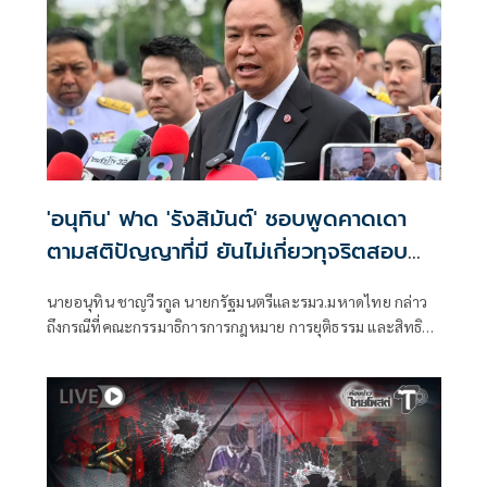
'อนุทิน' ฟาด 'รังสิมันต์' ชอบพูดคาดเดา
ตามสติปัญญาที่มี ยันไม่เกี่ยวทุจริตสอบ
ท้องถิ่น
นายอนุทิน ชาญวีรกูล นายกรัฐมนตรีและรมว.มหาดไทย กล่าว
ถึงกรณีที่คณะกรรมาธิการการกฎหมาย การยุติธรรม และสิทธิ
มนุษยชน สภาผู้แทนราษฎร ที่มี นายรังสิมันต์ โรม เป็นประธาน
กรรมาธิการ มีการอ้างชื่อนายกรัฐมนตรี เข้าไปเกี่ยวข้องกับการ
ทุจริตสอบท้องถิ่น