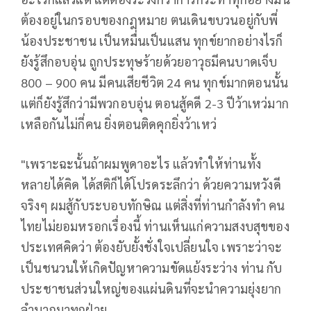
ต้องอยู่ในกรอบของกฎหมาย ตนเดินขบวนอยู่กับพี่
น้องประชาชน เป็นหมื่นเป็นแสน ทุกข์ยากอย่างไรก็
ยังรู้สึกอบอุ่น ถูกประทุษร้ายด้วยอาวุธมีคนบาดเจ็บ
800 – 900 คน มีคนเสียชีวิต 24 คน ทุกข์มากตอนนั้น
แต่ก็ยังรู้สึกว่ามีพวกอบอุ่น ตอนสู้คดี 2-3 ปีว้าเหว่มาก
เหลือกันไม่กี่คน ยิ่งตอนติดคุกยิ่งว้าเหว่
"เพราะฉะนั้นถ้าผมพูดาอะไร แล้วทำให้ท่านทั้ง
หลายได้คิด ได้สติก็ได้โปรดระลึกว่า ด้วยความหวังดี
จริงๆ ผมสู้กับระบอบทักษิณ แต่สิ่งที่ท่านกำลังทำ คน
ไทยไม่ยอมหรอกเรื่องนี้ ท่านเห็นแก่ความสงบสุขของ
ประเทศคิดว่า ต้องยับยั้งชั่งใจเปลี่ยนใจ เพราะว่าจะ
เป็นชนวนให้เกิดปัญหาความขัดแย้งระว่าง ท่าน กับ
ประชาชนส่วนใหญ่ของแผ่นดินที่จะนำความยุ่งยาก
ลำบากมาทุกฝ่าย