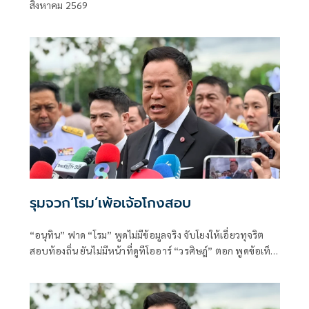
สิงหาคม 2569
เพชร
รุมจวก‘โรม’เพ้อเจ้อโกงสอบ
“อนุทิน” ฟาด “โรม” พูดไม่มีข้อมูลจริง จับโยงให้เอี่ยวทุจริต
สอบท้องถิ่น ยันไม่มีหน้าที่ดูทีโออาร์ “วรศิษฎ์” ตอก พูดข้อเท็จ
จริงไม่ครบ