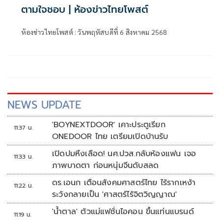
ตามใจชอบ | ห้องข่าวไทยโพสต์
ห้องข่าวไทยโพสต์ : วันพฤหัสบดีที่ 6 สิงหาคม 2568
NEWS UPDATE
'BOYNEXTDOOR' เคาะประตูเรียก
11:37 น.
ONEDOOR ไทย เตรียมเปิดบ้านรับ
เปิดปมหึงเลือด! นศ.ปวส.กลับห้องแฟน เจอ
11:33 น.
ภาพบาดตา ก่อนหนุ่มจีนดับสลด
ดร.เอนก เตือนสังคมศาสตร์ไทย ไร้รากเหง้า
11:22 น.
ระวังกลายเป็น 'ศาสตร์ไร้จิตวิญญาณ'
'น้ำตาล' ตัวแม่แฟชั่นไอคอน ขึ้นแท่นแบรนด์
11:19 น.