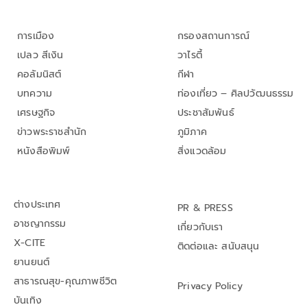
การเมือง
กรองสถานการณ์
เปลว สีเงิน
วาไรตี้
คอลัมนิสต์
กีฬา
บทความ
ท่องเที่ยว – ศิลปวัฒนธรรม
เศรษฐกิจ
ประชาสัมพันธ์
ข่าวพระราชสำนัก
ภูมิภาค
หนังสือพิมพ์
สิ่งแวดล้อม
ต่างประเทศ
PR & PRESS
อาชญากรรม
เกี่ยวกับเรา
X-CITE
ติดต่อและ สนับสนุน
ยานยนต์
สาธารณสุข-คุณภาพชีวิต
Privacy Policy
บันเทิง