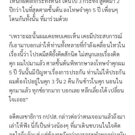
ไหนก็ผิดอีกกระทงหนึ่ง โดนไป 3 กระทง สู้คดีมา 2
ปีกว่า ในที่สุดศาลชั้นต้น ลงโทษจำคุก 5 ปี เพื่อนๆ
โดนกันทั้งนั้น ที่มาร่วมด้วย
"เพราะฉะนั้นผมเคยพบเคยเห็น เคยมีประสบการณ์
ก็เอามาบอกเล่าให้ท่านทั้งหลายที่กำลังเคลื่อนไหวใน
เรื่องนี้ว่า โปรดมีสติยั้งคิดสักนิด ไม่สนุกเลยเรื่องติด
คุก ผมไปมาแล้ว ศาลชั้นต้นพิพากษาลงโทษจำคุกผม
5 ปี วันนั้นมีปัญหาเรื่องการประกัน ท่านไม่ให้ประกัน
ผมต้องไปอยู่ในคุก 3 วัน 2 คืน กินข้าวในคุก นอนใน
คุกมาแล้ว ทุกข์ยากมาก บอกเลย หลีกเลี่ยงได้ เปลี่ยน
ใจเถอะ"
อดีตเลขาธิการ กปปส. กล่าวต่อว่าตนเจอมาแล้วถึงมา
เล่าให้ฟัง นี่ก็เป็นห่วงน้องๆ ที่มาเดินขบวนในใจคิด
อะไรก็แล้วแต่ แต่ต้องระวังกว่าการกระทำทุกอย่างมัน