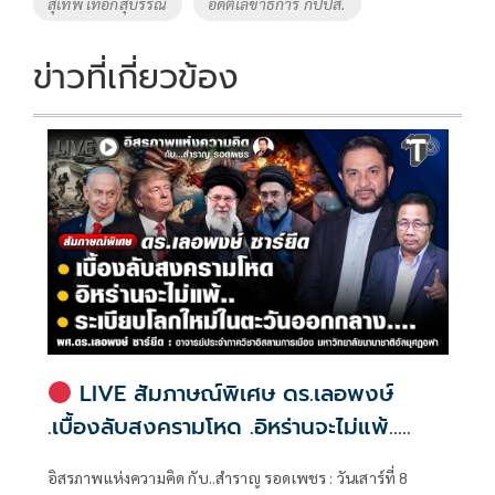
สุเทพ เทือกสุบรรณ
อดีตเลขาธิการ กปปส.
ข่าวที่เกี่ยวข้อง
LIVE สัมภาษณ์พิเศษ ดร.เลอพงษ์
.เบื้องลับสงครามโหด .อิหร่านจะไม่แพ้..
.ระเบียบโลกใหม่ในตะวันออกกลาง…. |
อิสรภาพแห่งความคิด กับ..สำราญ รอดเพชร : วันเสาร์ที่ 8
อิสรภาพแห่งความคิด กับ..สำราญ รอด