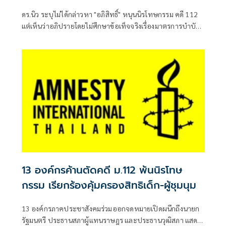
ดร.นิว ระบุไม่ได้กล่าวหา "อภิสิทธิ์" หนุนนิรโทษกรรม คดี 112
แต่เห็นว่าอภิปรายโดยไม่ศึกษาข้อเท็จจริงเรื่องมาตรการบำบัด
ฟื้นฟูเยาวชน พร้อม
13 องค์กรค้านตัดคดี ม.112 พ้นนิรโทษ
กรรม เรียกร้องคุ้มครองสิทธิเด็ก-ผู้ชุมนุม
13 องค์กรภาคประชาสังคมร่วมออกจดหมายเปิดผนึกถึงนายก
รัฐมนตรี ประธานสภาผู้แทนราษฎร และประธานวุฒิสภา แสดง