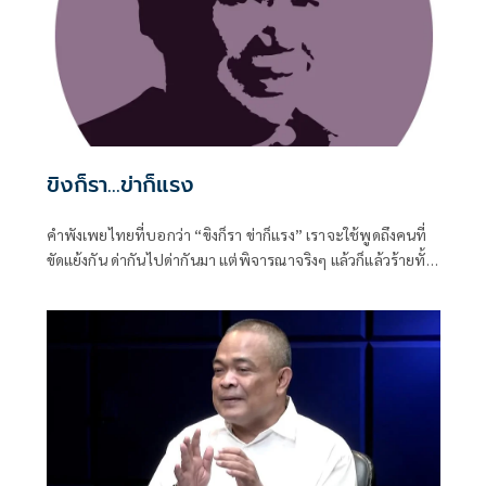
ขิงก็รา...ข่าก็แรง
คำพังเพยไทยที่บอกว่า “ขิงก็รา ข่าก็แรง” เราจะใช้พูดถึงคนที่
ขัดแย้งกัน ด่ากันไปด่ากันมา แต่พิจารณาจริงๆ แล้วก็แล้วร้ายทั้ง
คู่ ขิงที่ขึ้นราก็ใช้ไม่ได้ ข่าที่กลิ่นแรงเกินไปก็ใช้ไม่ดี รัฐบาลก็ทำ
หลายอย่างที่ไม่ดี