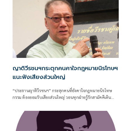
ญาติวีรชนฯกระตุกคนคาใจกฎหมายนิรโทษฯ
แนะฟังเสียงส่วนใหญ่
“ประธานญาติวีรชนฯ” กระตุกคนที่ยังคาใจกฎหมายนิรโทษ
กรรม ต้องยอมรับเสียงส่วนใหญ่ วอนทุกฝ่ายรู้รักสามัคคีเดิน
หน้าสร้างสังคมสันติสุขตามเจตนารมณ์ ย้ำหลักการ คดี ม.112
เป็น ”พระราชอำนาจ” ผู้ใดจะละเมิดมิได้เผยผู้มีอายุต่ำกว่า 18
ปีส่วนใหญ่เข้าสู่กระบวนการฟื้นฟูเกือบหมดแล้ว แนะคนที่โดน
คดีม.112 ให้ขอพระราชทานอภัยโทษเป็นรายบุคคลได้