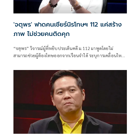
'จตุพร' ฟาดคนเชียร์นิรโทษฯ 112 แค่สร้าง
ภาพ ไม่ช่วยคนติดคุก
“จตุพร” วิจารณ์ผู้ที่หยิบประเด็นคดี ม.112 มาพูดโดยไม่
สามารถช่วยผู้ต้องโทษออกจากเรือนจำได้ ระบุการเคลื่อนไหว
ที่หวังเพียงคะแนนนิยมไม่แก้ปัญหา พร้อมชี้ช่องทางขอ
พระราชทานอภัยโทษเป็นทางเลือกที่มีโอกาสมากที่สุด