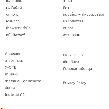
เปลว สีเงิน
วาไรตี้
คอลัมนิสต์
กีฬา
บทความ
ท่องเที่ยว – ศิลปวัฒนธรรม
เศรษฐกิจ
ประชาสัมพันธ์
ข่าวพระราชสำนัก
ภูมิภาค
หนังสือพิมพ์
สิ่งแวดล้อม
ต่างประเทศ
PR & PRESS
อาชญากรรม
เกี่ยวกับเรา
X-CITE
ติดต่อและ สนับสนุน
ยานยนต์
สาธารณสุข-คุณภาพชีวิต
Privacy Policy
บันเทิง
ไทยโพสต์ ทีวี