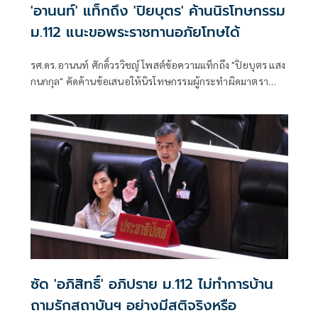
'อานนท์' แท็กถึง 'ปิยบุตร' ค้านนิรโทษกรรม
ม.112 แนะขอพระราชทานอภัยโทษได้
รศ.ดร.อานนท์ ศักดิ์วรวิชญ์ โพสต์ข้อความแท็กถึง "ปิยบุตร แสง
กนกกุล" คัดค้านข้อเสนอให้นิรโทษกรรมผู้กระทำผิดมาตรา
112 ที่เป็นเยาวชน ระ
ซัด 'อภิสิทธิ์' อภิปราย ม.112 ไม่ทำการบ้าน
ถามรักสถาบันฯ อย่างมีสติจริงหรือ