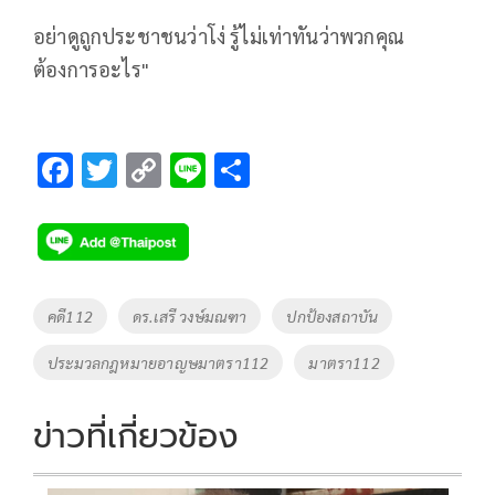
อย่าดูถูกประชาชนว่าโง่ รู้ไม่เท่าทันว่าพวกคุณ
ต้องการอะไร"
F
T
C
Li
S
ac
wi
o
n
h
e
tt
p
e
ar
b
er
y
e
o
Li
Tags
คดี112
ดร.เสรี วงษ์มณฑา
ปกป้องสถาบัน
o
n
ประมวลกฎหมายอาญษมาตรา112
มาตรา112
k
k
ข่าวที่เกี่ยวข้อง