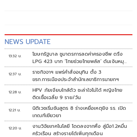
ความกังวลหลังสภาเห็นชอบร่าง พ
NEWS UPDATE
โฆษกรัฐบาล ชูมาตรการลดค่าครองชีพ ตรึง
13:32 น.
LPG 423 บาท ‘ไทยช่วยไทยพลัส’ ดันเงินหมุน
แสนล้าน
ราชกิจจาฯ แพร่คำสั่งอนุทิน ตั้ง 3
12:37 น.
ขรก.การเมืองประจำสำนักเลขาธิการนายกฯ
HPV ภัยเงียบใกล้ตัว ชะล่าใจไม่ได้ หญิงไทย
12:28 น.
ติดเชื้อเฉลี่ย 9 ราย/วัน
นิติเวชเริ่มชันสูตร 8 ร่างเหยื่อเหตุยิง รร. เปิด
12:21 น.
เกณฑ์เยียวยา
งานวิจัยเทคโนโลยี โดดลงจากหิ้ง สู่มือ1.2หมื่น
12:20 น.
ครัวเรือน สร้างรายได้เพิ่มทุกเดือน