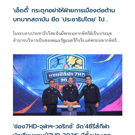
'เอ็ดดี้' กระตุกอย่าให้ฝ่ายการเมืองต่อต้าน
บทบาทสถาบัน ยึด 'ประชาธิปไตย' ไป
ผูกขาดอยู่ฝ่ายเดียว
ในระบอบประชาธิปไตยอันมีพระมหากษัตริย์เป็นประมุข
อำนาจบริหารเป็นของคณะรัฐมนตรีก็จริง แต่พระมหากษัตริย์
ยังทรงเป็นประมุขของรัฐ ไม่ใช่สัญลักษณ์ว่างเปล่า และถูก
ตัดขาดจากพระราชกรณียกิจเพื่อประชาชน
'ช่อง7HD-จุฬาฯ-วอริกซ์' จัด'4ซีรีส์กีฬา