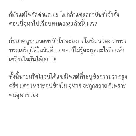
ก็มัวแต่โฟกัสด่าแต่ มธ. ไม่กล้าแตะสถาบันที่เจ้าตั้ง
ตอนนี้จุฬาไปเกือบหมดยวงแล้วมั้ง !!???
ก็ขนาดบูชาอวยพรนักโทษฮ่องกง โจชัว หว่อง ว่าทรง
พระเจริญได้ในวันที่ 13 ตค. ก็ไม่รู้จะพูดอะไรอีกแล้ว
เตรียมใจกันได้เลย !!!!
ทั้งนี้นายนริศโรจน์ได้แชร์โพสต์ที่ระบุข้อความว่า กรุง
ศรีฯ แตก เพราะคนข้างใน จุฬาฯ จะถูกสลาย ก็เพราะ
คนจุฬาฯ เอง