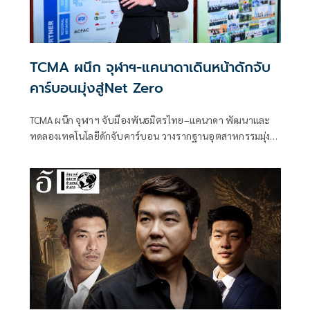
TCMA ผนึก จุฬาฯ-แคนาดาเดินหน้าดักจับ
คาร์บอนมุ่งสู่Net Zero
TCMA ผนึก จุฬาฯ จับมืองพันธมิตรไทย–แคนาดา พัฒนาและ
ทดลองเทคโนโลยีดักจับคาร์บอน วางรากฐานอุตสาหกรรมมุ่ง
สู่Net Zero 2050