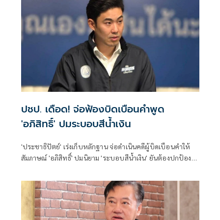
ปชป. เดือด! จ่อฟ้องบิดเบือนคำพูด
'อภิสิทธิ์' ปมระบอบสีน้ำเงิน
'ประชาธิปัตย์' เร่งเก็บหลักฐาน จ่อดำเนินคดีผู้บิดเบือนคำให้
สัมภาษณ์ 'อภิสิทธิ์' ปมนิยาม 'ระบอบสีน้ำเงิน' ยันต้องปกป้อง
ความจริง สร้างบรรทัดฐานใหม่ หยุดใส่ร้ายป้ายสี