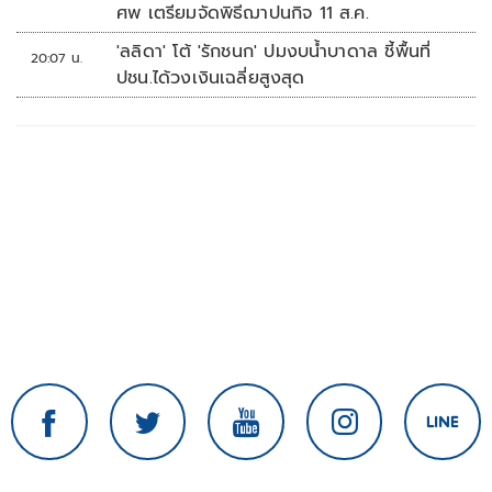
ศพ เตรียมจัดพิธีฌาปนกิจ 11 ส.ค.
'ลลิดา' โต้ 'รักชนก' ปมงบน้ำบาดาล ชี้พื้นที่
20:07 น.
ปชน.ได้วงเงินเฉลี่ยสูงสุด