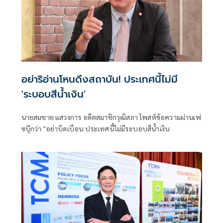
อย่าริอ่านโหนดึงสถาบัน! ประเทศนี้ไม่มี
'ระบอบสีน้ำเงิน'
นายสมชาย แสวงการ อดีตสมาชิกวุฒิสภา โพสต์ข้อความผ่านเฟ
ซบุ๊กว่า "อย่าบิดเบือน ประเทศนี้ไม่มีระบอบสีน้ำเงิน