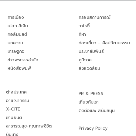
การเมือง
กรองสถานการณ์
เปลว สีเงิน
วาไรตี้
คอลัมนิสต์
กีฬา
บทความ
ท่องเที่ยว – ศิลปวัฒนธรรม
เศรษฐกิจ
ประชาสัมพันธ์
ข่าวพระราชสำนัก
ภูมิภาค
หนังสือพิมพ์
สิ่งแวดล้อม
ต่างประเทศ
PR & PRESS
อาชญากรรม
เกี่ยวกับเรา
X-CITE
ติดต่อและ สนับสนุน
ยานยนต์
สาธารณสุข-คุณภาพชีวิต
Privacy Policy
บันเทิง