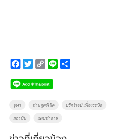
F
T
C
Li
S
ac
wi
o
n
h
e
tt
p
e
ar
b
er
y
e
o
Li
Tags
จุฬา
ท่านทูตพี่นิค
นริศโรจน์ เฟื่องระบิล
o
n
สถาบัน
แผนทำลาย
k
k
ข่าวที่เกี่ยวข้อง