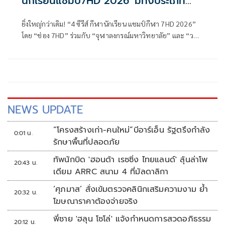
นักเรียนแชมป์7HD 2026' มีทั้งประเภท
ชาย-หญิง
ยิ่งใหญ่กว่าเดิม! “4 ซีรีส์ กีฬานักเรียน แชมป์กีฬา 7HD 2026”
โดย “ช่อง 7HD” ร่วมกับ “จุฬาลงกรณ์มหาวิทยาลัย” และ “วอ
ริกซ์ สปอร์ต” พร้อมสร้างประวัติศาสตร์หน้าใหม่ ให้วงการกีฬา
นักเรียน ขยายประเภทชาย-หญิง เพิ่มโอกาสนักกีฬาเยาวชน
ประเดิมเปิดทัวร์นาเมนต์แรงเต็มสปีดด้วยซีรีส์แรก
“บาสเกตบอล 3x3 นักเรียนชาย” แฟนแม่นห่วงห้ามพลาด ! นัด
แรก 16 พฤษภาคมนี้
NEWS UPDATE
“โครงสร้างเก่า-คนใหม่”บีอาร์เอ็น รัฐตรึงกำลัง
0:01 น.
รักษาพื้นที่ปลอดภัย
ทัพนักบิด 'ฮอนด้า เรซซิ่ง ไทยแลนด์' ลุ้นล่าโพ
20:43 น.
เดียม ARRC สนาม 4 ที่มัลดาลิกา
‘ศุภมาส’ สั่งเข้มตรวจคลินิกเสริมความงาม ย้ำ
20:32 น.
โฆษณาราคาต้องจ่ายจริง
พี่ชาย 'ฮลุน โซโล่' แจ้งกำหนดการสวดอภิธรรม
20:12 น.