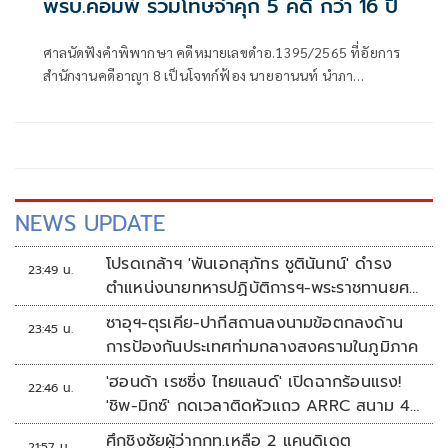
พรบ.คอมพ์ รวมโทษจำคุก 5 คดี กว่า 16 ปี
ศาลนัดฟังคำพิพากษา คดีหมายเลขดำอ.1395/2565 ที่อัยการ
สำนักงานคดีอาญา 8 เป็นโจทก์ฟ้อง นายอานนท์ นำภา
ทนายความและแกนนำม็อบราษฎรในความผิดฐาน หมิ่น
ประมาท ดูหมิ่น หรือแสดงความอาฆาตมาดร้ายพระมหา
กษัตริย์ และพระราชินีฯ มาตรา 112
NEWS UPDATE
โปรดเกล้าฯ 'พันเอกสุภัทร ชูตินันทน์' ดำรง
23:49 น.
ตำแหน่งนายทหารปฏิบัติการฯ-พระราชทานยศ
'พลตรี'
ซาอุฯ-ตุรเคีย-ปากีสถานลงนามข้อตกลงด้าน
23:45 น.
การป้องกันประเทศท่ามกลางสงครามในภูมิภาค
'ฮอนด้า เรซซิ่ง ไทยแลนด์' เปิดฉากร้อนแรง!
22:46 น.
'ชิพ-มิกซ์' กดเวลาติดหัวแถว ARRC สนาม 4
ที่มัลดาลิกา
ศึกชิงชัยผู้ว่ากกท.เหลือ 2 แคนดิเดต
21:57 น.