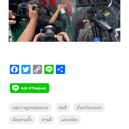
F
T
C
Li
S
ac
wi
o
n
h
e
tt
p
e
ar
b
er
y
e
o
Li
Tags
กลุ่มราษฎรหยุดเอเปก
พ่นสี
ม็อบป่วนเอเปก
o
n
ม็อบสามนิ้ว
สาดสี
แยกอโศก
k
k