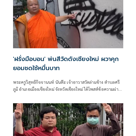
'ฝรั่งมือบอน' พ่นสีวัดดังเชียงใหม่ ผวาคุก
ยอมชดใช้หมื่นบาท
พระครูวิสุทธิกิจจานนท์ นันต๊ะ เจ้าอาวาสวัดล่ามช้าง ตำบลศรี
ภูมิ อำเภอเมืองเชียงใหม่ จังหวัดเชียงใหม่ ได้โพสต์ข้อความผ่าน
เฟซบุ๊ก ถึงความคืบหน้ากรณีชาวต่างชาติพ่นสีกำแพงวัดว่า