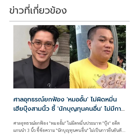
ข่าวที่เกี่ยวข้อง
ศาลอุทธรณ์ยกฟ้อง 'หมออั้ม' ไม่ผิดหมิ่น
เฮียบุ๊งสามนิ้ว ชี้ 'นักบุญทุนคนอื่น' ไม่มีการ
ยืนยันตัวตน
ศาลอุทธรณ์ยกฟ้อง "หมออั้ม" ไม่ผิดหมิ่นประมาท "บุ๊ง" อดีต
เเกนนำ 3 นิ้ว ชี้ข้อความ "นักบุญทุนคนอื่น" ไม่เป็นการยืนยันตัว
ตน ต้องผ่านการสืบค้น สุดอึ้ง! "บุ๊ง" กลับลำ อ้างไม่เคยเปิดรับ