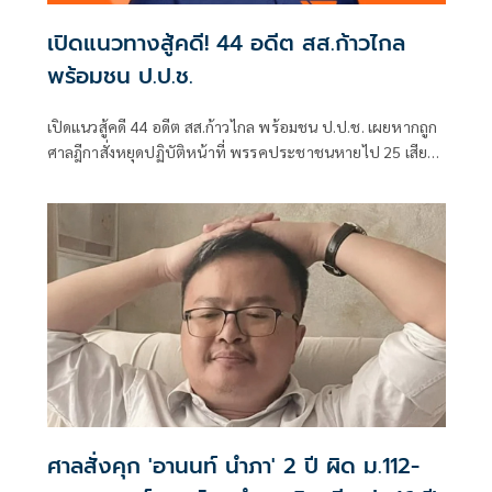
เปิดแนวทางสู้คดี! 44 อดีต สส.ก้าวไกล
พร้อมชน ป.ป.ช.
เปิดแนวสู้คดี 44 อดีต สส.ก้าวไกล พร้อมชน ป.ป.ช. เผยหากถูก
ศาลฎีกาสั่งหยุดปฏิบัติหน้าที่ พรรคประชาชนหายไป 25 เสียง
ยิ่งทำลายยิ่งเติบโต
ศาลสั่งคุก 'อานนท์ นำภา' 2 ปี ผิด ม.112-