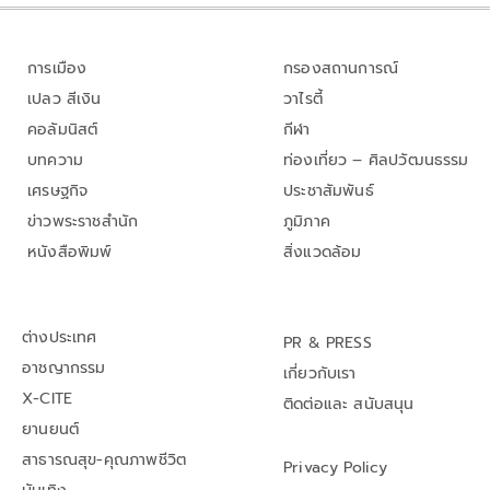
การเมือง
กรองสถานการณ์
เปลว สีเงิน
วาไรตี้
คอลัมนิสต์
กีฬา
บทความ
ท่องเที่ยว – ศิลปวัฒนธรรม
เศรษฐกิจ
ประชาสัมพันธ์
ข่าวพระราชสำนัก
ภูมิภาค
หนังสือพิมพ์
สิ่งแวดล้อม
ต่างประเทศ
PR & PRESS
อาชญากรรม
เกี่ยวกับเรา
X-CITE
ติดต่อและ สนับสนุน
ยานยนต์
สาธารณสุข-คุณภาพชีวิต
Privacy Policy