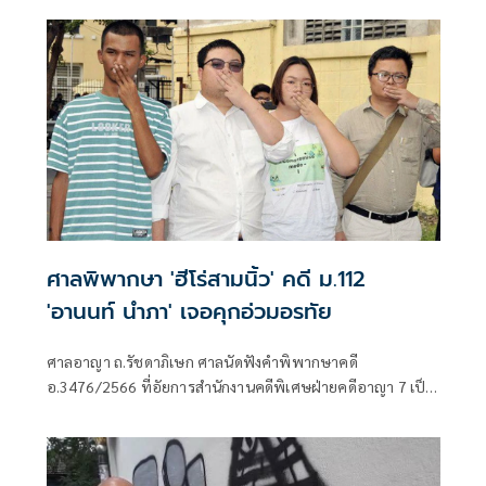
บริจาคเงินม็อบสามนิ้ว
ศาลพิพากษา 'ฮีโร่สามนิ้ว' คดี ม.112
'อานนท์ นำภา' เจอคุกอ่วมอรทัย
ศาลอาญา ถ.รัชดาภิเษก ศาลนัดฟังคำพิพากษาคดี
อ.3476/2566 ที่อัยการสำนักงานคดีพิเศษฝ่ายคดีอาญา 7 เป็น
โจทก์ฟ้อง นายอานนท์ นำภา ทนายความและแกนนำกลุ่ม
ราษฎร ,นายพริษฐ์ หรือ เพนกวิน ชิวารักษ์ อดีตแกนนำกลุ่ม
แนวร่วมธรรมศาสตร์