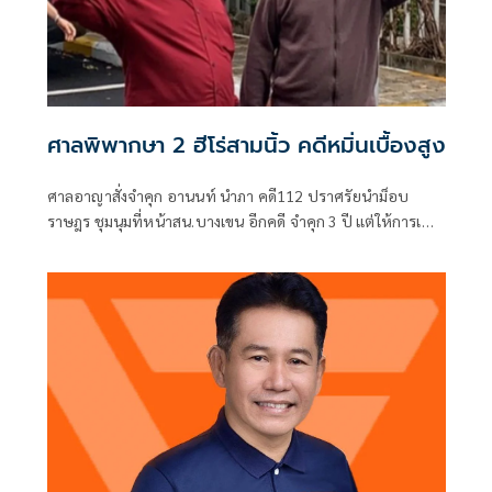
ศาลพิพากษา 2 ฮีโร่สามนิ้ว คดีหมิ่นเบื้องสูง
ศาลอาญาสั่งจำคุก อานนท์ นำภา คดี112 ปราศรัยนำม็อบ
ราษฎร ชุมนุมที่หน้าสน.บางเขน อีกคดี จำคุก 3 ปี แต่ให้การเป็น
ประโยชน์ ลดโทษ 1 ใน 3 คงจำคุก 2 ปี และนับโทษต่อจากคดี
อื่น ส่วนเพนกวิน หลบหนีออกนอกประเทศ ศาลให้ออกหมาย
จับและสั่งจำหน่ายคดีชั่วคราว รวมโดน7 คดี20 ปี