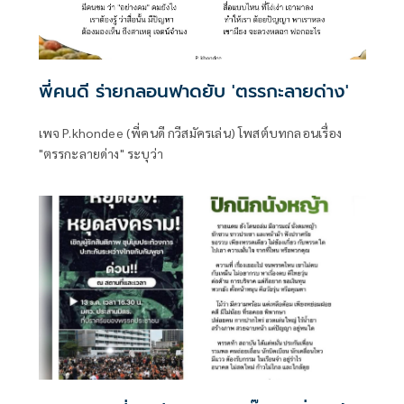
พี่คนดี ร่ายกลอนฟาดยับ 'ตรรกะลายด่าง'
เพจ P.khondee (พี่คนดี กวีสมัครเล่น) โพสต์บทกลอนเรื่อง
"ตรรกะลายด่าง" ระบุว่า