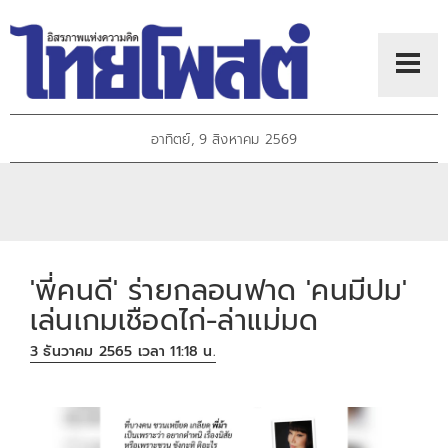
อาทิตย์, 9 สิงหาคม 2569
'พี่คนดี' ร่ายกลอนฟาด 'คนมีปม'
เล่นเกมเชือดไก่-ล่าแม่มด
3 ธันวาคม 2565 เวลา 11:18 น.