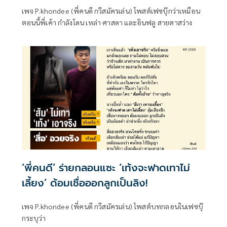
เพจ P.khondee (พี่คนดี กวีสมัครเล่น) โพสต์เฟซบุ๊กว่าเหมือน
ตอนนี้พี่เค้า กำลังโดน เหล่า ศาสดา และอินฟลู สายตาสว่าง
‘พี่คนดี’ ร่ายกลอนแซะ ‘เท้งจะฟาดเทาไม่
เลี้ยง’ ด้อมเชื่อออกลูกเป็นลิง!
เพจ P.khondee (พี่คนดี กวีสมัครเล่น) โพสต์บทกลอนในเฟซบุ๊
กระบุว่า