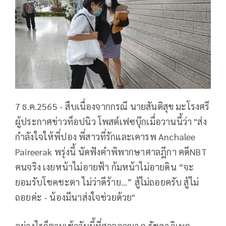
7 ธ.ค.2565 - สืบเนื่องจากกรณี นายสันติสุข มะโรงศรี
ผู้ประกาศข่าวท็อปนิว โพสต์เฟซบุ๊กเมื่อวานนี้ว่า "ส่ง
กำลังใจให้พี่ปอง พี่สาวที่รักและเคารพ Anchalee
Paireerak พรุ่งนี้ นัดฟังคำพิพากษาศาลฎีกา คดีNBT
คนจริง เงยหน้าไม่อายฟ้า ก้มหน้าไม่อายดิน “จะ
ยอมรับโชคชะตา ไม่ว่าดีร้าย...” สู้ไม่ถอยครับ สู้ไม่
ถอยค่ะ - น้องมีนาส่งใจช่วยด้วย"
อย่างไรก็ตามเช้าวันนี้ที่ศาลอาญา ถ.รัชดาภิเษก