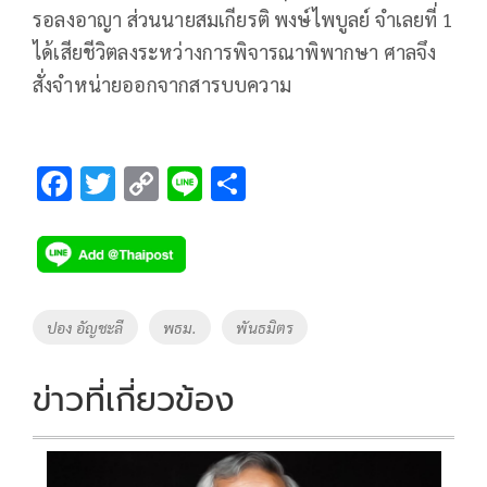
รอลงอาญา ส่วนนายสมเกียรติ พงษ์ไพบูลย์ จำเลยที่ 1
ได้เสียชีวิตลงระหว่างการพิจารณาพิพากษา ศาลจึง
สั่งจำหน่ายออกจากสารบบความ
F
T
C
Li
S
ac
wi
o
n
h
e
tt
p
e
ar
b
er
y
e
o
Li
Tags
ปอง อัญชะลี
พธม.
พันธมิตร
o
n
k
k
ข่าวที่เกี่ยวข้อง