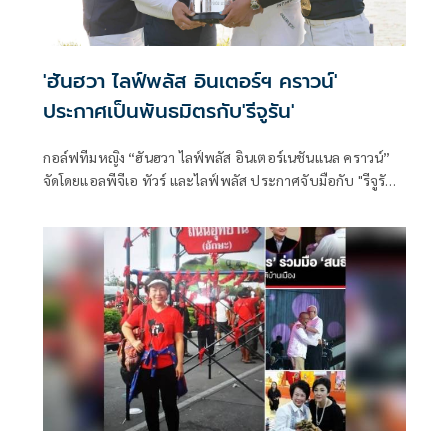
'ฮันฮวา ไลฟ์พลัส อินเตอร์ฯ คราวน์'
ประกาศเป็นพันธมิตรกับ'รีจูรัน'
กอล์ฟทีมหญิง “ฮันฮวา ไลฟ์พลัส อินเตอร์เนชันแนล คราวน์”
จัดโดยแอลพีจีเอ ทัวร์ และไลฟ์พลัส ประกาศจับมือกับ "รีจูรัน"
(REJURAN) ผลิตภัณฑ์รักษาผิวของฟาร์มารีเซิร์ช (Pharma
Research) ในการเป็นพันธมิตรอย่างเป็นทาง ของการแข่งขัน
กอล์ฟทีมรายการนี้ ที่ประเทศเกาหลีใต้ ที่จะแข่งขันในช่วง
ปลายเดือนตุลาคมนี้