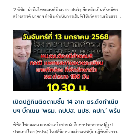
'2 พิชัย' นำทีมไทยแลนด์บินเจรจาสหรัฐ ยึดหลักเป็นพันธมิตร
สร้างสรรค์ นายกฯ กำชับดำเนินการเต็มที่ ให้เกิดความเป็นธรรม
ทั้งสองฝ่าย
เปิดปฏิทินติดตามชั้น 14 จาก ตร.ถึงทำเนีย
บฯ บิ๊กเนม 'พธม.-กปปส.-นปช.-คปท.’ พรึ่บ
พิชิต ไชยมงคล แกนนำเครือข่ายนักศึกษาประชาชนปฏิรูป
ประเทศไทย (คปท.) โพสต์ข้อความผ่านเฟซบุ๊กปฏิทินกิจกรรม