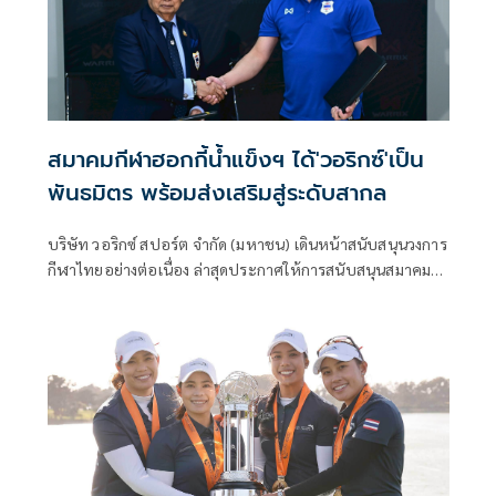
สมาคมกีฬาฮอกกี้น้ำแข็งฯ ได้'วอริกซ์'เป็น
พันธมิตร พร้อมส่งเสริมสู่ระดับสากล
บริษัท วอริกซ์ สปอร์ต จำกัด (มหาชน) เดินหน้าสนับสนุนวงการ
กีฬาไทยอย่างต่อเนื่อง ล่าสุดประกาศให้การสนับสนุนสมาคม
กีฬาฮอกกี้น้ำแข็งแห่งประเทศไทย โดยมอบเครื่องแต่งกายและ
อุปกรณ์กีฬาภายใต้แบรนด์ "วอริกซ์" สำหรับใช้ในการแข่งขัน
การฝึกซ้อม และกิจกรรมที่เกี่ยวข้องกับการแข่งขันอย่างเป็น
ทางการ โดยได้มีการจัดงานแถลงข่าวระหว่าง สมาคมกีฬาฮอกกี้
น้ำแข็งแห่งประเทศไทย เซ็นสัญญาร่วมกับ บริษัท วอริกซ์
สปอร์ต จำกัด (มหาชน) ผู้นำด้านนวัตกรรมและผลิตภัณฑ์ชุด
กีฬาของประเทศไทย เมื่อวันที่ 10 ต.ค.2568