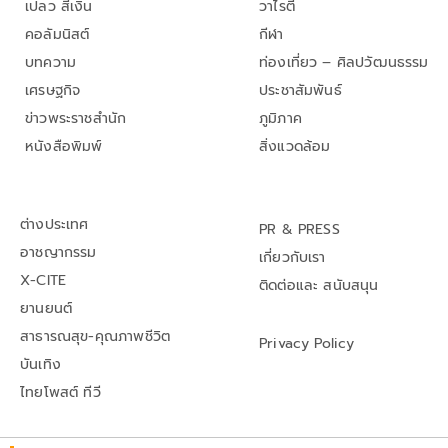
เปลว สีเงิน
วาไรตี้
คอลัมนิสต์
กีฬา
บทความ
ท่องเที่ยว – ศิลปวัฒนธรรม
เศรษฐกิจ
ประชาสัมพันธ์
ข่าวพระราชสำนัก
ภูมิภาค
หนังสือพิมพ์
สิ่งแวดล้อม
ต่างประเทศ
PR & PRESS
อาชญากรรม
เกี่ยวกับเรา
X-CITE
ติดต่อและ สนับสนุน
ยานยนต์
สาธารณสุข-คุณภาพชีวิต
Privacy Policy
บันเทิง
ไทยโพสต์ ทีวี