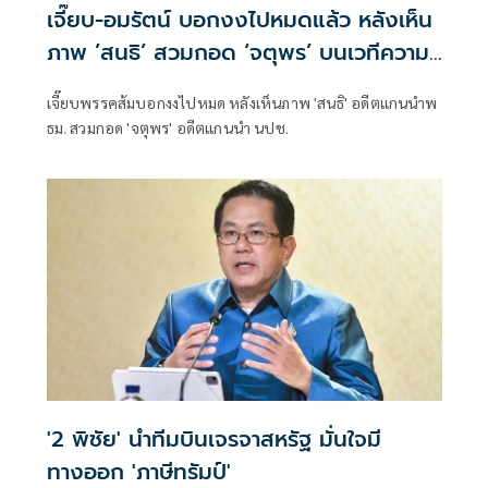
เจี๊ยบ-อมรัตน์ บอกงงไปหมดแล้ว หลังเห็น
ภาพ ’สนธิ’ สวมกอด ‘จตุพร’ บนเวทีความ
จริงมีหนึ่งเดียว
เจี๊ยบพรรคส้มบอกงงไปหมด หลังเห็นภาพ 'สนธิ' อดีตแกนนำพ
ธม. สวมกอด 'จตุพร' อดีตแกนนำ นปช.
'2 พิชัย' นำทีมบินเจรจาสหรัฐ มั่นใจมี
ทางออก 'ภาษีทรัมป์'