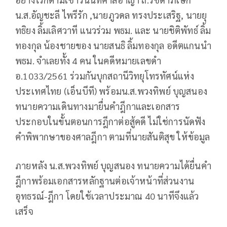
น.ส.อัญชะลี ไพรีรัก ,นายภูวดล ทรงประเสริฐ, นายยุ
ทธิยง ลิ้มเลิศวาที แนวร่วม พธม. และ นายชิติพัทธ์ ลิ้ม
ทองกุล น้องชายของ นายสนธิ ลิ้มทองกุล อดีตแกนนำ
พธม. จำเลยทั้ง 4 คน ในคดีหมายเลขดำ
อ.1033/2561 ร่วมกันบุกสถานีวิทยุโทรทัศน์แห่ง
ประเทศไทย (เอ็นบีที) พร้อมน.ส.พวงทิพย์ บุญสนอง
ทนายความเดินทางมายื่นคำฎีกาและเอกสาร
ประกอบในขั้นตอนการฎีกาต่อสู้คดี ไม่ใช่การนัดฟัง
คำพิพากษาของศาลฎีกา ตามที่นายสันติสุข ให้ข้อมูล
ภายหลัง น.ส.พวงทิพย์ บุญสนอง ทนายความได้ยื่นคำ
ฎีกาพร้อมเอกสารหลักฐานต่อเจ้าหน้าที่ส่วนงาน
อุทธรณ์-ฎีกา โดยใช้เวลาประมาณ 40 นาทีจึงแล้ว
เสร็จ