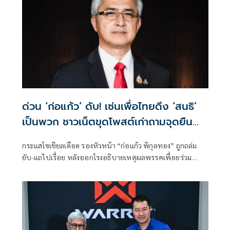
ด่วน ‘ก่อแก้ว’ ดับ! เซ่นเพื่อไทยดึง ‘สนธิ’
เป็นพวก ชาวเน็ตขุดโพสต์เก่าถามจุดยืน
‘จตุพร‘
กระแสโซเชียลเดือด รองหัวหน้า “ก่อแก้ว พิกุลทอง” ถูกถล่ม
ยับ-แถไปเรื่อย หลังออกโรงอธิบายเหตุผลพรรคเพื่อยร่วม
อวยพรวันเกิด “สนธิ ลิ้มทองกุล” ทั้งที่เจ้าตัวเคยโพสต์ตั้งคำถาม
ต่อจุดยืน “จตุพร พรหมพันธุ์” ที่ขึ้นเวทีเดียวกับอดีตแกนนำพัน
ธมิตรฯเมื่อกลางปีนี้