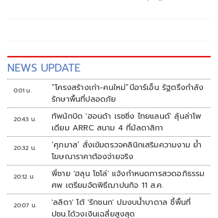
เร่งด่วน ติดตามชั้น 14
NEWS UPDATE
“โครงสร้างเก่า-คนใหม่”บีอาร์เอ็น รัฐตรึงกำลัง
0:01 น.
รักษาพื้นที่ปลอดภัย
ทัพนักบิด 'ฮอนด้า เรซซิ่ง ไทยแลนด์' ลุ้นล่าโพ
20:43 น.
เดียม ARRC สนาม 4 ที่มัลดาลิกา
‘ศุภมาส’ สั่งเข้มตรวจคลินิกเสริมความงาม ย้ำ
20:32 น.
โฆษณาราคาต้องจ่ายจริง
พี่ชาย 'ฮลุน โซโล่' แจ้งกำหนดการสวดอภิธรรม
20:12 น.
ศพ เตรียมจัดพิธีฌาปนกิจ 11 ส.ค.
'ลลิดา' โต้ 'รักชนก' ปมงบน้ำบาดาล ชี้พื้นที่
20:07 น.
ปชน.ได้วงเงินเฉลี่ยสูงสุด