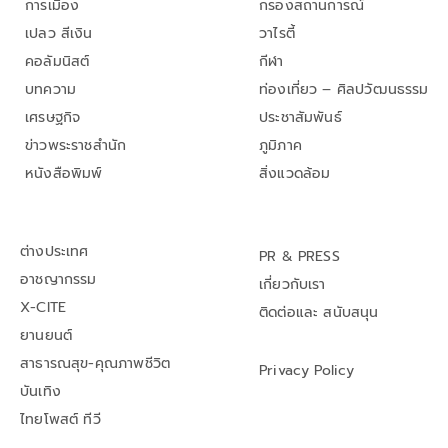
การเมือง
กรองสถานการณ์
เปลว สีเงิน
วาไรตี้
คอลัมนิสต์
กีฬา
บทความ
ท่องเที่ยว – ศิลปวัฒนธรรม
เศรษฐกิจ
ประชาสัมพันธ์
ข่าวพระราชสำนัก
ภูมิภาค
หนังสือพิมพ์
สิ่งแวดล้อม
ต่างประเทศ
PR & PRESS
อาชญากรรม
เกี่ยวกับเรา
X-CITE
ติดต่อและ สนับสนุน
ยานยนต์
สาธารณสุข-คุณภาพชีวิต
Privacy Policy
บันเทิง
ไทยโพสต์ ทีวี