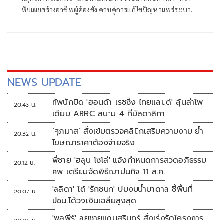
หับเผยสร้างอาชีพผู้ต้องขัง ควบคู่การแก้ไขปัญหาแพร่ระบาด
ปลาหมอคางดำ
NEWS UPDATE
ทัพนักบิด 'ฮอนด้า เรซซิ่ง ไทยแลนด์' ลุ้นล่าโพ
20:43 น.
เดียม ARRC สนาม 4 ที่มัลดาลิกา
‘ศุภมาส’ สั่งเข้มตรวจคลินิกเสริมความงาม ย้ำ
20:32 น.
โฆษณาราคาต้องจ่ายจริง
พี่ชาย 'ฮลุน โซโล่' แจ้งกำหนดการสวดอภิธรรม
20:12 น.
ศพ เตรียมจัดพิธีฌาปนกิจ 11 ส.ค.
'ลลิดา' โต้ 'รักชนก' ปมงบน้ำบาดาล ชี้พื้นที่
20:07 น.
ปชน.ได้วงเงินเฉลี่ยสูงสุด
'พลพีร์' ลุยชายแดนสุรินทร์ สั่งเร่งรัดโครงการ