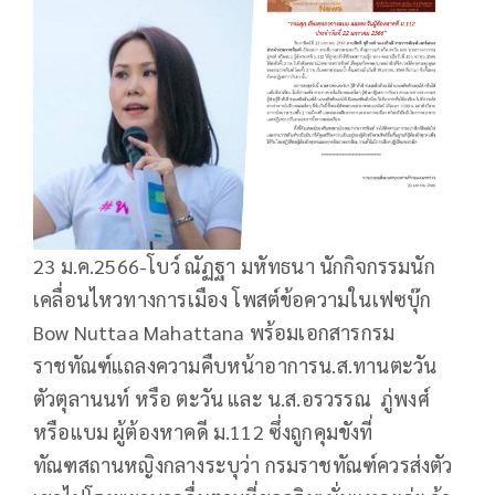
23 ม.ค.2566-โบว์ ณัฏฐา มหัทธนา นักกิจกรรมนัก
เคลื่อนไหวทางการเมือง โพสต์ข้อความในเฟซบุ๊ก​
Bow Nuttaa Mahattana พร้อมเอกสารกรม
ราชทัณฑ์แถลงความคืบหน้าอาการน.ส.ทานตะวัน
ตัวตุลานนท์ หรือ ตะวัน และ น.ส.อรวรรณ ภู่พงศ์
หรือแบม ผู้ต้องหาคดี ม.112 ซึ่งถูกคุมขังที่
ทัณฑสถานหญิงกลางระบุว่า กรมราชทัณฑ์ควรส่งตัว