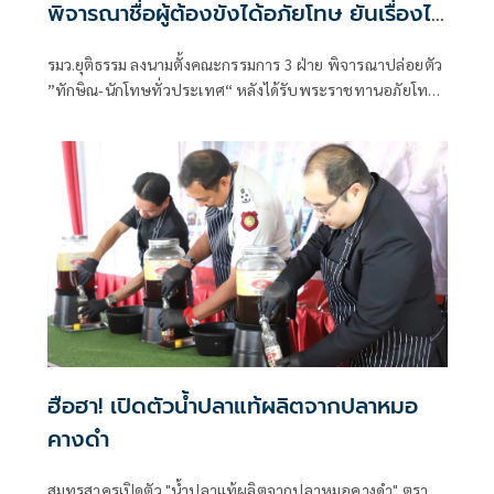
พิจารณาชื่อผู้ต้องขังได้อภัยโทษ ยันเรื่องไม่
ต้องถึงนายกฯ
รมว.ยุติธรรม ลงนามตั้งคณะกรรมการ 3 ฝ่าย พิจารณาปล่อยตัว
”ทักษิณ-นักโทษทั่วประเทศ“ หลังได้รับพระราชทานอภัยโทษ
ยันเรื่องไม่ต้องถึงนายกฯ
ฮือฮา! เปิดตัวน้ำปลาแท้ผลิตจากปลาหมอ
คางดำ
สมุทรสาครเปิดตัว "น้ำปลาแท้ผลิตจากปลาหมอคางดำ" ตรา