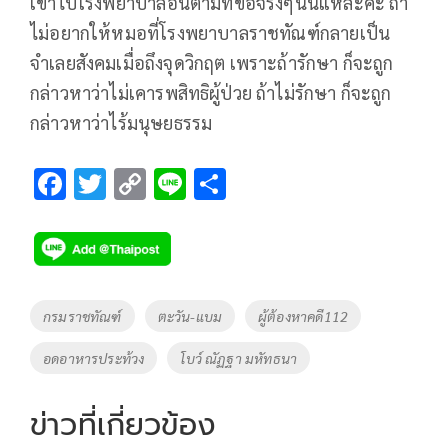
เขาไปโรงพยาบาลอื่นตามที่ขอจริงๆนั่นแหละค่ะ ถ้า
ไม่อยากให้หมอที่โรงพยาบาลราชทัณฑ์กลายเป็น
จำเลยสังคมเมื่อถึงจุดวิกฤต เพราะถ้ารักษา ก็จะถูก
กล่าวหาว่าไม่เคารพสิทธิผู้ป่วย ถ้าไม่รักษา ก็จะถูก
กล่าวหาว่าไร้มนุษยธรรม
F
T
C
Li
S
ac
wi
o
n
h
e
tt
p
e
ar
b
er
y
e
o
Li
Tags
กรมราชทัณฑ์
ตะวัน-แบม
ผู้ต้องหาคดี112
o
n
อดอาหารประท้วง
โบว์ ณัฏฐา มหัทธนา
k
k
ข่าวที่เกี่ยวข้อง