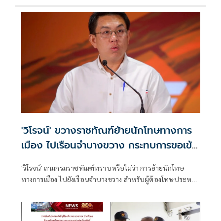
'วิโรจน์' ขวางราชทัณฑ์ย้ายนักโทษทางการ
เมือง ไปเรือนจำบางขวาง กระทบการขอเข้า
ร่วมOECD
'วิโรจน์' ถามกรมราชทัณฑ์ทราบหรือไม่ว่า การย้ายนักโทษ
ทางการเมือง ไปยังเรือนจำบางขวาง สำหรับผู้ต้องโทษประหาร
ชีวิต ระบบนิติรัฐสากลไม่อาจยอมรับได้ อาจกระทบการขอเข้า
ร่วมเป็นสมาชิก OECD ของประเทศไทย กสม.ก็เตือนแล้วว่าจะ
เข้าข่ายละเมิดสิทธิมนุษยชน