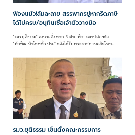
ฟ้องแม้ว!ล้มละลาย สรรพากรขู่หากรีดภาษี
ได้ไม่ครบ/อนุทินเชื่อเจ้าตัววางมือ
"รมว.ยุติธรรม" ลงนามตั้ง คกก. 3 ฝ่าย พิจารณาปล่อยตัว
"ทักษิณ-นักโทษทั่ว ปท." หลังได้รับพระราชทานอภัยโทษ
"ปลัด ยธ." คาดภายในสิ้นเดือน มิ.ย.น่าจะออกใบบริสุทธิ์ได้
รมว.ยุติธรรม เซ็นตั้งคณะกรรมการ