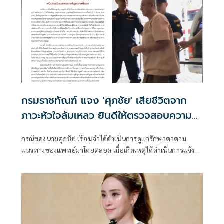
กรมราชทัณฑ์ แจง 'ศุภชัย' เสียชีวิตจาก
ภาวะหัวใจล้มเหลว ยินดีให้ตรวจสอบความ
โปร่งใส
กรณีของนายศุภชัย เรือนจำได้ดำเนินการดูแลรักษาตาตาม
แนวทางของแพทย์มาโดยตลอด เมื่อเกิดเหตุได้ดำเนินการแจ้ง
พนักงานสอบสวนและเจ้าพนักงานชันสูตรพลิกศพตามที่
กฎหมายกำหนดโดยทันที