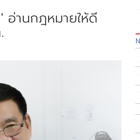
า' อ่านกฎหมายให้ดี
.
N