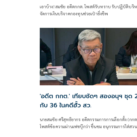
สู้ฟ้องปิดปากเป๋ายิ่งชีพ
เอาบ้าง! สมชัย อดีตกกต. โพสต์รับทราบ รับปฏิบัติบริ
จัดการเงินบริจาคกองทุนช่วยเป๋ายิ่งชีพ
'อดีต กกต.' เทียบชัดๆ สองอนุฯ ชุด 
กับ 36 ในคดีฮั้ว สว.
นายสมชัย ศรีสุทธิยากร อดีตกรรมการการเลือกตั้ง (กกต
โพสต์ข้อความผ่านเฟซบุ๊กว่า ชื่นชม อนุกรรมการไต่สวน
ชุดที่ 26 ของ กกต. แต่ชวนให้สงสัย อนุกรรมการวินิจฉัย