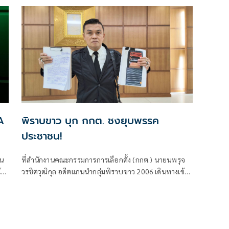
A
พิราบขาว บุก กกต. ชงยุบพรรค
ประชาชน!
ชน
ที่สำนักงานคณะกรรมการการเลือกตั้ง (กกต.) นายนพรุจ
์
วรชิตวุฒิกุล อดีตแกนนำกลุ่มพิราบขาว 2006 เดินทางเข้า
ยื่นหนังสือต่อกกต. และนายทะเบียนพรรคการเมือง เพื่อ