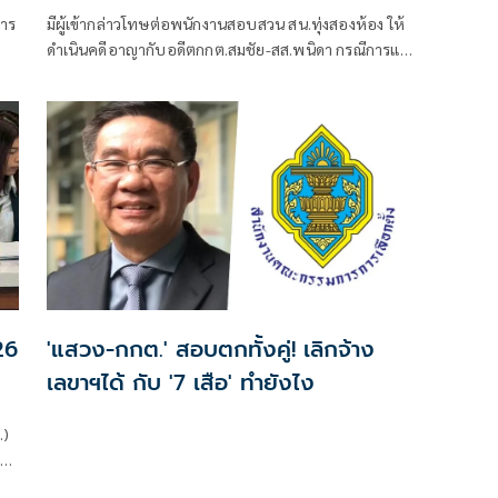
หาร
มีผู้เข้ากล่าวโทษต่อพนักงานสอบสวน สน.ทุ่งสองห้อง ให้
ดำเนินคดีอาญากับอดีตกกต.สมชัย-สส.พนิดา กรณีการแต่ง
ตั้งเป็นอนุกรรมาธิการ โดยอ้างว่าอาจเข้าข่ายฝ่าฝืน
กฎหมายและมาตรฐาน
26
'แสวง-กกต.' สอบตกทั้งคู่! เลิกจ้าง
เลขาฯได้ กับ '7 เสือ' ทำยังไง
.)
ชุด