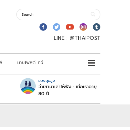
LINE : @THAIPOST
พ์
ไทยโพสต์ ทีวี
มองมุมสูง
จำเขามาเล่าให้ฟัง : เมื่อเราอายุ
80 ปี