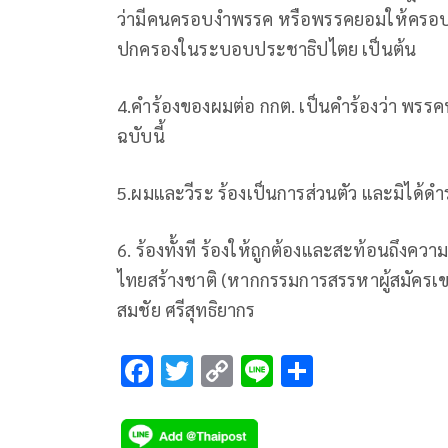
ว่ามีคนครอบงำพรรค หรือพรรคยอมให้ครอบง
ปกครองในระบอบประชาธิปไตย เป็นต้น
4.คำร้องของผมต่อ กกต. เป็นคำร้องว่า พรรคทำ
ฉบับนี้
5.ผมและวีระ ร้องเป็นการส่วนตัว และมิได้
6. ร้องทั้งที ร้องให้ถูกต้องและสะท้อนถึงคว
ไทยสร้างชาติ (หากกรรมการสรรหาผู้สมัครเ
สมชัย ศรีสุทธิยากร
F
T
C
Li
S
ac
wi
o
n
h
e
tt
p
e
ar