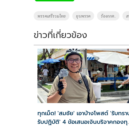
b
er
y
e
o
Li
Tags
พรรคเสรีรวมไทย
ยุบพรรค
ร้องกกต.
ส
o
n
k
k
ข่าวที่เกี่ยวข้อง
ทุกเม็ด! 'สมชัย' เอาบ้างโพสต์ 'รับทรา
รับปฏิบัติ' 4 ข้อเสนอเงินบริจาคกองทุ