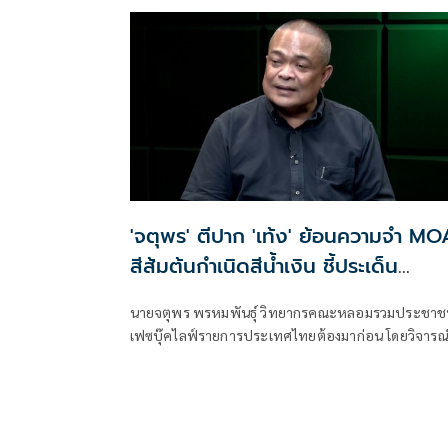
ที่ 36 ของ กกต.
'จตุพร' ตีปาก 'เท้ง' ย้อนความจำ MO
สีส้มต้นกำเนิดสีน้ำเงิน ชี้ประเด็น
องคมนตรีไม่จำบทเรียนถูกยุบพรรค
นายจตุพร พรหมพันธุ์ วิทยากรคณะหลอมรวมประชา
เฟซบุ๊คไลฟ์รายการประเทศไทยต้องมาก่อน โดยวิจารณ
นายณัฐพงษ์ เรืองปัญญาวุฒิ