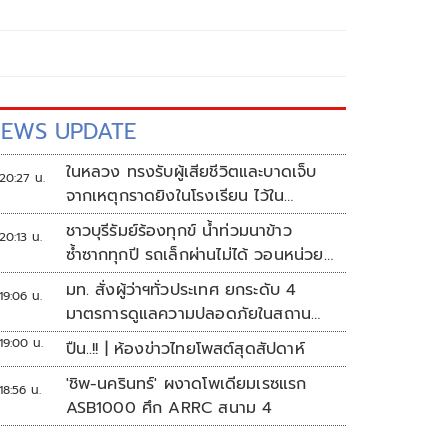
EWS UPDATE
ในหลวง ทรงรับผู้เสียชีวิตและบาดเจ็บ
20:27 น.
จากเหตุกราดยิงในโรงเรียน ไว้ใน
พระบรมราชานุเคราะห์
ชาวบุรีรัมย์ร้องทุกข์ น้ำท่วมนาข้าว
20:13 น.
ซ้ำซากทุกปี รถเล็กผ่านไม่ได้ วอนหน่วย
งานเร่งแก้ไข
มท. สั่งผู้ว่าฯทั่วประเทศ ยกระดับ 4
19:06 น.
มาตรการดูแลความปลอดภัยในสถาน
ศึกษา
19:00 น.
ปืน..!! | ห้องข่าวไทยโพสต์สุดสัปดาห์
'ชิพ-นครินทร์' ผงาดโพเดียมเรซแรก
18:56 น.
ASB1000 ศึก ARRC สนาม 4