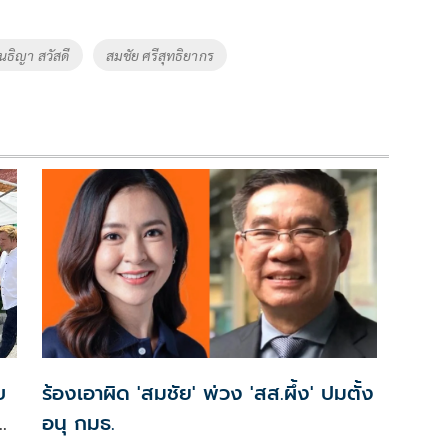
นธิญา สวัสดี
สมชัย ศรีสุทธิยากร
บ
ร้องเอาผิด 'สมชัย' พ่วง 'สส.ผึ้ง' ปมตั้ง
น
อนุ กมธ.