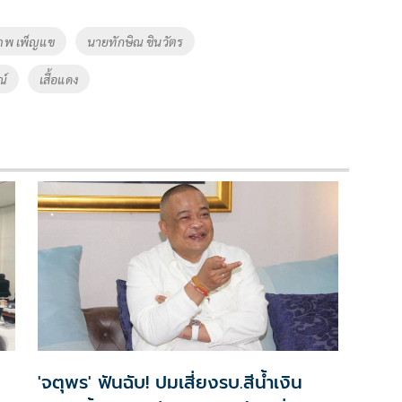
ภพ เพ็ญแข
นายทักษิณ ชินวัตร
ณ์
เสื้อแดง
'จตุพร' ฟันฉับ! ปมเสี่ยงรบ.สีน้ำเงิน