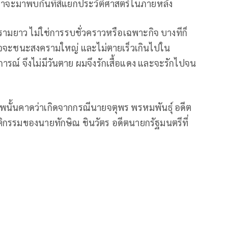
 เราจะมาพบกันที่สี่แยกประวัติศาสตร์ในภายหลัง
ครามยาว ไม่ใช่การรบชั่วคราวหรือเฉพาะกิจ บางทีก็
้งใจจะชนะสงครามใหญ่ และไม่ตายเร็วเกินไปใน
ารณ์ จึงไม่มีวันตาย ผมจึงรักเสื้อแดง และจะรักไปจน
รภพนั้นคาดว่าเกิดจากกรณีนายจตุพร พรหมพันธุ์ อดีต
รรมของนายทักษิณ ชินวัตร อดีตนายกรัฐมนตรีที่