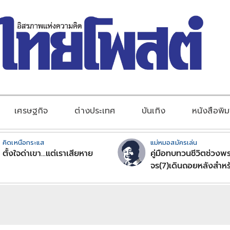
เศรษฐกิจ
ต่างประเทศ
บันเทิง
หนังสือพิม
คิดเหนือกระแส
แม่หมอสมัครเล่น
ตั้งใจด่าเขา...แต่เราเสียหาย
คู่มือทบทวนชีวิตช่วงพร
จร(7)เดินถอยหลังสำหร
ลัคนาราศีตอนที่2