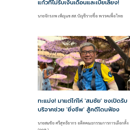
แก้วที่ไม่รับเงินเดือนและเบี้ยเลี้ยง!
นายจักรภพ เพ็ญแข สส.บัญชีรายชื่อ พรรคเพื่อไทย
ทะแม่ง! มาแต่ไก่โห่ 'สมชัย' ชงเปิดรับ
บริจาคช่วย 'ยิ่งชีพ' สู้คดีโดนฟ้อง
นายสมชัย ศรีสุทธิยากร อดีตคณะกรรมการการเลือกตั้ง
(กกต.)