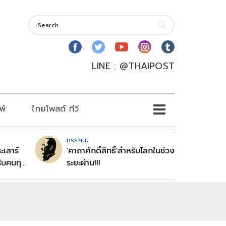
LINE : @THAIPOST
พ์
ไทยโพสต์ ทีวี
ทรรศนะ
ะเสาร์
'คาถาศักดิ์สิทธิ์'สำหรับโลกในช่วง
ับคนทุก
ระยะผ่าน!!!