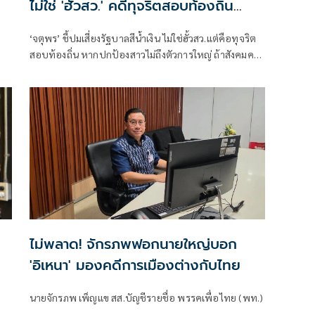
ไม่ใช่ 'ฮั้วสว.' คดีทุจริตสอบท้องถิ่น
สาหัสกว่า หากสังคมคาใจ
‘จตุพร’ ชี้ปมเสี่ยงรัฐบาลสีน้ำเงิน ไม่ใช่ฮั้วสว.แต่คือทุจริต
สอบท้องถิ่น หากปกป้องสาวไม่ถึงตัวการใหญ่ ถ้าสังคมคา
ใจจะเป็นไฟลามทุ่ง
ไม่พลาด! จักรภพฟอกนายใหญ่บอก
'อิเหนา' มองคดีการเมืองต่างกับไทย
นายจักรภพ เพ็ญแข สส.บัญชีรายชื่อ พรรคเพื่อไทย (พท.)