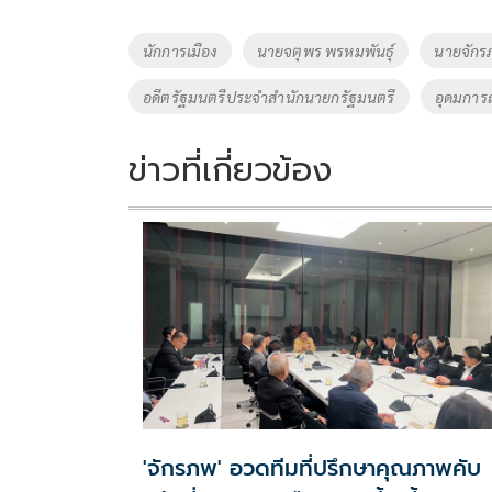
b
er
y
e
o
Li
Tags
นักการเมือง
นายจตุพร พรหมพันธุ์
นายจักร
o
n
อดีตรัฐมนตรีประจำสำนักนายกรัฐมนตรี
อุดมการ
k
k
ข่าวที่เกี่ยวข้อง
'จักรภพ' อวดทีมที่ปรึกษาคุณภาพคับ