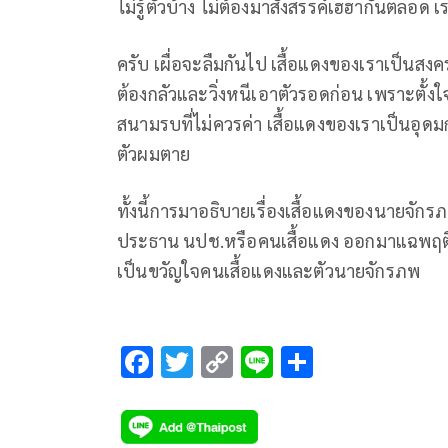
ไม่รู้ตัวบ้าง ไม่ต้องมาสังสรรค์เฮฮากันตลอด
ครับ เผื่อจะลืมกันไป เสื้อแดงของเราเป็นสง
ต้องกลัวและวิ่งหนีเอาตัวรอดก่อน เพราะตั
สนามรบที่ไม่ควรค่า เสื้อแดงของเราเป็นอุดมก
ตัวผมตาย
ทั้งนี้การมาอธิบายเรื่องเสื้อแดงของนายจัก
ประธาน นปช.หรือคนเสื้อแดง ออกมาแฉพฤติก
เป็นขวัญใจคนเสื้อแดงและตัวนายจักรภพ
F
T
C
Li
S
ac
wi
o
n
h
e
tt
p
e
ar