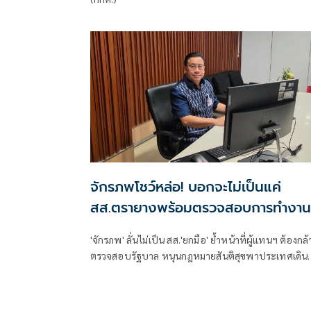
จักรภพโชว์หล่อ! บอกจะไม่เป็นแค่
สส.ตรายางพร้อมตรวจสอบการทำงาน
รัฐบาลด้วย
'จักรภพ' ลั่นไม่เป็น สส.'ยกมือ' ย้ำหน้าที่ผู้แทนฯ ต้องกล้
ตรวจสอบรัฐบาล หนุนกฎหมายสันติสุขพาประเทศเดิน
หน้า พร้อมชี้นักการเมืองต้องพร้อมรับการตรวจสอบ
เพราะอำนาจเป็นของประชาชน