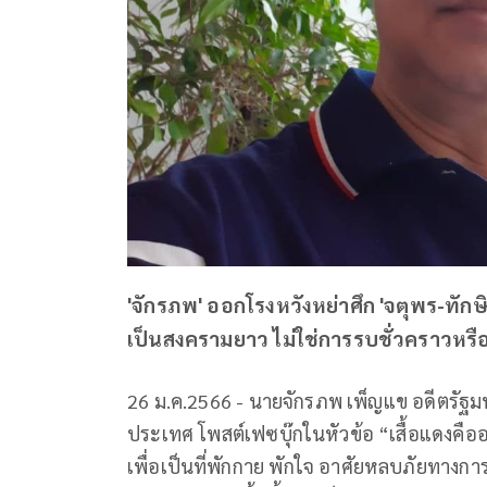
'จักรภพ' ออกโรงหวังหย่าศึก 'จตุพร-ทักษิณ
เป็นสงครามยาว ไม่ใช่การรบชั่วคราวหรื
26 ม.ค.2566 - นายจักรภพ เพ็ญแข อดีตรัฐมนต
ประเทศ โพสต์เฟซบุ๊กในหัวข้อ “เสื้อแดงคืออะ
เพื่อเป็นที่พักกาย พักใจ อาศัยหลบภัยทางการ