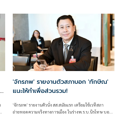
'จักรภพ' รายงานตัวสภาบอก 'ทักษิณ'
แนะให้ทำเพื่อส่วนรวม!
า
'จักรภพ' รายงานตัวนั่ง สส.สมัยแรก เตรียมใช้เวทีสภา
ถ่ายทอดความจริงทางการเมือง ในร่างพ.ร.บ.นิรโทษ บอก
'ทักษิณ' แนะให้ทำเพื่อส่วนรวม เป็นสส.ต้องคิดถึง
ประวัติศาสตร์ อย่าคิดแต่ความนิยมวันนี้พรุ่งนี้