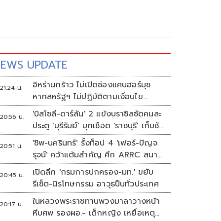
EWS UPDATE
อิหร่านกร้าว ไม่เปิดช่องแคบฮอร์มุซ
21:24 น.
หากสหรัฐฯ ไม่ปฏิบัติตามเงื่อนไข
ทั้งหมด
'บิสโซลี-ดาร์ลัน' 2 แข้งบราซิลซัดคนละ
20:56 น.
ประตู 'บุรีรัมย์' บุกเชือด 'ราชบุรี' เก็บชัย
อุ่นเครื่อง 4 นัดรวด
'ชิพ-นครินทร์' รั้งท็อป 4 'เฟอร์-ปัญจ
20:51 น.
รุจน์' คว้าแต้มสำคัญ ศึก ARRC สนาม
4 เรซ 2
เปิดลึก 'กรมการปกครอง-มท.' ขยับ
20:45 น.
รีเซ็ต-นิรโทษกรรม อาวุธปืนทั่วประเทศ
ในหลวงพระราชทานพวงมาลาวางหน้า
20:17 น.
หีบศพ รองผอ.- เด็กหญิง เหยื่อเหตุก