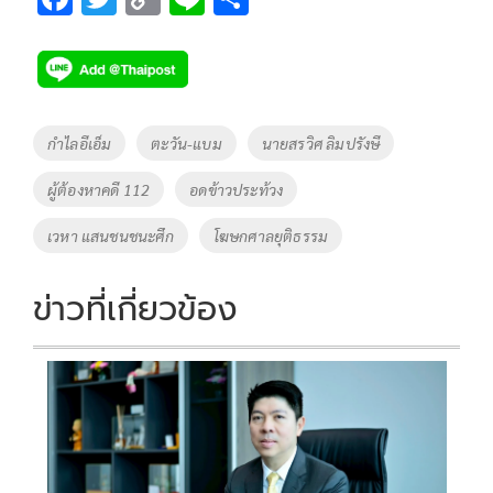
ac
wi
o
n
h
e
tt
p
e
ar
b
er
y
e
o
Li
Tags
กำไลอีเอ็ม
ตะวัน-แบม
นายสรวิศ ลิมปรังษี
o
n
ผู้ต้องหาคดี 112
อดข้าวประท้วง
k
k
เวหา แสนชนชนะศึก
โฆษกศาลยุติธรรม
ข่าวที่เกี่ยวข้อง