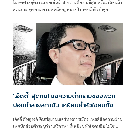
โฆษกศาลยุติธรรม ขอเล่นน้ำสงกรานต์อย่างมีสุข พร้อมเตือนถ้า
ลวนลาม-คุกคามทางเพศผิดกฎหมาย โทษหนักถึงจำคุก
'เอ็ดดี้' สุดทน! แฉความต่ำทรามของพวก
บ่อนทำลายสถาบัน เหยียบย่ำหัวใจคนทั้ง
ชาติ
เอ็ดดี้ อัษฎางค์ อินฟลูเอนเซอร์ทางการเมือง โพสต์ข้อความผ่าน
เฟซบุ๊กส่วนตัวระบุว่า "เสรีภาพ" ที่เหยียบหัวใจคนอื่น ไม่ใช่
เสรีภาพ