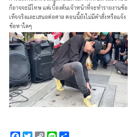
ก็อาจจะมีโทษ แต่เบื้องต้นเจ้าหน้าที่จะทำรายงานข้อ
เท็จจริงและเสนอต่อศาล ตอนนี้ยังไม่มีคำสั่งหรือแจ้ง
ข้อหาใดๆ
F
T
C
Li
S