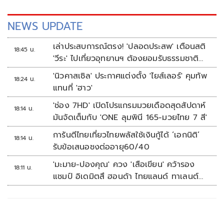
NEWS UPDATE
เล่าประสบการณ์ตรง! 'ปลอดประสพ' เตือนสติ
18:45 น.
'วีระ' ไปเที่ยวอุทยานฯ ต้องยอมรับธรรมชาติ
ดิบๆให้ได้
'นิวคาสเซิล' ประกาศแต่งตั้ง 'ไยส์เลอร์' คุมทัพ
18:24 น.
แทนที่ 'ฮาว'
'ช่อง 7HD' เปิดโปรแกรมมวยเดือดสุดสัปดาห์
18:14 น.
มันจัดเต็มกับ 'ONE ลุมพินี 165-มวยไทย 7 สี'
การันตีไทยเที่ยวไทยพลัสใช้เงินกู้ได้ ‘เอกนิติ’
18:14 น.
รับข้อเสนอชงต่ออายุ60/40
'มะมาย-ปองคุณ' ควง 'เสือเขียน' คว้ารอง
18:11 น.
แชมป์ อิเดมิตสึ ฮอนด้า ไทยแลนด์ ทาเลนต์
คัพ สนาม 3