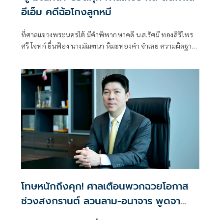
อีเอ็ม คดีฉ้อโกงลูกหมี
ที่ศาลแขวงพระนครใต้ มีคำพิพากษาคดี น.ส.รัศมี ทองสิริไพร
ศรี โจทก์ ยื่นฟ้อง นางมัณฑนา หิมะทองคำ จำเลย ความผิดฐาน
ฉ้อโกง ตามประมวลกฎหมายอาญา มาตรา 341, พระราช
บัญญัติว่าด้วยความผิดอันเกิดจากการใช้เช็ค พ.ศ. 2534 มาตรา
4
โทษหนักถึงคุก! ศาลเตือนพวกฉวยโอกาส
ช่วงสงกรานต์ ลวนลาม-อนาจาร พูดจา
แทะโลมก็มีความผิด