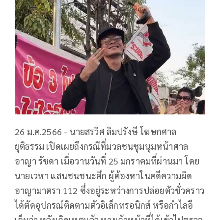
26 ม.ค.2566 - นายสรวิศ ลิมปรังษี โฆษกศาล
ยุติธรรม เปิดเผยถึงกรณีที่มวลชนชุมนุมหน้าศาล
อาญา รัชดา เมื่อวานวันที่ 25 มกราคมที่ผ่านมา โดย
นายเวหา แสนชนชนะศึก ผู้ต้องหาในคดีความผิด
อาญามาตรา 112 ซึ่งอยู่ระหว่างการปล่อยตัวชั่วคราว
ได้ตัดอุปกรณ์ติดตามตัวอิเล็กทรอนิกส์ หรือกำไลอี
เอ็มว่า หลังเกิดเหตุแล้ว ทางเจ้าหน้าที่ได้เข้าไปตรวจ