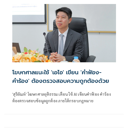
โฆษกศาลแนะใช้ 'เอไอ' เขียน 'คำฟ้อง-
คำร้อง' ต้องตรวจสอบความถูกต้องด้วย
'สุริยัณห์' โฆษกศาลยุติธรรม เตือน ใช้ AI เขียนคำฟ้อง คำร้อง
ต้องตรวจสอบข้อมูลถูกต้อง ภายใต้กรอบกฎหมาย