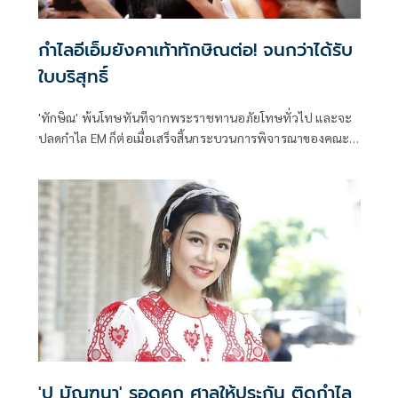
กำไลอีเอ็มยังคาเท้าทักษิณต่อ! จนกว่าได้รับ
ใบบริสุทธิ์
'ทักษิณ' พ้นโทษทันทีจากพระราชทานอภัยโทษทั่วไป และจะ
ปลดกำไล EM ก็ต่อเมื่อเสร็จสิ้นกระบวนการพิจารณาของคณะ
กรรมการฯ 3 ฝ่ายภายใน 120 วันและต้องรอใบบริสุทธิ์ก่อน
'ปู มัณฑนา' รอดคุก ศาลให้ประกัน ติดกำไล