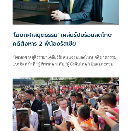
'โฆษกศาลยุติธรรม' เคลียร์ปมร้อนลดโทษ
คดีสังหาร 2 พี่น้องรัสเซีย
“โฆษกศาลยุติธรรม" เคลียร์สังคม แจงปมลดโทษ-คดีฆาตกรรม
แบ่งชัดหน้าที่ "ผู้พิพากษา" กับ "ผู้บังคับโทษ"เป็นคนละส่วน