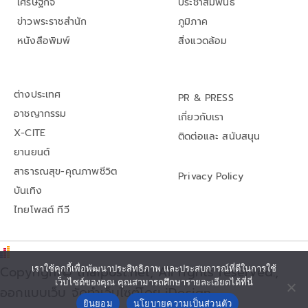
เศรษฐกิจ
ประชาสัมพันธ์
ข่าวพระราชสำนัก
ภูมิภาค
หนังสือพิมพ์
สิ่งแวดล้อม
ต่างประเทศ
PR & PRESS
อาชญากรรม
เกี่ยวกับเรา
X-CITE
ติดต่อและ สนับสนุน
ยานยนต์
สาธารณสุข-คุณภาพชีวิต
Privacy Policy
บันเทิง
ไทยโพสต์ ทีวี
Copyright© thaipost.net, All rights reserved.,
เราใช้คุกกี้เพื่อพัฒนาประสิทธิภาพ และประสบการณ์ที่ดีในการใช้
เว็บไซต์ของคุณ คุณสามารถศึกษารายละเอียดได้ที่นี่
ออกแบบเว็บ จัดทำเว็บไซต์โดย iDesign
ยินยอม
นโยบายความเป็นส่วนตัว