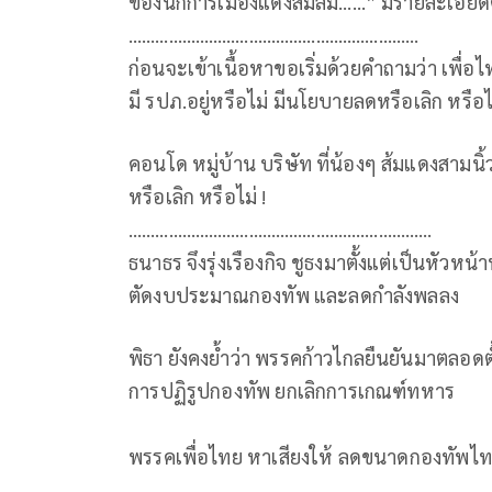
ของนักการเมืองแดงส้มล้ม……” มีรายละเอียดดั
………………………………………………..………
ก่อนจะเข้าเนื้อหาขอเริ่มด้วยคำถามว่า เพื่อ
มี รปภ.อยู่หรือไม่ มีนโยบายลดหรือเลิก หรือไม
คอนโด หมู่บ้าน บริษัท ที่น้องๆ ส้มแดงสามนิ้
หรือเลิก หรือไม่ !
………………………………………………..…………
ธนาธร จึงรุ่งเรืองกิจ ชูธงมาตั้งแต่เป็นหั
ตัดงบประมาณกองทัพ และลดกำลังพลลง
พิธา ยังคงย้ำว่า พรรคก้าวไกลยืนยันมาตลอด
การปฏิรูปกองทัพ ยกเลิกการเกณฑ์ทหาร
พรรคเพื่อไทย หาเสียงให้ ลดขนาดกองทัพไท