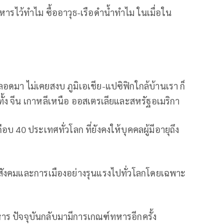
ารไว้ทำไม ซื้ออาวุธ-เรือดำน้ำทำไม ในเมื่อใน
ดมา ไม่เคยสงบ ภูมิเอเชีย-แปซิฟิกใกล้บ้านเรา ก็
ั้ง จีน เกาหลีเหนือ ออสเตรเลียและสหรัฐอเมริกา
อบ 40 ประเทศทั่วโลก ที่ยังคงให้บุคคลผู้มีอายุถึง
 สังคมและการเมืองอย่างรุนแรงไปทั่วโลกโดยเฉพาะ
ร ปัจจุบันกลับมามีการเกณฑ์ทหารอีกครั้ง