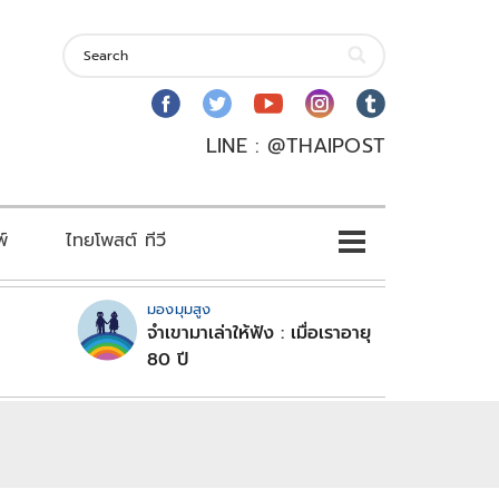
LINE : @THAIPOST
พ์
ไทยโพสต์ ทีวี
มองมุมสูง
จำเขามาเล่าให้ฟัง : เมื่อเราอายุ
80 ปี