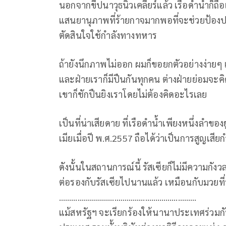
นอกจากขีปนาวุธนิวเคลียร์แล้ว เรือดำน้ำก็ถือ
แสนยานุภาพที่ร้ายกาจมากพอที่จะช่วยป้องปรา
ตัดสินใจใช้กำลังทางทหาร
ถ้ายังนึกภาพไม่ออก ผมก็ขอยกตัวอย่างง่ายๆ
และฝ่ายเราก็มีปืนกันทุกคน ต่างฝ่ายย่อมจะคิด
เขาก็ชักปืนยิงเราโดยไม่ต้องคิดอะไรเลย
เป็นที่น่าเสียดาย ที่เรือดำน้ำเพียงหนึ่งลำข
เมียเมื่อปี พ.ศ.2557 ถือได้ว่าเป็นการสูญเสีย
ดังนั้นในสถานการณ์นี้ รัสเซียก็ไม่มีความก
ต่อรองกับรัสเซียไปนานแล้ว เหมือนกับมวยที่หม
……………………………………………….…………
แม้สหรัฐฯ จะเรียกร้องให้นานาประเทศร่วมกั