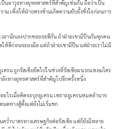
เป็นอาวุธทางยุทธศาสตร์ที่สำคัญเช่นกัน ถือว่าเป็น
ม เพื่อให้ฝ่ายตรงข้ามเกิดความยับยั้งชั่งใจก่อนการ
 เวลานักเลงปากซอยจะตีกัน ถ้าฝ่ายเขามีปืนกันทุกคน
ให้ดีก่อนจะลงมือ แต่ถ้าฝ่ายเขามีปืน แต่ฝ่ายเราไม่มี
องยูเครน ถูกรัสเซียยึดไปในช่วงที่รัสเซียผนวกแหลมไคร
กำลังทางยุทธศาสตร์ที่สำคัญไปอีกครั้งหนึ่ง
ังวลอะไรเมื่อคิดจะบุกยูเครน เพราะยูเครนหมดอำนาจ
ดทางสู้ตั้งแต่ยังไม่เริ่มชก
นคว่ำบาตรทางเศรษฐกิจต่อรัสเซีย แต่ก็ยังมีหลาย