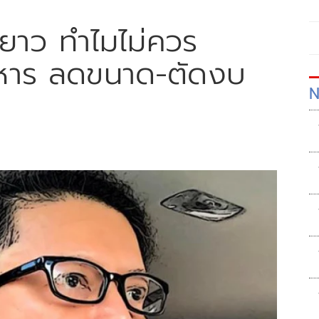
่ายยาว ทำไมไม่ควร
หาร ลดขนาด-ตัดงบ
N