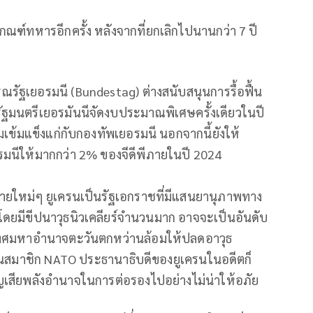
กณฑ์ทหารอีกครั้ง หลังจากที่ยกเลิกไปนานกว่า 7 ปี
ณรัฐเยอรมนี (Bundestag) ต่างสนับสนุนการรื้อฟื้น
ฐมนตรีเยอรมันนีจัดงบประมาณพิเศษครั้งเดียวในปี
มเข้มแข็งแก่กับกองทัพเยอรมนี นอกจากนี้ยังให้
มนีให้มากกว่า 2% ของจีดีพีภายในปี 2024
ายใหม่ๆ ยูเครนเป็นรัฐเอกราชที่มีแสนยานุภาพทาง
โดยมีขีปนาวุธนิวเคลียร์จำนวนมาก อาจจะเป็นอันดับ
เทศมหาอำนาจตะวันตกหว่านล้อมให้ปลดอาวุธ
มเป็นสมาชิก NATO ประธานาธิบดีของยูเครนในอดีตก็
ูญเสียพลังอำนาจในการต่อรองไปอย่างไม่น่าให้อภัย