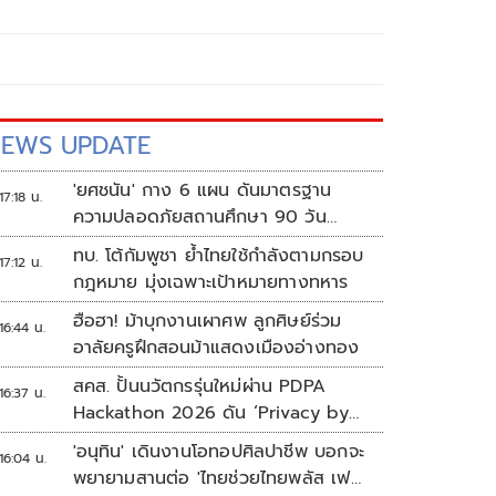
EWS UPDATE
'ยศชนัน' กาง 6 แผน ดันมาตรฐาน
17:18 น.
ความปลอดภัยสถานศึกษา 90 วัน
ป้องกันก่อเหตุรุนแรง
ทบ. โต้กัมพูชา ย้ำไทยใช้กำลังตามกรอบ
17:12 น.
กฎหมาย มุ่งเฉพาะเป้าหมายทางทหาร
ฮือฮา! ม้าบุกงานเผาศพ ลูกศิษย์ร่วม
16:44 น.
อาลัยครูฝึกสอนม้าแสดงเมืองอ่างทอง
สคส. ปั้นนวัตกรรุ่นใหม่ผ่าน PDPA
16:37 น.
Hackathon 2026 ดัน ‘Privacy by
Design for all’ สู่โซลูชันคุ้มครอง
'อนุทิน' เดินงานโอทอปศิลปาชีพ บอกจะ
16:04 น.
ข้อมูลส่วนบุคคลที่ใช้ได้จริง
พยายามสานต่อ 'ไทยช่วยไทยพลัส เฟส