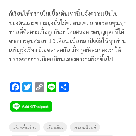
ก็เรียนให้ทราบในเบื้องต้นเท่านี้ แจ้งความเป็นไป
ของตนและความมุ่งมั่นไม่คลอนแคลน ขอขอบคุณทุก
ท่านที่ติดตามเกื้อกูลกันมาโดยตลอด ขอบุญกุศลที่ได้
จากการอุปสมบท 10 เดือน เป็นพลวปัจจัยให้ทุกท่าน
เจริญรุ่งเรือง มีเมตตาต่อกัน เกื้อกูลสังคมของเราให้
ปราศจากการเบียดเบียนและงอกงามยิ่งๆขึ้นไป
F
T
C
Li
S
ac
wi
o
n
h
e
tt
p
e
ar
b
er
y
e
o
Li
Tags
นักเคลื่อนไหว
ผ้าเหลือง
พระเนติวิทย์
o
n