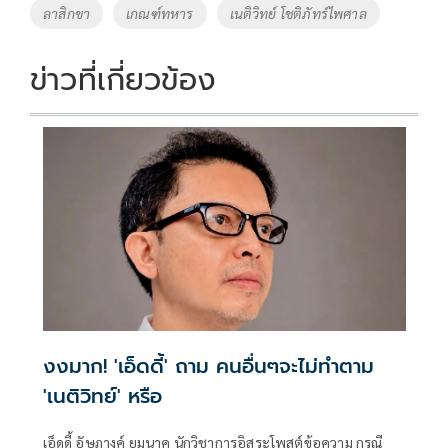
ลาสิกขา
เกณฑ์ทหาร
เนติวิทย์ โชติภัทร์ไพศาล
k
k
ข่าวที่เกี่ยวข้อง
งงมาก! 'เอ็ดดี้' ถาม คนอื่นๆจะไม่ทำตาม
'เนติวิทย์' หรือ
เอ็ดดี้ อัษฎางค์ ยมนาค นักวิชาการอิสระโพสต์ข้อความ กรณี