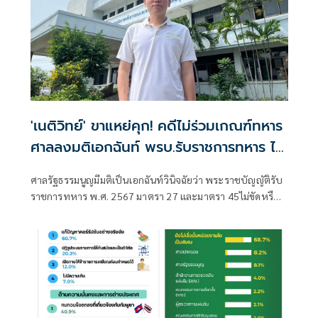
'เนติวิทย์' ขาแหย่คุก! คดีไม่ร่วมเกณฑ์ทหาร
ศาลลงมติเอกฉันท์ พรบ.รับราชการทหาร ไม่
ขัดรัฐธรรมนูญ
ศาลรัฐธรรมนูญมีมติเป็นเอกฉันท์วินิจฉัยว่า พระราชบัญญัติรับ
ราชการทหาร พ.ศ. 2567 มาตรา 27 และมาตรา 45ไม่ขัดหรือ
แย้งต่อรัฐธรรมนูญ มาตรา 26 วรรคหนึ่ง และมาตรา 31