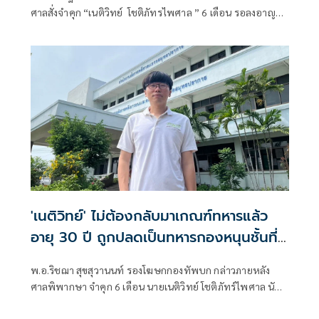
ศาลสั่งจำคุก “เนติวิทย์ โชติภัทรไพศาล ” 6 เดือน รอลงอาญา 1
ปี คดีหนีเกณฑ์ทหารว่า แบบนี้ คนอื่นๆ ไม่ทำตามกันหรือ?
'เนติวิทย์' ไม่ต้องกลับมาเกณฑ์ทหาร​แล้ว
อายุ 30 ปี ถูกปลดเป็นทหารกองหนุนชั้นที่
2
พ.อ.ริชฌา สุขสุวานนท์ รองโฆษกกองทัพบก กล่าวภายหลัง
ศาลพิพากษา จำคุก 6 เดือน นายเนติวิทย์ โชติภัทร์ไพศาล นัก
กิจกรรมการเมือง แสดงอารยะขัดขืนไม่เข้าร่วมกับการบังคับ
เกณฑ์ทหาร แต่ไม่เคยต้องโทษมาก่อนให้รอการลงโทษ 1 ปี