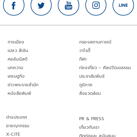
การเมือง
กรองสถานการณ์
เปลว สีเงิน
วาไรตี้
คอลัมนิสต์
กีฬา
บทความ
ท่องเที่ยว – ศิลปวัฒนธรรม
เศรษฐกิจ
ประชาสัมพันธ์
ข่าวพระราชสำนัก
ภูมิภาค
หนังสือพิมพ์
สิ่งแวดล้อม
ต่างประเทศ
PR & PRESS
อาชญากรรม
เกี่ยวกับเรา
X-CITE
ติดต่อและ สนับสนุน