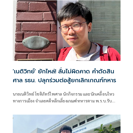
'เนติวิทย์' ยักไหล่! ลั่นไม่ผิดคาด คำตัดสิน
ศาล รธน. ปลุกร่วมต่อสู้ยกเลิกเกณฑ์ทหาร
นายเนติวิทย์ โชติภัทร์ไพศาล นักกิจกรรม และนักเคลื่อนไหว
ทางการเมือง จำเลยคดีหลีกเลี่ยงเกณฑ์ทหารตาม พ.ร.บ.รับ
ราชการทหาร โพสต์ข้อความผ่านเฟซบุ๊กว่า สำหรับผม มติศาล
รัฐธรรมนูญที่ออกมาไม่ได้ผิดคาดสักเท่าไหร่ ในเมื่อเหตุปัจจัยใน
ปัจจุบันเป็นแบบนี้