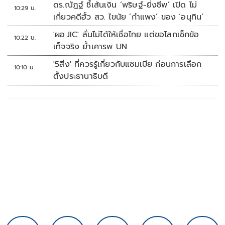
ดร.ณัฏฐ์ ชี้เส้นเงิน ‘พริษฐ์-ยิ่งชีพ’ เปิด ไม่
10:29 น.
เกี่ยวคดีฮั้ว สว. ไขนัย ‘กำแพง’ ของ ‘อนุทิน’
'ผอ.JIC' ลั่นไม่ได้ให้เชื่อไทย แต่ขอโลกเช็กข้อ
10:22 น.
เท็จจริง ย้ำเคารพ UN
'5สิ่ง' ที่ควรรู้เกี่ยวกับแซมเบีย ก่อนการเลือก
10:10 น.
ตั้งประธานาธิบดี