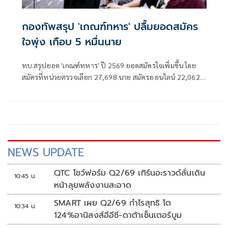
กองทัพสรุป 'เกณฑ์ทหาร' ปลื้มยอดสมัคร
ใจพุ่ง เกือบ 5 หมื่นนาย
ทบ.สรุปยอด 'เกณฑ์ทหาร' ปี 2569 ยอดสมัครใจเพิ่มขึ้น โดย
สมัครที่หน่วยตรวจเลือก 27,698 นาย สมัครออนไลน์ 22,062
นาย รวม 49,760 นาย มากกว่าปี 2568
NEWS UPDATE
QTC โชว์ฟอร์ม Q2/69 เทิร์นอะราวด์ลั่นเดิน
10:45 น.
หน้าลุยพลังงานสะอาด
SMART เผย Q2/69 กำไรสุทธิ โต
10:34 น.
124%อานิสงส์อีอีซี-ดาต้าเซ็นเตอร์บูม