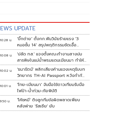
EWS UPDATE
'บิ๊กต่าย' ตั้งกก.ฟันวินัยร้ายแรง '3
10:28 น.
หมอชั้น 14' สรุปพฤติกรรมชัดเอื้อ
'ทักษิณ'
'ปลัด ทส.' แจงตั้งคณะทำงานสางปม
10:08 น.
สารพิษในแม่น้ำพรมแดนเมียนมา ทำให้
แก้ปัญหารวดเร็ว
'ธนารัตน์' พลิกเสียงค้านแจงเหตุรับบท
10:02 น.
วิทยากร TH-AI Passport หวังกำกับ
ใช้งบเหมาะสม ชูจุดเด่นคนไทยได้ใช้ AI
'ไทย-เมียนมา' จับมือใช้ดาวเทียมรับมือ
10:01 น.
ระดับโปร ลดเหลื่อมล้ำทางเทคโนโลยี
ไฟป่า-น้ำท่วม-ภัยพิบัติ
เซฟงบไปกว่า900ล้าน เชื่อหากใช้เต็มที่
'โค้ชหมี' ติงลูกทีมข้อผิดพลาดเพียบ
เอกชนขาดทุนย่อยยับ
9:50 น.
หลังพ่าย 'รัสเซีย' ยับ