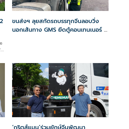
12
ขนส่งฯ ลุยสกัดรถบรรทุกจีนลอบวิ่ง
นอกเส้นทาง GMS ยึดตู้คอนเทนเนอร์ 5
คัน
่อ
"
‘กริตส์แมน’ร่วมยักษ์จีนพัฒนา