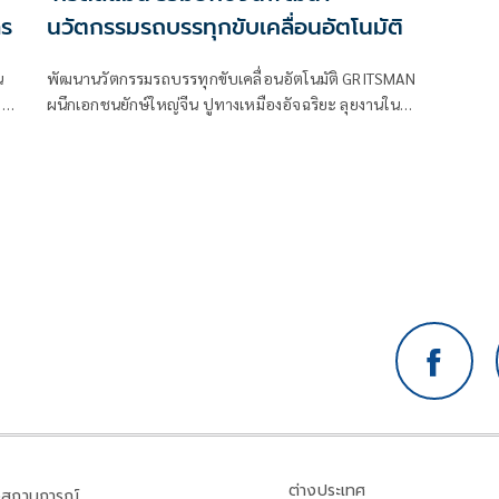
าร
นวัตกรรมรถบรรทุกขับเคลื่อนอัตโนมัติ
น
พัฒนานวัตกรรมรถบรรทุกขับเคลื่อนอัตโนมัติ GRITSMAN
จ
ผนึกเอกชนยักษ์ใหญ่จีน ปูทางเหมืองอัจฉริยะ ลุยงานใน
รวจ
พื้นที่ควบคุม ทั้งโรงงานอุตสาหกรรม ท่าเรือ และศูนย์
กระจายสินค้า พร้อมทำงาน 24 ชั่วโมง
ต่างประเทศ
สถานการณ์