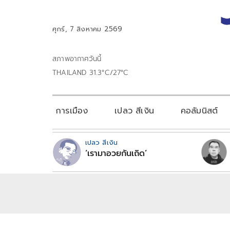
ศุกร์, 7 สิงหาคม 2569
สภาพอากาศวันนี้
THAILAND 31.3°C/27°C
การเมือง
เปลว สีเงิน
คอลัมนิสต์
เปลว สีเงิน
‘เรามาอวยกันเถิด’