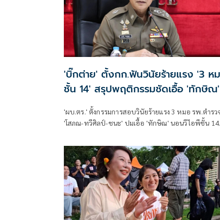
'บิ๊กต่าย' ตั้งกก.ฟันวินัยร้ายแรง '3 ห
ชั้น 14' สรุปพฤติกรรมชัดเอื้อ 'ทักษิณ'
'ผบ.ตร.' ตั้งกรรมการสอบวินัยร้ายแรง 3 หมอ รพ.ตำรว
'โสภณ-ทวีศิลป์-ชนะ' ปมเอื้อ 'ทักษิณ' นอนวีไอพีชั้น 14
มอบหมาย 'พล.ต.อ.อิทธิพล' นั่งประธาน เร่งสรุปโดยเร็ว