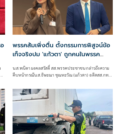
มอ
พรรคส้มเพิ่งตื่น ตั้งกรรมการพิสูจน์ข้อ
เท็จจริงปม 'แก้วตา' ถูกคนในพรรค
คุกคามทางเพศ
จ
น.ส.พนิดา มงคลสวัสดิ์ สส.พรรคประชาชน กล่าวถึงความ
คืบหน้ากรณีน.ส.ธิษะณา ชุณหะวัณ (แก้วตา) อดีตสส.กทม.
พรรคประชาชน ถูกคุกคามทางเพศ ว่า ได้มีการตั้งคณะ
กรรมการโดยไม่มีผู้ที่มีส่วนเกี่ยวข้องกับสภาชุดที่ผ่านมาขึ้น
มา เพื่อเปิดพื้นที่ให้ผู้เสียหายรู้สึกสบายใจที่สุด วางใจที่สุด
และปลอดภัยที่สุด