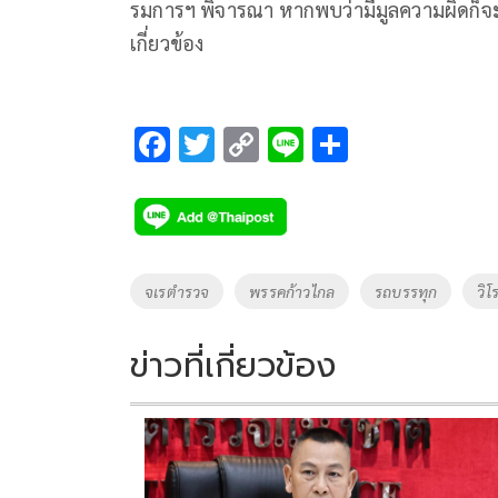
รมการฯ พิจารณา หากพบว่ามีมูลความผิดก็จะ
เกี่ยวข้อง
F
T
C
Li
S
ac
wi
o
n
h
e
tt
p
e
ar
b
er
y
e
o
Li
Tags
จเรตำรวจ
พรรคก้าวไกล
รถบรรทุก
วิโ
o
n
k
k
ข่าวที่เกี่ยวข้อง