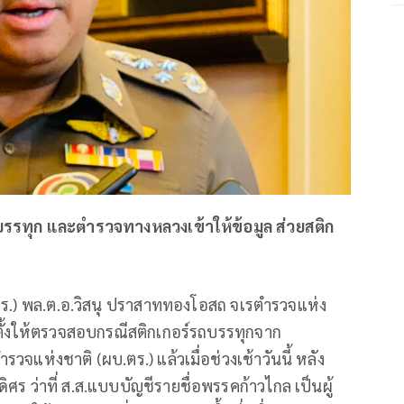
บรรทุก และตำรวจทางหลวงเข้าให้ข้อมูล ส่วยสติก
ตร.) พล.ต.อ.วิสนุ ปราสาททองโอสถ จเรตำรวจแห่ง
ต่งตั้งให้ตรวจสอบกรณีสติกเกอร์รถบรรทุกจาก
รวจแห่งชาติ (ผบ.ตร.) แล้วเมื่อช่วงเช้าวันนี้ หลัง
ศร ว่าที่ ส.ส.แบบบัญชีรายชื่อพรรคก้าวไกล เป็นผู้