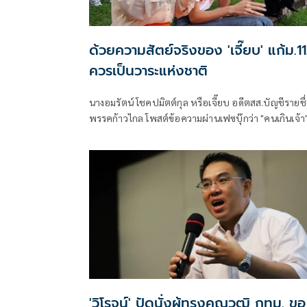
ด้วยความสัตย์จริงของ 'เจี๊ยบ' แก้ม.1
ควรเป็นวาระแห่งชาติ
นางอมรัตน์ โชคปมิตต์กุล หรือเจี๊ยบ อดีตสส.บัญชีรายชื
พรรคก้าวไกล โพสต์ข้อความผ่านเฟซบุ๊กว่า "คนเกินเจ้า
อย่างน้อย 2 กลุ่ม
'วิโรจน์' ปัดนั่งผู้ทรงคุณวุฒิ กทม. ขอ