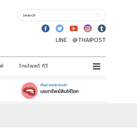
LINE : @THAIPOST
พ์
ไทยโพสต์ ทีวี
คันปากอยากเล่า
เลขทรัพย์สินให้โชค