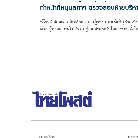
ทำหน้าที่หนุนสภาฯ ตรวจสอบฝ่ายบริห
‘วิโรจน์ ลักขณาอดิศร’ ขอบคุณผู้ว่าฯ กทม.ที่เชิญร่วมเป็
คณะผู้ทรงคุณวุฒิ แต่ขอปฏิเสธตำแหน่ง โดยระบุว่าตั้งใ
ทำงานสนับสนุนสภากรุงเทพมหานคร เพื่อเสริมกลไกต
สอบและถ่วงดุลฝ่ายบริหาร พร้อมยืนยันยังยินดีให้คำ
ปรึกษาและร่วมแก้ปัญหาเพื่อประโยชน์ของประชาชน
เสมอ
การเมือง
กรอง